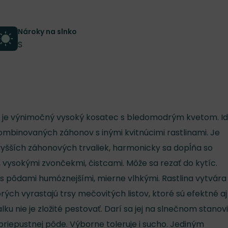
Nároky na slnko
S
k' je výnimočný vysoký kosatec s bledomodrým kvetom. Id
ombinovaných záhonov s inými kvitnúcimi rastlinami. Je
 vyšších záhonových trvaliek, harmonicky sa dopĺňa so
, vysokými zvončekmi, čistcami. Môže sa rezať do kytíc.
s pôdami humóznejšími, mierne vlhkými. Rastlina vytvára
rých vyrastajú trsy mečovitých listov, ktoré sú efektné aj
ku nie je zložité pestovať. Darí sa jej na slnečnom stanovi
riepustnej pôde. Výborne toleruje i sucho. Jediným