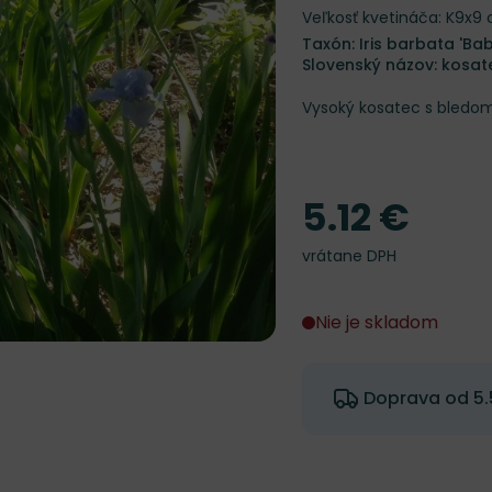
Veľkosť kvetináča: K9x9
Taxón: Iris barbata 'Ba
Slovenský názov: kosat
Vysoký kosatec s bled
5.12 €
Cena
vrátane DPH
Nie je skladom
Doprava od 5.