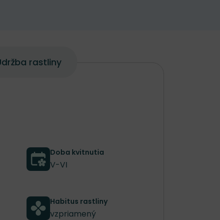
držba rastliny
Doba kvitnutia
V-VI
Habitus rastliny
vzpriamený