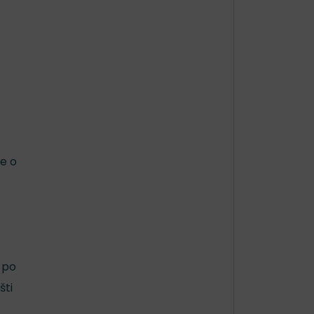
e o
 po
šti