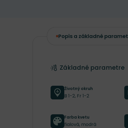
Popis a základné paramet
Popis a základné parametre
Základné parametre
Životný okruh
B 1-2, Fr 1-2
Farba kvetu
fialová, modrá