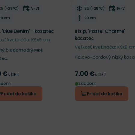
ber do zoznamu želaní
Odober do zoznamu želan
Mrazuvzdornosť
Doba kvitnutia
Mrazuvzdornosť
Doba kvi
Z5 (-28°C)
V-VI
Z5 (-28°C)
IV-V
Výška rastliny
Výška rastliny
20 cm
20 cm
p. 'Blue Denim' - kosatec
Iris p. 'Pastel Charme' -
kosatec
osť kvetináča: K9x9 cm
Veľkosť kvetináča: K9x9 c
ný bledomodrý MINI
Fialovo-bordový nízky kosa
tec.
0 €
7.00 €
a
Cena
s DPH
s DPH
ladom
Skladom
Pridať do košíka
Pridať do košíka