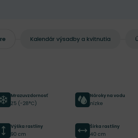
re
Kalendár výsadby a kvitnutia
Ú
Mrazuvzdornosť
Nároky na vodu
Z5 (-28°C)
nízke
Výška rastliny
Šírka rastliny
90 cm
40 cm