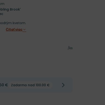
 cm
bbling Brook'
ec
omodrým kvetom.
Čítať viac
Cena za kus
/ks
50 €
Zadarmo nad 100.00 €