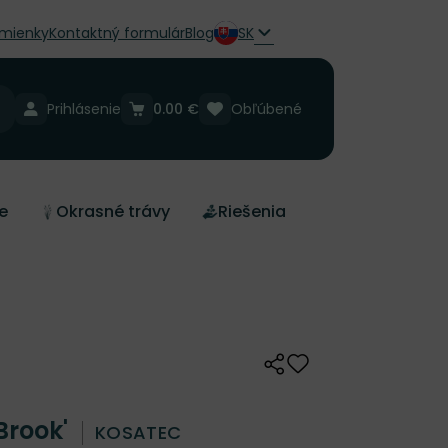
mienky
Kontaktný formulár
Blog
SK
Prihlásenie
0.00 €
Obľúbené
e
Okrasné trávy
Riešenia
Zdieľať
Odober do zoznamu 
 Brook'
KOSATEC