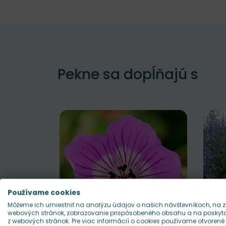
Pekne sa dopĺňajú s
Používame cookies
Môžeme ich umiestniť na analýzu údajov o našich návštevníkoch, na z
webových stránok, zobrazovanie prispôsobeného obsahu a na poskytov
z webových stránok. Pre viac informácií o cookies používame otvorené