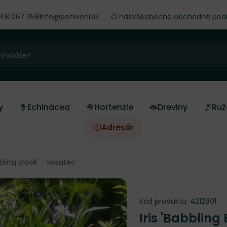
948 067 358
info@poniveni.sk
O nás
Všeobecné obchodné pod
y
Echinácea
Hortenzie
Dreviny
Ruž
Adresár
bbling Brook' - kosatec
Kód produktu:
4212801
Iris 'Babbling