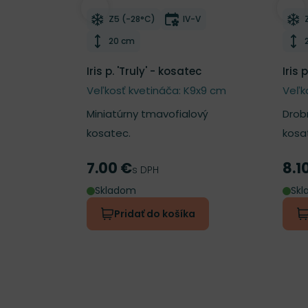
Odober do zoznamu želaní
Odo
Mrazuvzdornosť
Doba kvitnutia
Z5 (-28°C)
IV-V
Výška rastliny
20 cm
Iris p. 'Truly' - kosatec
Iris 
Veľkosť kvetináča: K9x9 cm
Veľk
Miniatúrny tmavofialový
Drob
kosatec.
kosa
7.00 €
8.1
Cena
Cen
s DPH
Skladom
Sk
Pridať do košíka