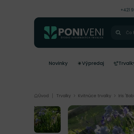
čiť na obsah
+421 
Hľadať
Novinky
Výpredaj
Trvalk
Úvod
Trvalky
Kvitnúce trvalky
Iris 'Ba