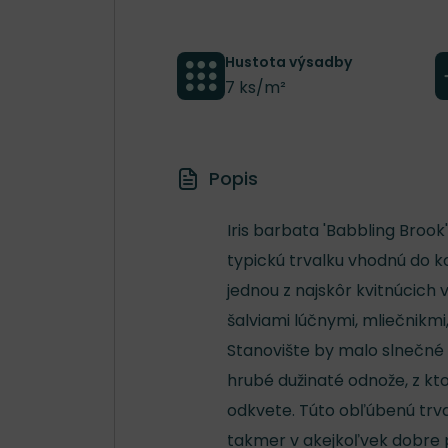
Hustota výsadby
7 ks/m²
Popis
Iris barbata 'Babbling Broo
typickú trvalku vhodnú do k
jednou z najskôr kvitnúcich
šalviami lúčnymi, mliečnikmi
Stanovište by malo slnečné 
hrubé dužinaté odnože, z kto
odkvete. Túto obľúbenú trval
takmer v akejkoľvek dobre p