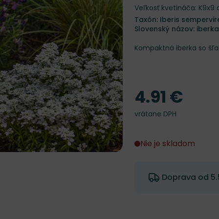
Veľkosť kvetináča: K9x9
Taxón: Iberis sempervi
Slovenský názov: iberk
Kompaktná iberka so šľ
4.91 €
Cena
vrátane DPH
Nie je skladom
Doprava od 5.