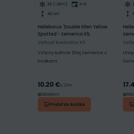
Odober do zoznamu želaní
Odo
Mrazuvzdornosť
Doba kvitnutia
Z5 (-28°C)
II-IV
Výška rastliny
40 cm
Helleborus 'Double Ellen Yellow
Hell
Spotted'- čemerica K1L
čeme
Veľkosť kvetináča: K1l
Veľk
Vzácny kultivar žltej čemerice s
Uniq
bodkami.
čeme
10.20 €
17.
Cena
Cen
s DPH
Skladom
Sk
Pridať do košíka