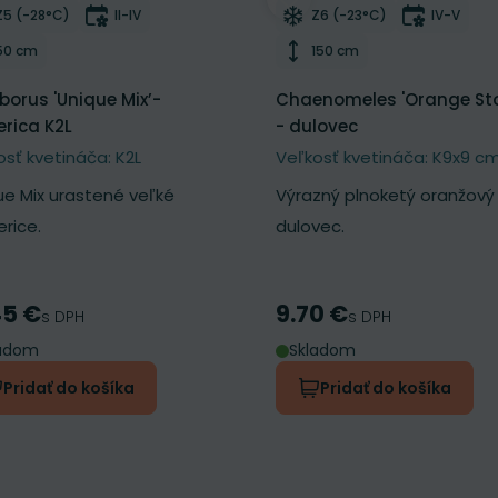
ber do zoznamu želaní
Odober do zoznamu želan
Mrazuvzdornosť
Doba kvitnutia
Mrazuvzdornosť
Doba kvi
Z5 (-28°C)
II-IV
Z6 (-23°C)
IV-V
Výška rastliny
Výška rastliny
50 cm
150 cm
eborus 'Unique Mix’-
Chaenomeles 'Orange St
rica K2L
- dulovec
osť kvetináča: K2L
Veľkosť kvetináča: K9x9 c
ue Mix urastené veľké
Výrazný plnoketý oranžový
rice.
dulovec.
45 €
9.70 €
a
Cena
s DPH
s DPH
ladom
Skladom
Pridať do košíka
Pridať do košíka