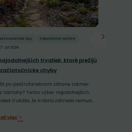
estovateľské tipy
Inšpiratívne rastliny
Pestovateľs
27. júl 2026
Polievani
najodolnejších trvaliek, ktoré prežijú
závlaha: 
 začiatočnícke chyby
horúčavy
žiš po pestrofarebnom záhone takmer
Keď sa záh
z námahy? Tento výber najodolnejších
rozpálenú 
valiek ti ukáže, že krásna záhrada nemusí...
jej veľmi n
tať viac
Čítať viac