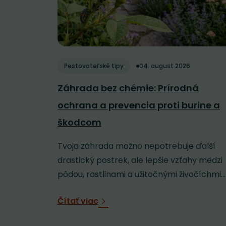
Pestovateľské tipy
04. august 2026
Záhrada bez chémie: Prírodná
ochrana a prevencia proti burine a
škodcom
Tvoja záhrada možno nepotrebuje ďalší
drastický postrek, ale lepšie vzťahy medzi
pôdou, rastlinami a užitočnými živočíchmi...
Čítať viac