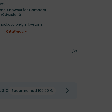
 cm
rens 'Snowsurfer Compact'
a vždyzelená
ahačkovo bielym kvetom.
Čítať viac
Cena za kus
/ks
50 €
Zadarmo nad 100.00 €