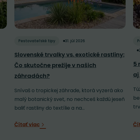
Pestovateľské tipy
31. júl 2026
P
Slovenské trvalky vs. exotické rastliny:
5 
Čo skutočne prežije v našich
aj
záhradách?
Tú
Snívaš o tropickej záhrade, ktorá vyzerá ako
be
malý botanický svet, no nechceš každú jeseň
tr
baliť rastliny do textílie a na...
Čítať viac
Čí