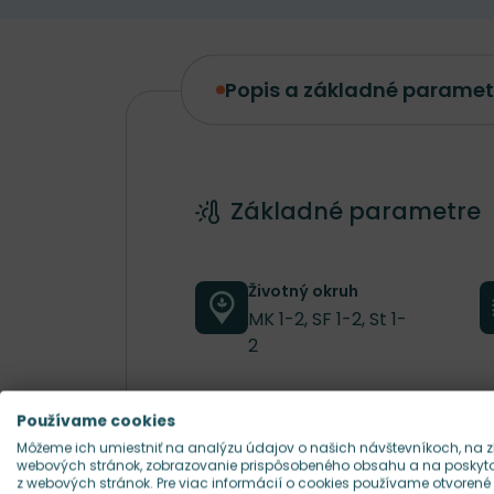
Popis a základné paramet
Popis a základné parametre
Základné parametre
Životný okruh
MK 1-2, SF 1-2, St 1-
2
Používame cookies
Farba kvetu
Môžeme ich umiestniť na analýzu údajov o našich návštevníkoch, na z
biela
webových stránok, zobrazovanie prispôsobeného obsahu a na poskytov
z webových stránok. Pre viac informácií o cookies používame otvorené