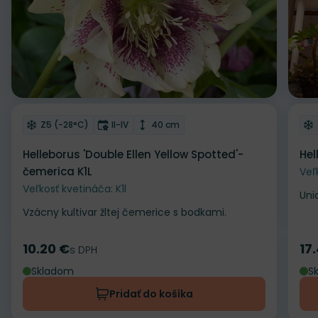
Odober do zoznamu želaní
Od
Mrazuvzdornosť
Doba kvitnutia
Výška rastliny
Z5 (-28°C)
II-IV
40 cm
Helleborus 'Double Ellen Yellow Spotted'-
Hel
čemerica K1L
Veľ
Veľkosť kvetináča: K1l
Uni
Vzácny kultivar žltej čemerice s bodkami.
10.20 €
17
Cena
s DPH
Ce
Skladom
S
Pridať do košíka