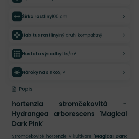
Šírka rastliny
100 cm
Habitus rastliny
iný druh, kompaktný
Hustota výsadby
1 ks/m²
Nároky na slnko
S, P
Popis
hortenzia stromčekovitá -
Hydrangea arborescens 'Magical
Dark Pink'
Stromčekovité hortenzie
v kultivare
'Magical Dark