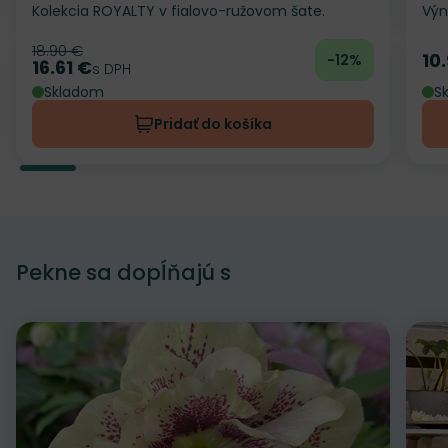
Kolekcia ROYALTY v fialovo-ružovom šate.
Výn
18.90 €
Pôvodná cena
10
-12%
Ce
16.61 €
Cena
s DPH
Skladom
S
Pridať do košíka
Pekne sa dopĺňajú s