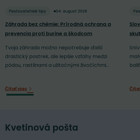
Pestovateľské tipy
04. august 2026
Pes
Záhrada bez chémie: Prírodná ochrana a
Slov
prevencia proti burine a škodcom
sku
Tvoja záhrada možno nepotrebuje ďalší
Snív
drastický postrek, ale lepšie vzťahy medzi
malý
pôdou, rastlinami a užitočnými živočíchmi...
baliť
Čítať viac
Číta
Kvetinová pošta