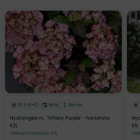
Zľava
Odober do zoznamu želaní
Od
Mrazuvzdornosť
Doba kvitnutia
Výška rastliny
Z7 (-17°C)
VII-IX
100 cm
Hydrangea m. 'Tiffany Purple' - hortenzia
Hyd
K2L
K1L
Veľkosť kvetináča: K2L
Veľ