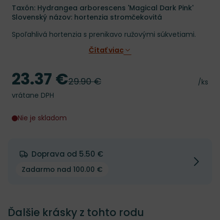
Taxón: Hydrangea arborescens 'Magical Dark Pink'
Slovenský názov: hortenzia stromčekovitá
Spoľahlivá hortenzia s prenikavo ružovými súkvetiami.
Čítať viac
23.37 €
Cena
29.90 €
Pôvodná cena
Cena 
/ks
vrátane DPH
Nie je skladom
Doprava od 5.50 €
Zadarmo nad 100.00 €
Ďalšie krásky z tohto rodu