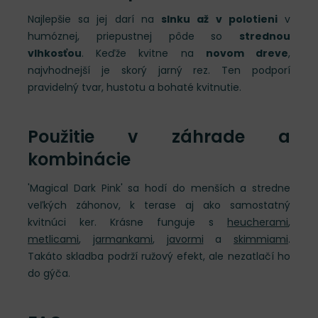
Najlepšie sa jej darí na
slnku až v polotieni
v
humóznej, priepustnej pôde so
strednou
vlhkosťou
. Keďže kvitne na
novom dreve
,
najvhodnejší je skorý jarný rez. Ten podporí
pravidelný tvar, hustotu a bohaté kvitnutie.
Použitie v záhrade a
kombinácie
'Magical Dark Pink' sa hodí do menších a stredne
veľkých záhonov, k terase aj ako samostatný
kvitnúci ker. Krásne funguje s
heucherami
,
metlicami
,
jarmankami
,
javormi
a
skimmiami
.
Takáto skladba podrží ružový efekt, ale nezatlačí ho
do gýča.