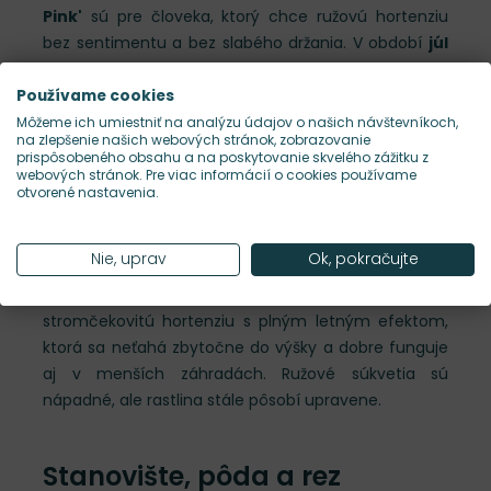
Pink'
sú pre človeka, ktorý chce ružovú hortenziu
bez sentimentu a bez slabého držania. V období
júl
až september
vytvára sýto ružové súkvetia na
kompaktnejšom, pevným raste. Je to veľmi
Používame cookies
praktická voľba pre záhradu, kde chceš farbu, ale
Môžeme ich umiestniť na analýzu údajov o našich návštevníkoch,
na zlepšenie našich webových stránok, zobrazovanie
stále aj disciplínu tvaru.
prispôsobeného obsahu a na poskytovanie skvelého zážitku z
webových stránok. Pre viac informácií o cookies používame
otvorené nastavenia.
Charakter rastu a kvitnutia
Nie, uprav
Ok, pokračujte
Na produkte počítaj s výškou približne
120 cm
a
šírkou okolo
100 cm
, s
kompaktným habitom
. Ide o
stromčekovitú hortenziu s plným letným efektom,
ktorá sa neťahá zbytočne do výšky a dobre funguje
aj v menších záhradách. Ružové súkvetia sú
nápadné, ale rastlina stále pôsobí upravene.
Stanovište, pôda a rez