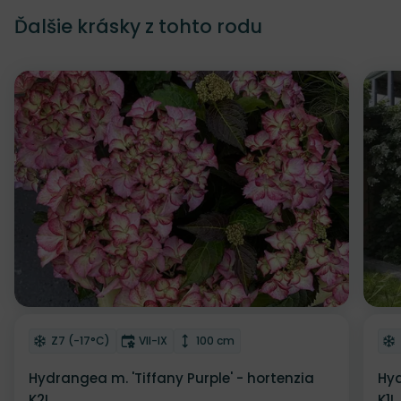
Ďalšie krásky z tohto rodu
Zľava
Odober do zoznamu želaní
Od
Mrazuvzdornosť
Doba kvitnutia
Výška rastliny
Z7 (-17°C)
VII-IX
100 cm
Hydrangea m. 'Tiffany Purple' - hortenzia
Hyd
K2L
K1L