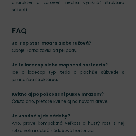
charakter a zároveň nechá vyniknúť štruktúru
súkvetí.
FAQ
Je 'Pop Star' modrá alebo ružová?
Oboje. Farba závisí od pH pôdy.
Je to lacecap alebo mophead hortenzia?
Ide o lacecap typ, teda o plochšie súkvetie s
jemnejšou štruktúrou.
Kvitne aj po poškodení pukov mrazom?
Často áno, pretože kvitne aj na novom dreve.
Je vhodná aj do nádoby?
Áno, práve kompaktná veľkosť a hustý rast z nej
robia veľmi dobrú nádobovú hortenziu.