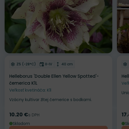
Odober do zoznamu želaní
Od
Mrazuvzdornosť
Doba kvitnutia
Výška rastliny
Z5 (-28°C)
II-IV
40 cm
Helleborus 'Double Ellen Yellow Spotted'-
Hel
čemerica K1L
Veľ
Veľkosť kvetináča: K1l
Uni
Vzácny kultivar žltej čemerice s bodkami.
10.20 €
17
Cena
s DPH
Ce
Skladom
S