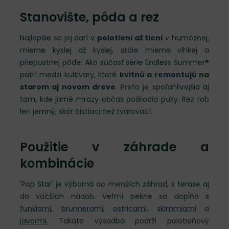
Stanovište, pôda a rez
Najlepšie sa jej darí v
polotieni až tieni
v humóznej,
mierne kyslej až kyslej, stále mierne vlhkej a
priepustnej pôde. Ako súčasť série Endless Summer®
patrí medzi kultivary, ktoré
kvitnú a remontujú na
starom aj novom dreve
. Preto je spoľahlivejšia aj
tam, kde jarné mrazy občas poškodia puky. Rez rob
len jemný, skôr čistiaci než tvarovací.
Použitie v záhrade a
kombinácie
'Pop Star' je výborná do menších záhrad, k terase aj
do väčších nádob. Veľmi pekne sa dopĺňa s
funkiami
,
brunnerami
,
ostricami
,
skimmiami
a
javormi
. Takáto výsadba podrží polotieňový