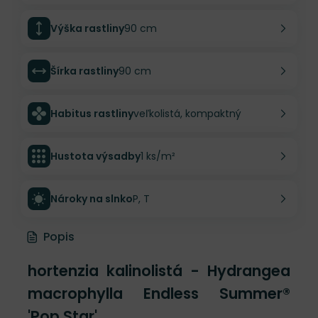
Výška rastliny
90 cm
Šírka rastliny
90 cm
Habitus rastliny
veľkolistá, kompaktný
Hustota výsadby
1 ks/m²
Nároky na slnko
P, T
Popis
hortenzia kalinolistá - Hydrangea
macrophylla Endless Summer®
'Pop Star'