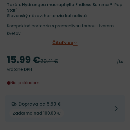
Taxón: Hydrangea macrophylla Endless Summer® 'Pop
Star'
Slovenský názov: hortenzia kalinolistá
Kompaktná hortenzia s premenlivou farbou i tvarom
kvetov.
Čítať viac
15.99 €
Cena
20.41 €
Pôvodná cena
Cena 
/ks
vrátane DPH
Nie je skladom
Doprava od 5.50 €
Zadarmo nad 100.00 €