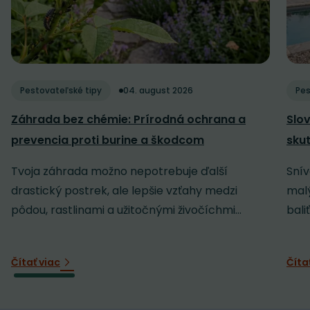
Pestovateľské tipy
04. august 2026
Pes
Záhrada bez chémie: Prírodná ochrana a
Slov
prevencia proti burine a škodcom
sku
Tvoja záhrada možno nepotrebuje ďalší
Snív
drastický postrek, ale lepšie vzťahy medzi
malý
pôdou, rastlinami a užitočnými živočíchmi...
baliť
Čítať viac
Číta