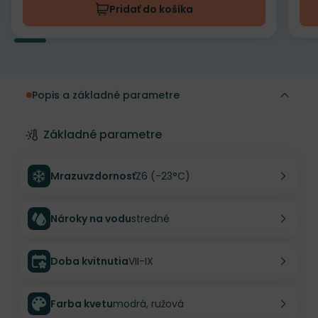
Pridať do košíka
Popis a základné parametre
Základné parametre
Mrazuvzdornosť
Z6 (-23°C)
Nároky na vodu
stredné
Doba kvitnutia
VII-IX
Farba kvetu
modrá, ružová