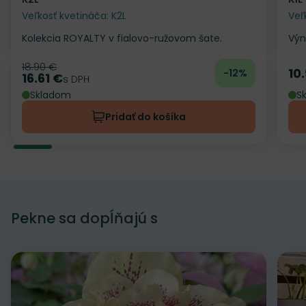
Veľkosť kvetináča: K2L
Veľ
Kolekcia ROYALTY v fialovo-ružovom šate.
Výn
18.90 €
Pôvodná cena
10
-12%
Ce
16.61 €
Cena
s DPH
Skladom
S
Pridať do košíka
Pekne sa dopĺňajú s