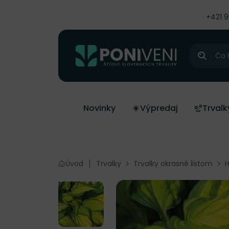
čiť na obsah
+421 
Hľadať
Novinky
Výpredaj
Trvalk
Úvod
Trvalky
Trvalky okrasné listom
H