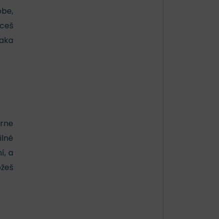
obe,
hceš
ďaka
erne
ilné
í, a
ôžeš