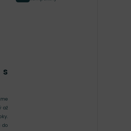
 s
jme
ý až
pky.
i do