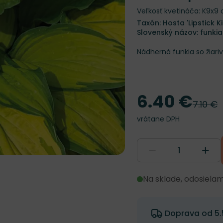
Veľkosť kvetináča: K9x9
Taxón: Hosta 'Lipstick Ki
Slovenský názov: funkia
Nádherná funkia so žiari
6.40 €
Cena
7.10 €
Pôvodn
vrátane DPH
Na sklade, odosiela
Doprava od 5.