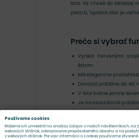
leta. Ak chceš do tienistej
pestrá, 'Lipstick Kiss' je ve
Prečo si vybrať fun
Vyniká červenými stop
listom.
Má elegantne pretiahnuté
Dorastá približne do 40 ×
V lete kvitne jemne leva
Je mrazuvzdorná približn
Používame cookies
Môžeme ich umiestniť na analýzu údajov o našich návštevníkoch, na z
Kde sa funkia hod
webových stránok, zobrazovanie prispôsobeného obsahu a na poskytov
z webových stránok. Pre viac informácií o cookies používame otvorené