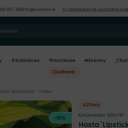
948 067 358
info@poniveni.sk
O nás
Všeobecné obchodné pod
y
Echinácea
Hortenzie
Dreviny
Ruž
Adresár
osta 'Lipstick Kiss' - funkia
Zľava
Kód produktu:
9254781
-10%
Hosta 'Lipstick