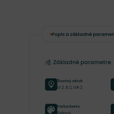
Popis a základné paramet
Popis a základné parametre
Základné parametre
Životný okruh
G 2, B 2, GR 2
Farba kvetu
fialová