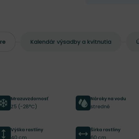
re
Kalendár výsadby a kvitnutia
Ú
Mrazuvzdornosť
Nároky na vodu
Z5 (-28°C)
stredné
Výška rastliny
Šírka rastliny
40 cm
60 cm