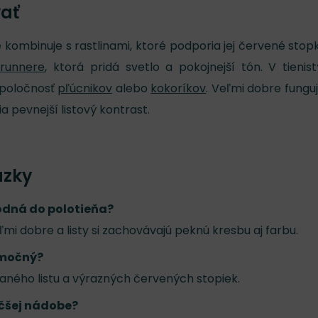
vať
ne kombinuje s rastlinami, ktoré podporia jej červené stop
runnere
, ktorá pridá svetlo a pokojnejší tón. V tienis
spoločnosť
pľúcnikov
alebo
kokoríkov
. Veľmi dobre funguj
ia pevnejší listový kontrast.
ázky
hodná do polotieňa?
veľmi dobre a listy si zachovávajú peknú kresbu aj farbu.
imočný?
ého listu a výrazných červených stopiek.
äčšej nádobe?