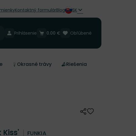
mienky
Kontaktný formulár
Blog
SK
Prihlásenie
0.00 €
Obľúbené
e
Okrasné trávy
Riešenia
Zdieľať
Odober do zoznamu 
 Kiss'
FUNKIA