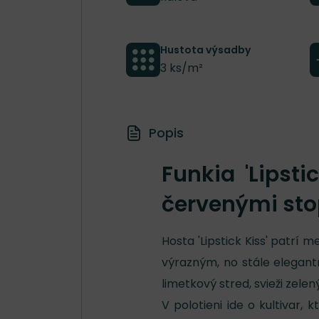
Hustota výsadby
3 ks/m²
Popis
Funkia 'Lipst
červenými sto
Hosta 'Lipstick Kiss' patrí m
výrazným, no stále elegant
limetkový stred, svieži zele
V polotieni ide o kultivar,