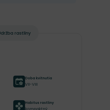
držba rastliny
Doba kvitnutia
VII-VIII
Habitus rastliny
kompaktný