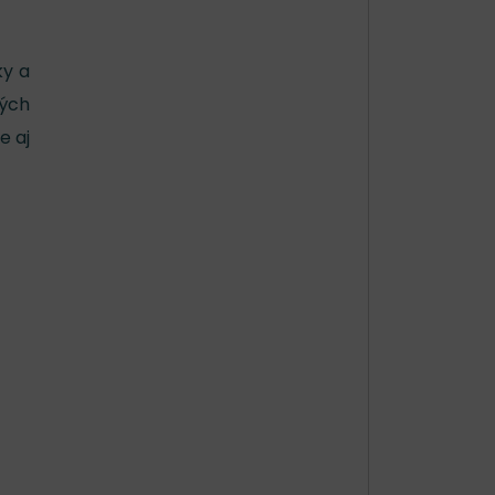
ky a
tých
e aj