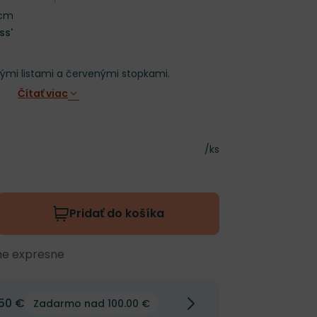
 cm
ss'
vými listami a červenými stopkami.
Čítať viac
á cena
Cena za kus
/ks
Pridať do košíka
me expresne
50 €
Zadarmo nad 100.00 €