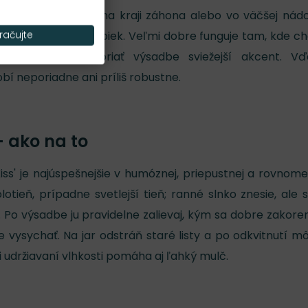
ni, pri chodníkoch, na kraji záhona alebo vo väčšej nád
tov aj farebnosť stopiek. Veľmi dobre funguje tam, kde c
račujte
ých rastlinách dopriať výsadbe sviežejší akcent. V
 neporiadne ani príliš robustne.
— ako na to
 Kiss' je najúspešnejšie v humóznej, priepustnej a rovnom
lotieň, prípadne svetlejší tieň; ranné slnko znesie, ale s
. Po výsadbe ju pravidelne zalievaj, kým sa dobre zakoren
 vysychať. Na jar odstráň staré listy a po odkvitnutí m
i udržiavaní vlhkosti pomáha aj ľahký mulč.