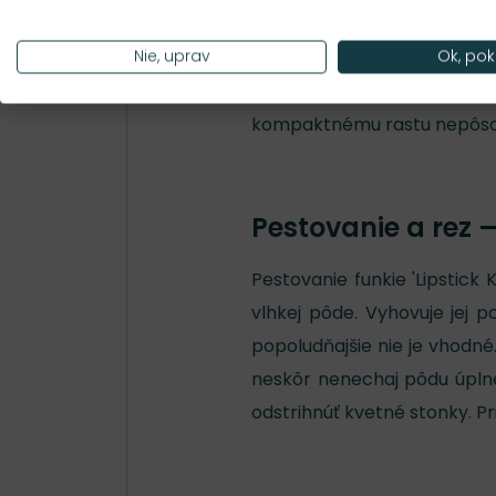
Najlepšie vynikne v polotie
kde sa dá oceniť kresba lis
Nie, uprav
Ok, pok
popri pokojnejších zelen
kompaktnému rastu nepôsobí
Pestovanie a rez 
Pestovanie funkie 'Lipstick
vlhkej pôde. Vyhovuje jej po
popoludňajšie nie je vhodné
neskôr nenechaj pôdu úplne
odstrihnúť kvetné stonky. Pr