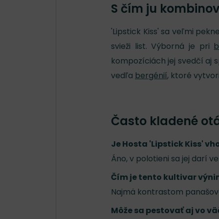
S čím ju kombino
'Lipstick Kiss' sa veľmi pek
svieži list. Výborná je pri
b
kompozíciách jej svedčí aj 
vedľa
bergénií
, ktoré vytvor
Často kladené ot
Je Hosta 'Lipstick Kiss' v
Áno, v polotieni sa jej darí 
Čím je tento kultivar výn
Najmä kontrastom panašovan
Môže sa pestovať aj vo v