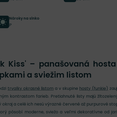
Nároky na slnko
P
ick Kiss' – panašovaná hosta
pkami a sviežim listom
edzi
trvalky okrasné listom
a v skupine
hosty (funkie)
zau
ným kontrastom farieb. Pretiahnuté listy majú žltozelen
ný okraj a celé ich nesú výrazné červené až purpurové sto
 ktorý pôsobí moderne, sviežo a veľmi dekoratívne od jar