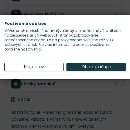
Výška rastliny
70 cm
Používame cookies
Môžeme ich umiestniť na analýzu údajov o našich návštevníkoch,
Šírka rastliny
60 cm
na zlepšenie našich webových stránok, zobrazovanie
prispôsobeného obsahu a na poskytovanie skvelého zážitku z
webových stránok. Pre viac informácií o cookies používame
Habitus rastliny
kompaktný
otvorené nastavenia.
Hustota výsadby
3 ks/m²
Nie, uprav
Ok, pokračujte
Nároky na slnko
P
Popis
Hosta 'Fortunei Aureomarginata' je vďačná funkia
väčšieho vzrastu s výrazným, trávovo zeleným
listom a krémovožltým okrajom. Kvety sú