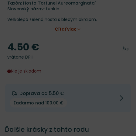
Taxón: Hosta 'Fortunei Aureomarginata'
Slovenský názov: funkia
Veľkolepá zelená hosta s bledým okrajom.
Čítať viac
4.50 €
Cena
Cena 
/ks
vrátane DPH
Nie je skladom
Doprava od 5.50 €
Zadarmo nad 100.00 €
Ďalšie krásky z tohto rodu