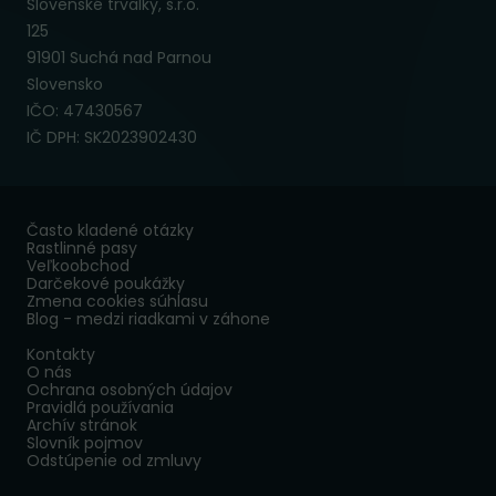
Slovenské trvalky, s.r.o.
125
91901 Suchá nad Parnou
Slovensko
IČO: 47430567
IČ DPH: SK2023902430
Často kladené otázky
Rastlinné pasy
Veľkoobchod
Darčekové poukážky
Zmena cookies súhlasu
Blog - medzi riadkami v záhone
Kontakty
O nás
Ochrana osobných údajov
Pravidlá používania
Archív stránok
Slovník pojmov
Odstúpenie od zmluvy