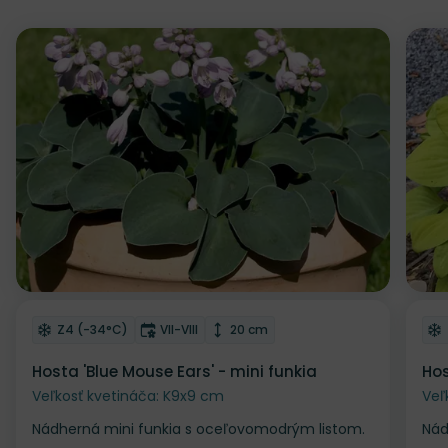
Odober do zoznamu želaní
Od
Mrazuvzdornosť
Doba kvitnutia
Výška rastliny
Z4 (-34°C)
VII-VIII
20 cm
Hosta 'Blue Mouse Ears' - mini funkia
Hos
Veľkosť kvetináča: K9x9 cm
Veľ
Nádherná mini funkia s oceľovomodrým listom.
Nád