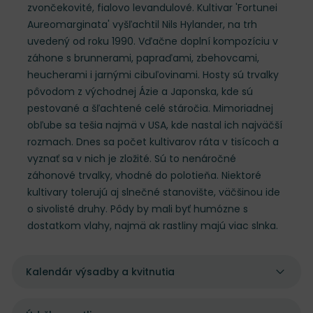
zvončekovité, fialovo levandulové. Kultivar 'Fortunei
Aureomarginata' vyšľachtil Nils Hylander, na trh
uvedený od roku 1990. Vďačne doplní kompozíciu v
záhone s brunnerami, papraďami, zbehovcami,
heucherami i jarnými cibuľovinami. Hosty sú trvalky
pôvodom z východnej Ázie a Japonska, kde sú
pestované a šľachtené celé stáročia. Mimoriadnej
obľube sa tešia najmä v USA, kde nastal ich najväčší
rozmach. Dnes sa počet kultivarov ráta v tisícoch a
vyznať sa v nich je zložité. Sú to nenáročné
záhonové trvalky, vhodné do polotieňa. Niektoré
kultivary tolerujú aj slnečné stanovište, väčšinou ide
o sivolisté druhy. Pôdy by mali byť humózne s
dostatkom vlahy, najmä ak rastliny majú viac slnka.
Kalendár výsadby a kvitnutia