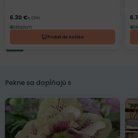
6.30 €
6.
Cena
s DPH
Ce
Skladom
S
Pridať do košíka
Pekne sa dopĺňajú s