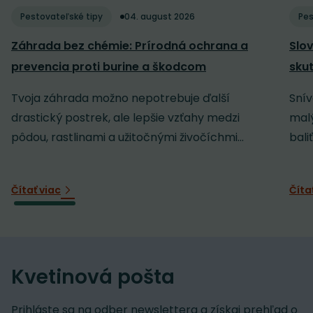
Pestovateľské tipy
04. august 2026
Pes
Záhrada bez chémie: Prírodná ochrana a
Slov
prevencia proti burine a škodcom
sku
Tvoja záhrada možno nepotrebuje ďalší
Snív
drastický postrek, ale lepšie vzťahy medzi
malý
pôdou, rastlinami a užitočnými živočíchmi...
baliť
Čítať viac
Číta
Kvetinová pošta
Prihláste sa na odber newslettera a získaj prehľad o