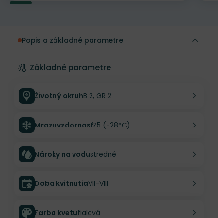
Popis a základné parametre
Základné parametre
Životný okruh
B 2, GR 2
Mrazuvzdornosť
Z5 (-28°C)
Nároky na vodu
stredné
Doba kvitnutia
VII-VIII
Farba kvetu
fialová