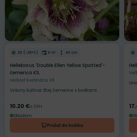
Odober do zoznamu želaní
Od
Mrazuvzdornosť
Doba kvitnutia
Výška rastliny
Z5 (-28°C)
II-IV
40 cm
Helleborus 'Double Ellen Yellow Spotted'-
Hel
čemerica K1L
Veľ
Veľkosť kvetináča: K1l
Uni
Vzácny kultivar žltej čemerice s bodkami.
10.20 €
17
Cena
s DPH
Ce
Skladom
S
Pridať do košíka