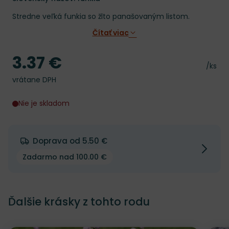
Stredne veľká funkia so žlto panašovaným listom.
Čítať viac
3.37 €
Cena
Cena 
/ks
vrátane DPH
Nie je skladom
Doprava od 5.50 €
Zadarmo nad 100.00 €
Ďalšie krásky z tohto rodu