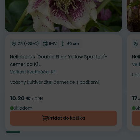
Odober do zoznamu želaní
Od
Mrazuvzdornosť
Doba kvitnutia
Výška rastliny
Z5 (-28°C)
II-IV
40 cm
Helleborus 'Double Ellen Yellow Spotted'-
Hel
čemerica K1L
Veľ
Veľkosť kvetináča: K1l
Uni
Vzácny kultivar žltej čemerice s bodkami.
10.20 €
17
Cena
s DPH
Ce
Skladom
S
Pridať do košíka