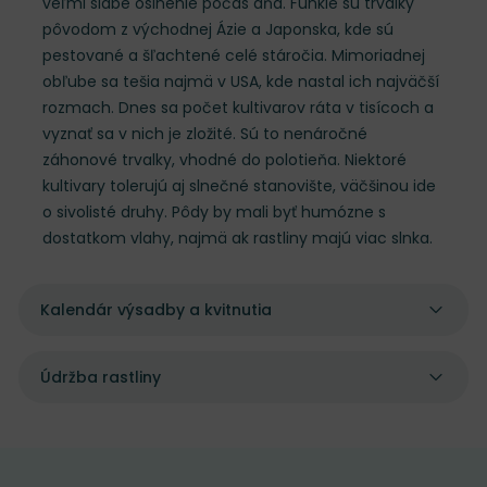
veľmi slabé oslnenie počas dňa. Funkie sú trvalky
pôvodom z východnej Ázie a Japonska, kde sú
pestované a šľachtené celé stáročia. Mimoriadnej
obľube sa tešia najmä v USA, kde nastal ich najväčší
rozmach. Dnes sa počet kultivarov ráta v tisícoch a
vyznať sa v nich je zložité. Sú to nenáročné
záhonové trvalky, vhodné do polotieňa. Niektoré
kultivary tolerujú aj slnečné stanovište, väčšinou ide
o sivolisté druhy. Pôdy by mali byť humózne s
dostatkom vlahy, najmä ak rastliny majú viac slnka.
Kalendár výsadby a kvitnutia
Údržba rastliny