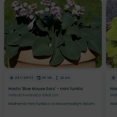
Odober do zoznamu želaní
Od
Mrazuvzdornosť
Doba kvitnutia
Výška rastliny
Z4 (-34°C)
VII-VIII
20 cm
Hosta 'Blue Mouse Ears' - mini funkia
Hos
Veľkosť kvetináča: K9x9 cm
Veľ
Nádherná mini funkia s oceľovomodrým listom.
Nád