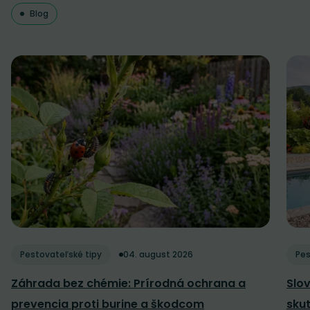
Blog
Pestovateľské tipy
04. august 2026
Pes
Záhrada bez chémie: Prírodná ochrana a
Slov
prevencia proti burine a škodcom
sku