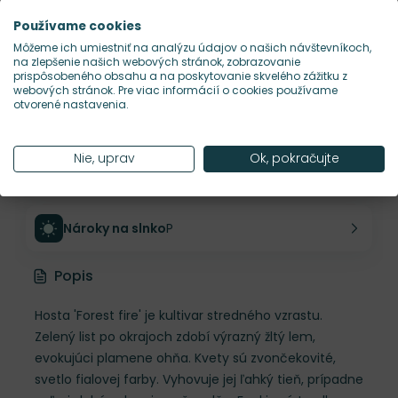
Výška rastliny
70 cm
Používame cookies
Môžeme ich umiestniť na analýzu údajov o našich návštevníkoch,
na zlepšenie našich webových stránok, zobrazovanie
Šírka rastliny
60 cm
prispôsobeného obsahu a na poskytovanie skvelého zážitku z
webových stránok. Pre viac informácií o cookies používame
otvorené nastavenia.
Habitus rastliny
kompaktný
Nie, uprav
Ok, pokračujte
Hustota výsadby
3 ks/m²
Nároky na slnko
P
Popis
Hosta 'Forest fire' je kultivar stredného vzrastu.
Zelený list po okrajoch zdobí výrazný žltý lem,
evokujúci plamene ohňa. Kvety sú zvončekovité,
svetlo fialovej farby. Vyhovuje jej ľahký tieň, prípadne