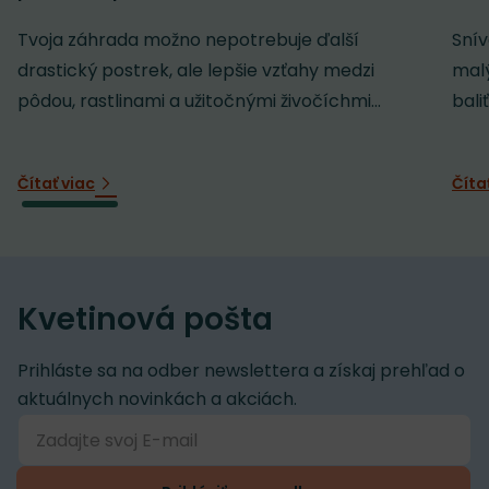
Tvoja záhrada možno nepotrebuje ďalší
Snív
drastický postrek, ale lepšie vzťahy medzi
malý
pôdou, rastlinami a užitočnými živočíchmi...
baliť
Čítať viac
Číta
Kvetinová pošta
Prihláste sa na odber newslettera a získaj prehľad o
aktuálnych novinkách a akciách.