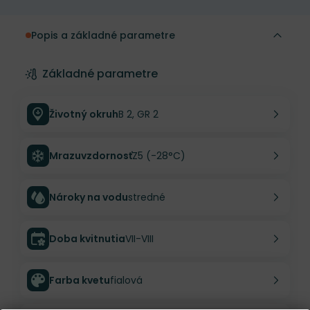
Popis a základné parametre
Základné parametre
Životný okruh
B 2, GR 2
Mrazuvzdornosť
Z5 (-28°C)
Nároky na vodu
stredné
Doba kvitnutia
VII-VIII
Farba kvetu
fialová