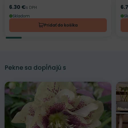
6.30 €
6.
Cena
s DPH
Ce
Skladom
S
Pridať do košíka
Pekne sa dopĺňajú s