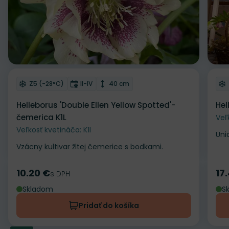
Odober do zoznamu želaní
Od
Mrazuvzdornosť
Doba kvitnutia
Výška rastliny
Z5 (-28°C)
II-IV
40 cm
Helleborus 'Double Ellen Yellow Spotted'-
Hel
čemerica K1L
Veľ
Veľkosť kvetináča: K1l
Uni
Vzácny kultivar žltej čemerice s bodkami.
10.20 €
17
Cena
s DPH
Ce
Skladom
S
Pridať do košíka