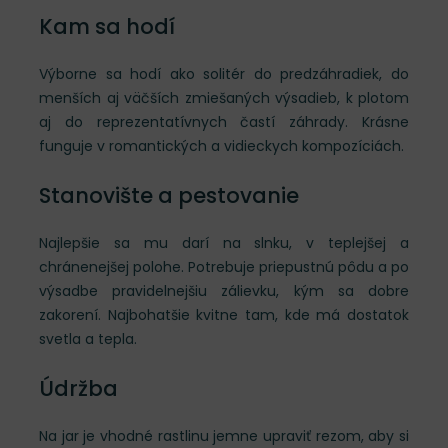
Kam sa hodí
Výborne sa hodí ako solitér do predzáhradiek, do
menších aj väčších zmiešaných výsadieb, k plotom
aj do reprezentatívnych častí záhrady. Krásne
funguje v romantických a vidieckych kompozíciách.
Stanovište a pestovanie
Najlepšie sa mu darí na slnku, v teplejšej a
chránenejšej polohe. Potrebuje priepustnú pôdu a po
výsadbe pravidelnejšiu zálievku, kým sa dobre
zakorení. Najbohatšie kvitne tam, kde má dostatok
svetla a tepla.
Údržba
Na jar je vhodné rastlinu jemne upraviť rezom, aby si