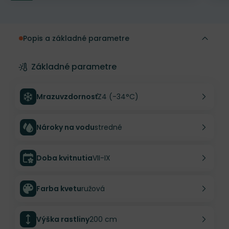
Popis a základné parametre
Základné parametre
Mrazuvzdornosť
Z4 (-34°C)
Nároky na vodu
stredné
Doba kvitnutia
VII-IX
Farba kvetu
ružová
Výška rastliny
200 cm