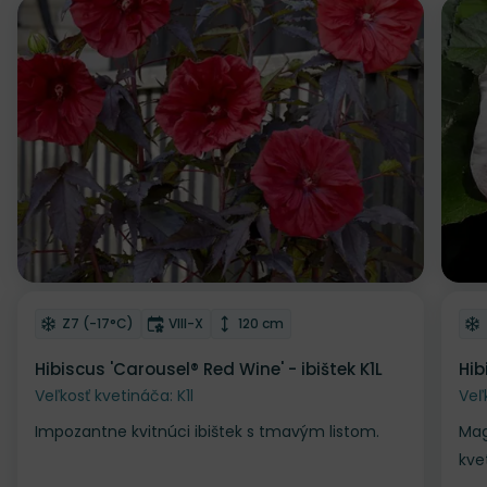
Odober do zoznamu želaní
Od
Mrazuvzdornosť
Doba kvitnutia
Výška rastliny
Z7 (-17°C)
VIII-X
120 cm
Hibiscus 'Carousel® Red Wine' - ibištek K1L
Hib
Veľkosť kvetináča: K1l
Veľ
Impozantne kvitnúci ibištek s tmavým listom.
Mag
kve