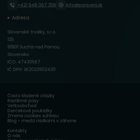
+421 948 067 358
info@poniveni.sk
Adresa
Slovenské trvalky, s.r.o.
125
91901 Suchá nad Parnou
Slovensko
IČO: 47430567
IČ DPH: SK2023902430
Často kladené otázky
Rastlinné pasy
Veľkoobchod
Darčekové poukážky
Zmena cookies súhlasu
Blog - medzi riadkami v záhone
Kontakty
O nás