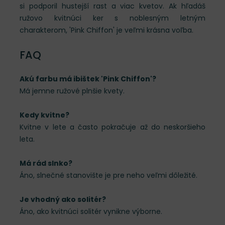
si podporil hustejší rast a viac kvetov. Ak hľadáš
ružovo kvitnúci ker s noblesným letným
charakterom, 'Pink Chiffon' je veľmi krásna voľba.
FAQ
Akú farbu má ibištek 'Pink Chiffon'?
Má jemne ružové plnšie kvety.
Kedy kvitne?
Kvitne v lete a často pokračuje až do neskoršieho
leta.
Má rád slnko?
Áno, slnečné stanovište je pre neho veľmi dôležité.
Je vhodný ako solitér?
Áno, ako kvitnúci solitér vynikne výborne.