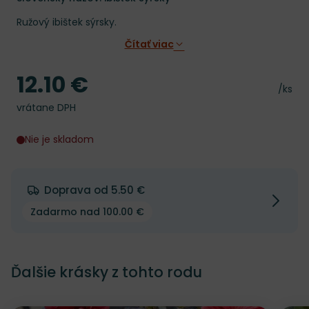
Ružový ibištek sýrsky.
Čítať viac
12.10 €
Cena
Cena 
/ks
vrátane DPH
Nie je skladom
Doprava od 5.50 €
Zadarmo nad 100.00 €
Ďalšie krásky z tohto rodu