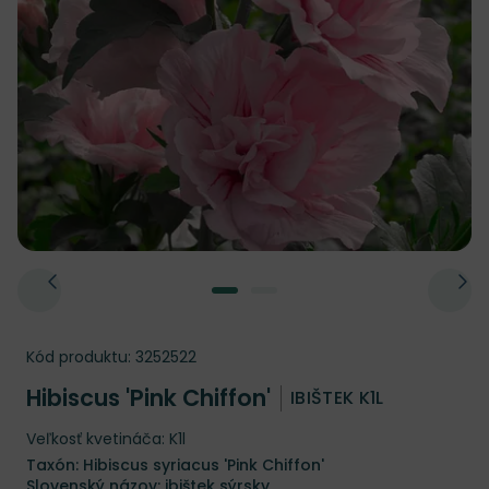
Kód produktu:
3252522
Hibiscus 'Pink Chiffon'
IBIŠTEK K1L
Veľkosť kvetináča: K1l
Taxón: Hibiscus syriacus 'Pink Chiffon'
Slovenský názov: ibištek sýrsky