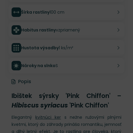
Šírka rastliny
100 cm
Habitus rastliny
vzpriamený
Hustota výsadby
1 ks/m²
Nároky na slnko
S
Popis
Ibištek sýrsky 'Pink Chiffon' –
Hibiscus syriacus
'Pink Chiffon'
Elegantný
kvitnúci ker
s nežne ružovými plnými
kvetmi, ktorý do záhrady prináša romantiku, jemnosť
a dlhý letný efekt. Je to rastlina pre človeka, ktorý