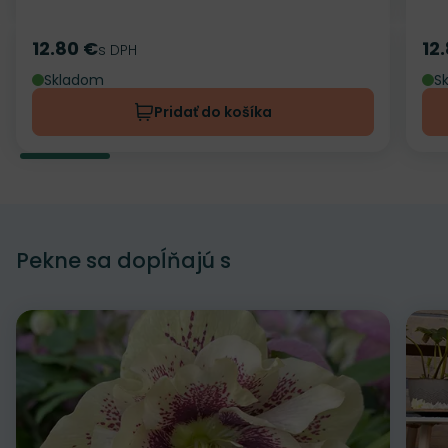
12.80 €
12
Cena
s DPH
Ce
Skladom
S
Pridať do košíka
Pekne sa dopĺňajú s