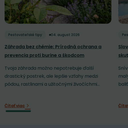
Pestovateľské tipy
04. august 2026
Pes
Záhrada bez chémie: Prírodná ochrana a
Slov
prevencia proti burine a škodcom
sku
Tvoja záhrada možno nepotrebuje ďalší
Snív
drastický postrek, ale lepšie vzťahy medzi
malý
pôdou, rastlinami a užitočnými živočíchmi...
baliť
Čítať viac
Číta