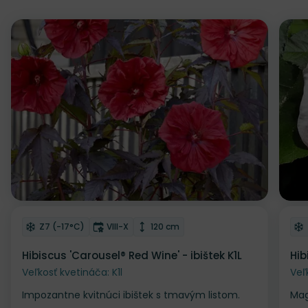
Odober do zoznamu želaní
Od
Mrazuvzdornosť
Doba kvitnutia
Výška rastliny
Z7 (-17°C)
VIII-X
120 cm
Hibiscus 'Carousel® Red Wine' - ibištek K1L
Hib
Veľkosť kvetináča: K1l
Veľ
Impozantne kvitnúci ibištek s tmavým listom.
Mag