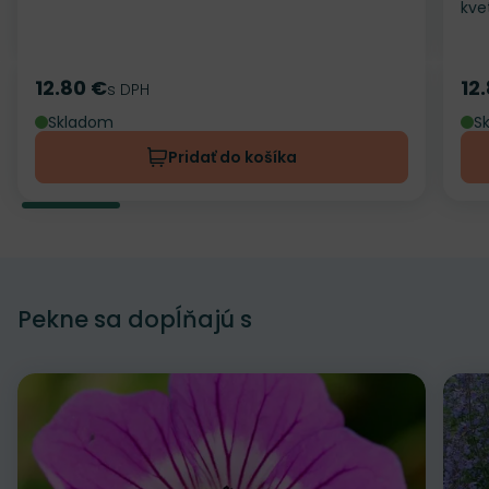
kve
12.80 €
12
Cena
s DPH
Ce
Skladom
S
Pridať do košíka
Pekne sa dopĺňajú s