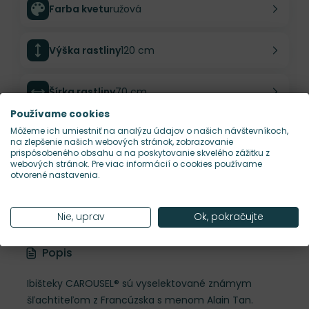
Farba kvetu
ružová
Výška rastliny
120 cm
Šírka rastliny
70 cm
Používame cookies
Môžeme ich umiestniť na analýzu údajov o našich návštevníkoch,
Habitus rastliny
vzpriamený
na zlepšenie našich webových stránok, zobrazovanie
prispôsobeného obsahu a na poskytovanie skvelého zážitku z
webových stránok. Pre viac informácií o cookies používame
Hustota výsadby
2 ks/m²
otvorené nastavenia.
Nároky na slnko
S
Nie, uprav
Ok, pokračujte
Popis
Ibišteky CAROUSEL® sú vyselektované známym
šľachtiteľom z Francúzska s menom Alain Tan.