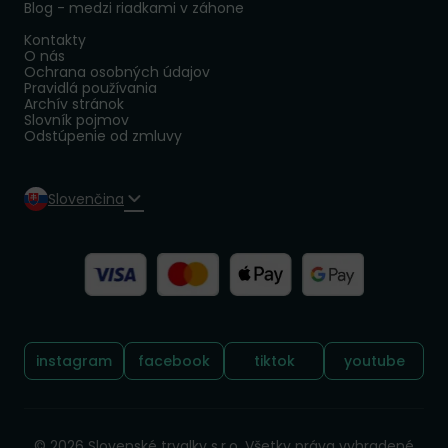
Blog - medzi riadkami v záhone
Kontakty
O nás
Ochrana osobných údajov
Pravidlá používania
Archív stránok
Slovník pojmov
Odstúpenie od zmluvy
Slovenčina
Sledujte nás:
instagram
facebook
tiktok
youtube
© 2026 Slovenské trvalky s.r.o. Všetky práva vyhradené