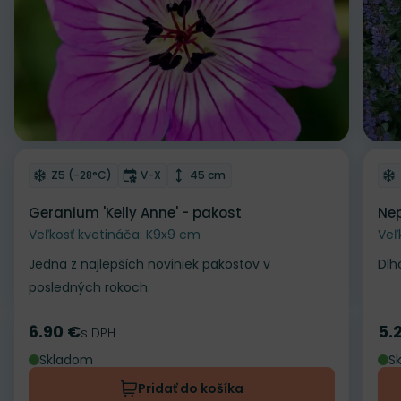
Odober do zoznamu želaní
Od
Mrazuvzdornosť
Doba kvitnutia
Výška rastliny
Z5 (-28°C)
V-X
45 cm
Geranium 'Kelly Anne' - pakost
Nep
Veľkosť kvetináča: K9x9 cm
Veľ
Jedna z najlepších noviniek pakostov v
Dlh
posledných rokoch.
6.90 €
5.
Cena
s DPH
Ce
Skladom
S
Pridať do košíka