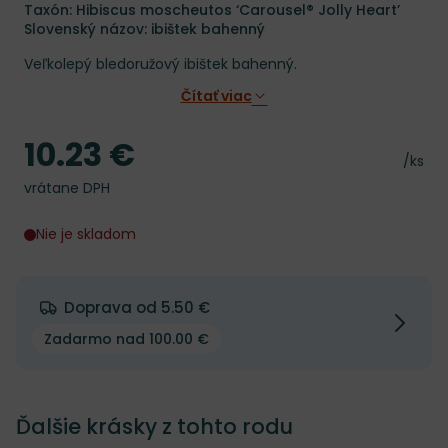
Taxón: Hibiscus moscheutos ‘Carousel® Jolly Heart’
Slovenský názov: ibištek bahenný
Veľkolepý bledoružový ibištek bahenný.
Čítať viac
10.23 €
Cena
Cena 
/ks
vrátane DPH
Nie je skladom
Doprava od 5.50 €
Zadarmo nad 100.00 €
Ďalšie krásky z tohto rodu