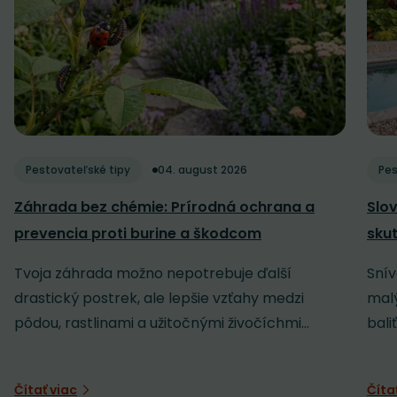
Pestovateľské tipy
04. august 2026
Pes
Záhrada bez chémie: Prírodná ochrana a
Slov
prevencia proti burine a škodcom
sku
Tvoja záhrada možno nepotrebuje ďalší
Snív
drastický postrek, ale lepšie vzťahy medzi
malý
pôdou, rastlinami a užitočnými živočíchmi...
baliť
Čítať viac
Číta