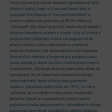
Tento významný človek dokázal vyprodukovať až 6
rôznych odrôd (napr. H. Carousel Geant Red, H.
Carousel Pink Passion, H. Carousel Red Wine) s
kvetom veľkým do priemeru až 18 cm. Hibiscus
‘Carousel® Jolly Heart’ je jemný, bledoružový ibištek s
výrazne červeným očkom v strede. Listy sú tmavé s
purpurovým odtieňom. Kvitne od augusta až do
prvých mrazov. Listy majú medovo oranžové
jesenné sfarbenie. Pre dokonalé kvitnutie vyžaduje
dostatočnú zálievku a hnojenie pre podporu rastu
kvetu. Ibištek je dobré na zimu chrániť pred mrazmi
mulčovaním. Obľubuje slnečné stanovište vlhké, až
zamokrené. Na jar odumreté nadzemné stonky
treba odstrániť. Nové výhony rastú pomerne
neskoro. Zaručene vydrží mráz do -15°C, no nie je
vylúčené, že mu hlbšie mrazy vôbec neuškodia.
Bahenný ibištek je v posledných rokoch veľmi
populárny medzi pestovateľmi i záhradkármi. Pútajú
pozornosť nesmierne vznešeným, veľkým kvetom