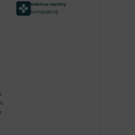
Habitus rastliny
kompaktný
o
h.
a