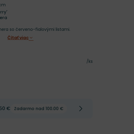
 cm
rry'
hera
era so červeno-fialovými listami.
Čítať viac
Cena za kus
/ks
50 €
Zadarmo nad 100.00 €