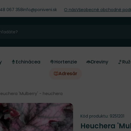
948 067 358
info@poniveni.sk
O nás
Všeobecné obchodné pod
y
Echinácea
Hortenzie
Dreviny
Ruž
Adresár
euchera 'Mulberry' - heuchera
Kód produktu:
9251201
Heuchera 'Mu