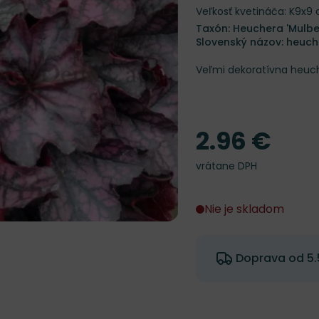
Veľkosť kvetináča: K9x9
Taxón: Heuchera 'Mulbe
Slovenský názov: heuc
Veľmi dekoratívna heuch
2.96 €
Cena
vrátane DPH
Nie je skladom
Doprava od 5.