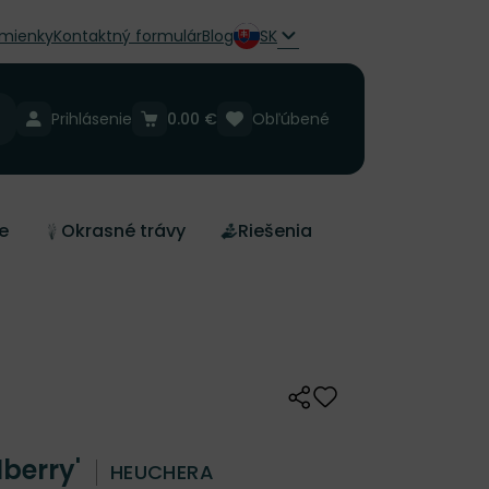
mienky
Kontaktný formulár
Blog
SK
Prihlásenie
0.00 €
Obľúbené
e
Okrasné trávy
Riešenia
Zdieľať
Odober do zoznamu 
lberry'
HEUCHERA