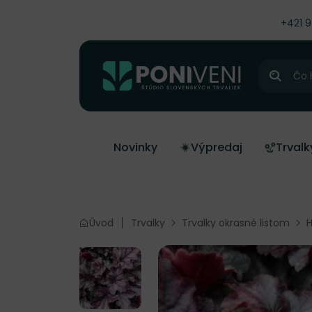
čiť na obsah
+421 
Hľadať
Novinky
Výpredaj
Trvalk
Úvod
Trvalky
Trvalky okrasné listom
H