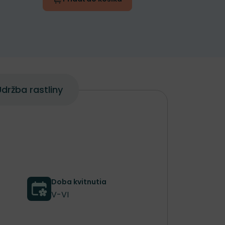
držba rastliny
Doba kvitnutia
V-VI