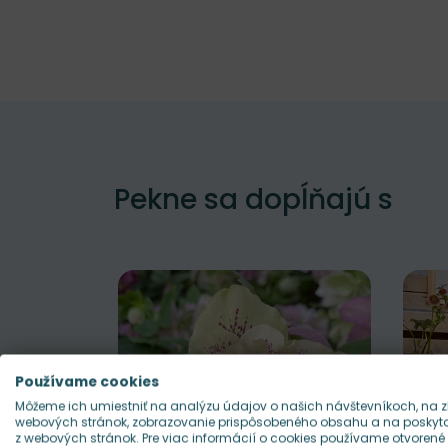
Pekne sa dopĺňajú s
Používame cookies
Môžeme ich umiestniť na analýzu údajov o našich návštevníkoch, na z
webových stránok, zobrazovanie prispôsobeného obsahu a na poskytov
z webových stránok. Pre viac informácií o cookies používame otvorené