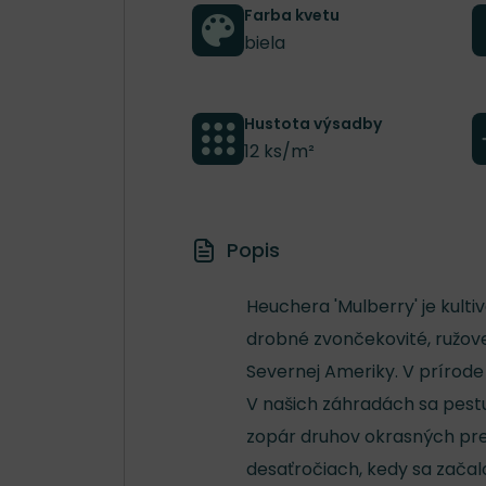
Farba kvetu
biela
Hustota výsadby
12 ks/m²
Popis
Heuchera 'Mulberry' je kulti
drobné zvončekovité, ružove
Severnej Ameriky. V prírode 
V našich záhradách sa pest
zopár druhov okrasných pre
desaťročiach, kedy sa začal