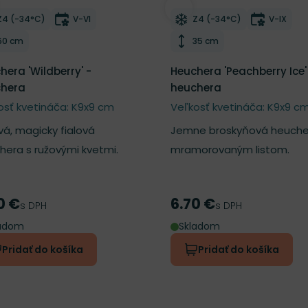
ber do zoznamu želaní
Odober do zoznamu želan
Mrazuvzdornosť
Doba kvitnutia
Mrazuvzdornosť
Doba kv
Z4 (-34°C)
V-VI
Z4 (-34°C)
V-IX
Výška rastliny
Výška rastliny
60 cm
35 cm
hera 'Wildberry' -
Heuchera 'Peachberry Ice'
hera
heuchera
osť kvetináča: K9x9 cm
Veľkosť kvetináča: K9x9 c
á, magicky fialová
Jemne broskyňová heuche
hera s ružovými kvetmi.
mramorovaným listom.
0 €
6.70 €
a
Cena
s DPH
s DPH
ladom
Skladom
Pridať do košíka
Pridať do košíka