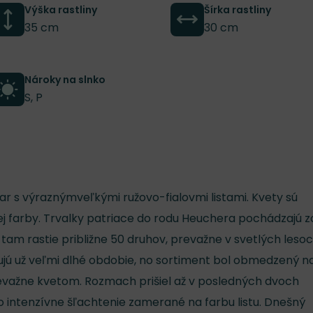
Výška rastliny
Šírka rastliny
35 cm
30 cm
Nároky na slnko
S, P
var s výraznýmveľkými ružovo-fialovmi listami. Kvety sú
j farby. Trvalky patriace do rodu Heuchera pochádzajú z
tam rastie približne 50 druhov, prevažne v svetlých lesoc
ujú už veľmi dlhé obdobie, no sortiment bol obmedzený n
važne kvetom. Rozmach prišiel až v posledných dvoch
o intenzívne šľachtenie zamerané na farbu listu. Dnešný