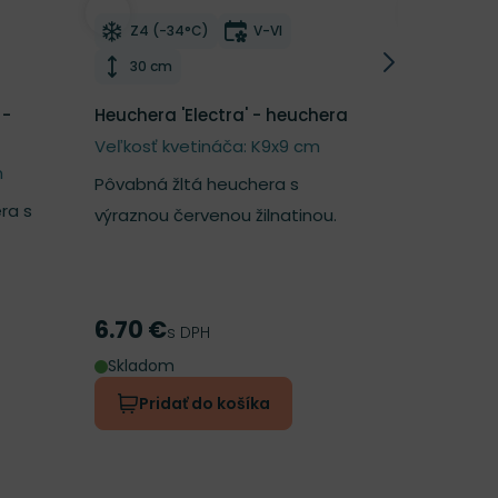
í
Odober do zoznamu želaní
Odober d
itnutia
Mrazuvzdornosť
Doba kvitnutia
Mrazu
Z4 (-34°C)
V-VI
Z4 (-3
Výška rastliny
Výška 
30 cm
45 cm
 -
Heuchera 'Electra' - heuchera
Heuchera 
heuchera
Veľkosť kvetináča: K9x9 cm
m
Veľkosť k
Pôvabná žltá heuchera s
ra s
Úchvatná 
výraznou červenou žilnatinou.
listom a 
6.70 €
6.70 €
Cena
Cena
s DPH
s
Skladom
Skladom
Pridať do košíka
Prida