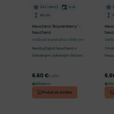
Odober do zoznamu želaní
Odo
Mrazuvzdornosť
Doba kvitnutia
Z4 (-34°C)
V-VI
Výška rastliny
60 cm
Heuchera 'Boysenberry' -
Heuc
heuchera
heuc
Veľkosť kvetináča: K9x9 cm
Veľk
Neobyčajná heuchera s
Tmav
červeným zvlneným listom.
heuc
6.60 €
6.6
Cena
Cen
s DPH
Skladom
Sk
Pridať do košíka