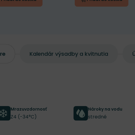
re
Kalendár výsadby a kvitnutia
Ú
Mrazuvzdornosť
Nároky na vodu
Z4 (-34°C)
stredné