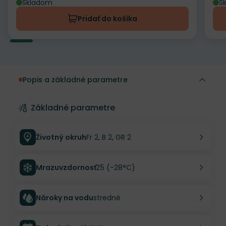
Skladom
S
Pridať do košíka
Popis a základné parametre
Základné parametre
Životný okruh
Fr 2, B 2, GR 2
Mrazuvzdornosť
Z5 (-28°C)
Nároky na vodu
stredné