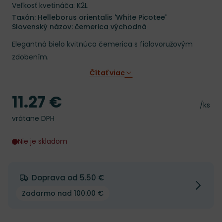
Veľkosť kvetináča: K2L
Taxón: Helleborus orientalis 'White Picotee'
Slovenský názov: čemerica východná
Elegantná bielo kvitnúca čemerica s fialovoružovým
zdobením.
Čítať viac
11.27 €
Cena
Cena 
/ks
vrátane DPH
Nie je skladom
Doprava od 5.50 €
Zadarmo nad 100.00 €