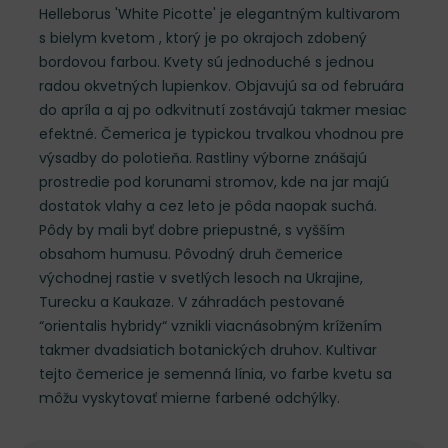
Helleborus 'White Picotte' je elegantným kultivarom
s bielym kvetom , ktorý je po okrajoch zdobený
bordovou farbou. Kvety sú jednoduché s jednou
radou okvetných lupienkov. Objavujú sa od februára
do apríla a aj po odkvitnutí zostávajú takmer mesiac
efektné. Čemerica je typickou trvalkou vhodnou pre
výsadby do polotieňa. Rastliny výborne znášajú
prostredie pod korunami stromov, kde na jar majú
dostatok vlahy a cez leto je pôda naopak suchá.
Pôdy by mali byť dobre priepustné, s vyšším
obsahom humusu. Pôvodný druh čemerice
východnej rastie v svetlých lesoch na Ukrajine,
Turecku a Kaukaze. V záhradách pestované
“orientalis hybridy“ vznikli viacnásobným krížením
takmer dvadsiatich botanických druhov. Kultivar
tejto čemerice je semenná línia, vo farbe kvetu sa
môžu vyskytovať mierne farbené odchýlky.