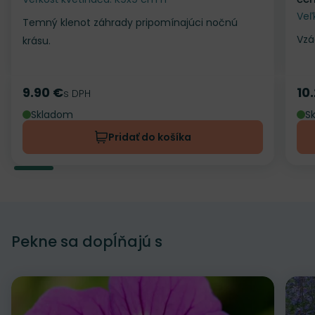
Veľ
Temný klenot záhrady pripomínajúci nočnú
Vzá
krásu.
9.90 €
10
Cena
s DPH
Ce
Skladom
S
Pridať do košíka
Pekne sa dopĺňajú s