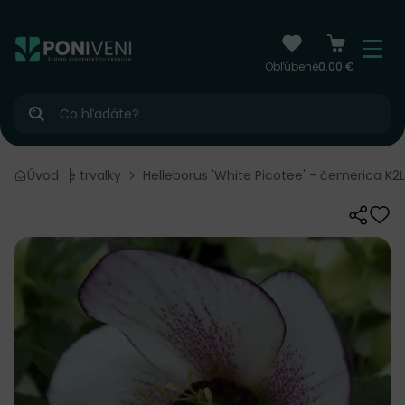
čiť na obsah
Menu
Obľúbené
0.00 €
Hľadať
Kvitnúce trvalky
Úvod
Helleborus 'White Picotee' - čemerica K2L
Zdieľať
Odo