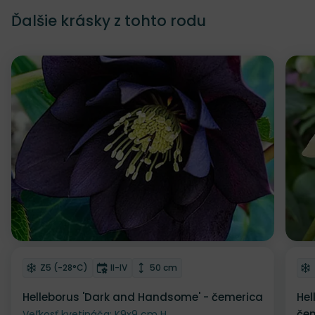
Ďalšie krásky z tohto rodu
Odober do zoznamu želaní
Od
Mrazuvzdornosť
Doba kvitnutia
Výška rastliny
Z5 (-28°C)
II-IV
50 cm
Helleborus 'Dark and Handsome' - čemerica
Hel
čem
Veľkosť kvetináča: K9x9 cm H