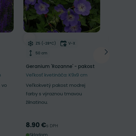
NOVINKA
í
Odober do zoznamu želaní
Odober d
tnutia
Mrazuvzdornosť
Doba kvitnutia
Mrazu
Z5 (-28°C)
V-X
Z5 (-2
Výška rastliny
Výška 
50 cm
25 cm
Geranium 'Rozanne' - pakost
Geum 'Pet
kuklík
m
Veľkosť kvetináča: K9x9 cm
Veľkosť k
 vo
Veľkokvetý pakost modrej
Nadýchaný 
farby s výraznou tmavou
broskyňov
žilnatinou.
kvetmi.
8.90 €
7.30 €
Cena
Cena
s DPH
s
Skladom
Skladom