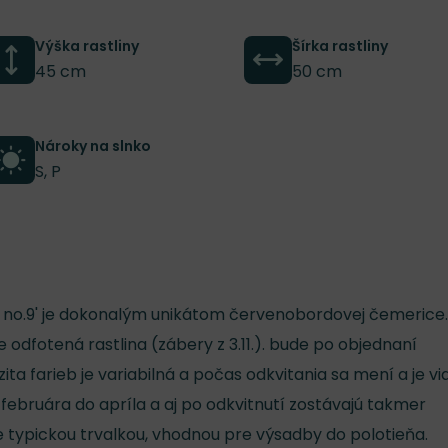
Výška rastliny
Šírka rastliny
45 cm
50 cm
Nároky na slnko
S, P
ue no.9' je dokonalým unikátom červenobordovej čemerice.
 odfotená rastlina (zábery z 3.11.). bude po objednaní
ta farieb je variabilná a počas odkvitania sa mení a je vi
 februára do apríla a aj po odkvitnutí zostávajú takmer
 typickou trvalkou, vhodnou pre výsadby do polotieňa.