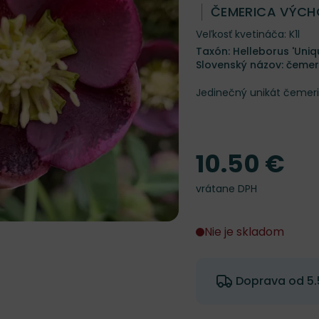
ČEMERICA VÝCH
Veľkosť kvetináča: K1l
Taxón: Helleborus 'Uniq
Slovenský názov: čeme
Jedinečný unikát čemeri
10.50 €
Cena
vrátane DPH
Nie je skladom
Doprava od 5.