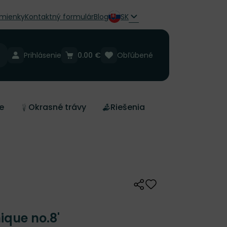
mienky
Kontaktný formulár
Blog
SK
Prihlásenie
0.00 €
Obľúbené
e
Okrasné trávy
Riešenia
Zdieľať
Odober do zoznamu 
ique no.8'