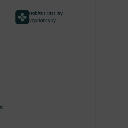
Habitus rastliny
vzpriamený
ac