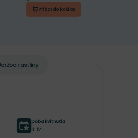
Pridať do košíka
Prida
držba rastliny
Doba kvitnutia
II-IV