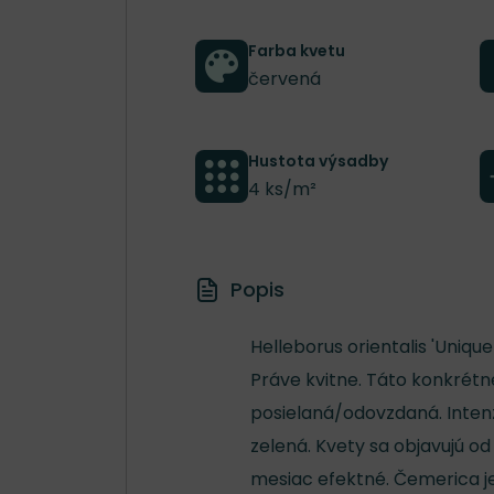
Farba kvetu
červená
Hustota výsadby
4 ks/m²
Popis
Helleborus orientalis 'Uniq
Práve kvitne. Táto konkrétne
posielaná/odovzdaná. Intenzi
zelená. Kvety sa objavujú od
mesiac efektné. Čemerica je