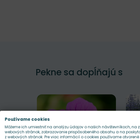
Pekne sa dopĺňajú s
Používame cookies
Môžeme ich umiestniť na analýzu údajov o našich návštevníkoch, na z
webových stránok, zobrazovanie prispôsobeného obsahu a na poskytov
z webových stránok. Pre viac informácií o cookies používame otvorené