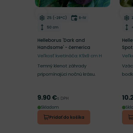
Odober do zoznamu želaní
Odo
Mrazuvzdornosť
Doba kvitnutia
Z5 (-28°C)
II-IV
Výška rastliny
50 cm
Helleborus 'Dark and
Hell
Handsome' - čemerica
Spot
Veľkosť kvetináča: K9x9 cm H
Veľko
Temný klenot záhrady
Vzácn
pripomínajúci nočnú krásu.
bodk
9.90 €
10.
Cena
Cen
s DPH
Skladom
Sk
Pridať do košíka