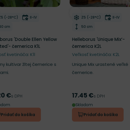
ber do zoznamu želaní
Odober do zoznamu želan
Mrazuvzdornosť
Doba kvitnutia
Mrazuvzdornosť
Doba kvi
Z5 (-28°C)
II-IV
Z5 (-28°C)
II-IV
Výška rastliny
Výška rastliny
40 cm
50 cm
eborus 'Double Ellen Yellow
Helleborus 'Unique Mix’-
ted'- čemerica K1L
čemerica K2L
sť kvetináča: K1l
Veľkosť kvetináča: K2L
y kultivar žltej čemerice s
Unique Mix urastené veľké
ami.
čemerice.
20 €
17.45 €
a
Cena
s DPH
s DPH
ladom
Skladom
Pridať do košíka
Pridať do košíka