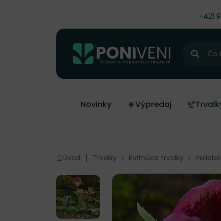
čiť na obsah
+421 
Hľadať
Novinky
Výpredaj
Trvalk
Úvod
Trvalky
Kvitnúce trvalky
Hellebo