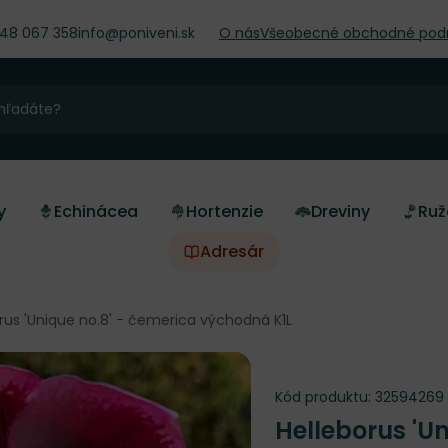
948 067 358
info@poniveni.sk
O nás
Všeobecné obchodné pod
y
Echinácea
Hortenzie
Dreviny
Ruž
Adresár
rus 'Unique no.8' - čemerica východná K1L
Kód produktu:
32594269
Helleborus 'Un