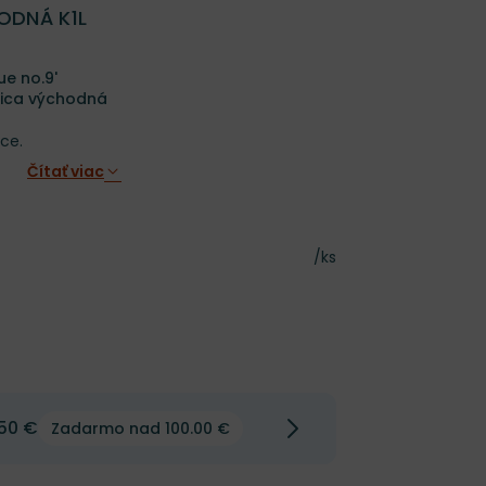
ODNÁ K1L
ue no.9'
rica východná
ce.
Čítať viac
Cena za kus
/ks
50 €
Zadarmo nad 100.00 €