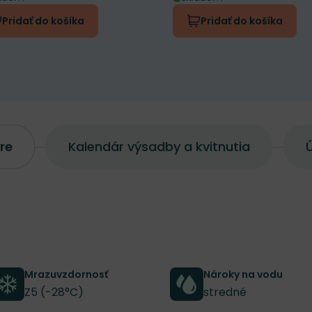
Pridať do košíka
Pridať do košíka
re
Kalendár výsadby a kvitnutia
Ú
Mrazuvzdornosť
Nároky na vodu
Z5 (-28°C)
stredné