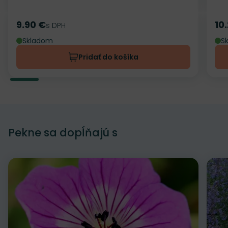
9.90 €
10
Cena
s DPH
Ce
Skladom
S
Pridať do košíka
Pekne sa dopĺňajú s