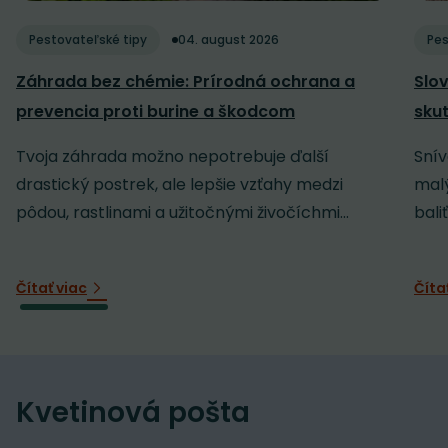
Pestovateľské tipy
04. august 2026
Pes
Záhrada bez chémie: Prírodná ochrana a
Slov
prevencia proti burine a škodcom
sku
Tvoja záhrada možno nepotrebuje ďalší
Snív
drastický postrek, ale lepšie vzťahy medzi
malý
pôdou, rastlinami a užitočnými živočíchmi...
baliť
Čítať viac
Číta
Kvetinová pošta