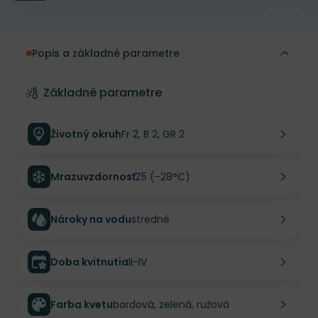
Popis a základné parametre
Základné parametre
Životný okruh
Fr 2, B 2, GR 2
Mrazuvzdornosť
Z5 (-28°C)
Nároky na vodu
stredné
Doba kvitnutia
II-IV
Farba kvetu
bordová, zelená, ružová