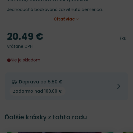
Jednoduchá bodkovaná zakvitnutá čemerica.
Čítať viac
20.49 €
Cena
Cena 
/ks
vrátane DPH
Nie je skladom
Doprava od 5.50 €
Zadarmo nad 100.00 €
Ďalšie krásky z tohto rodu