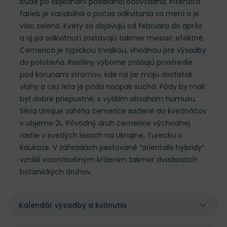
bude po objednaní posielaná/odovzdaná. Intenzita
farieb je variabilná a počas odkvitania sa mení a je
viac zelená. Kvety sa objavujú od februára do apríla
a aj po odkvitnutí zostávajú takmer mesiac efektné.
Čemerica je typickou trvalkou, vhodnou pre výsadby
do polotieňa. Rastliny výborne znášajú prostredie
pod korunami stromov, kde na jar majú dostatok
vlahy a cez leto je pôda naopak suchá. Pôdy by mali
byť dobre priepustné, s vyšším obsahom humusu.
Séria Unique zahŕňa čemerice sadené do kvetináčov
v objeme 2L. Pôvodný druh čemerice východnej
rastie v svetlých lesoch na Ukrajine, Turecku a
Kaukaze. V záhradách pestované “orientalis hybridy“
vznikli viacnásobným krížením takmer dvadsiatich
botanických druhov.
Kalendár výsadby a kvitnutia