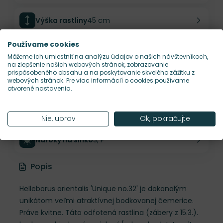
Výška rastliny
45 cm
Používame cookies
Šírka rastliny
50 cm
Môžeme ich umiestniť na analýzu údajov o našich návštevníkoch,
na zlepšenie našich webových stránok, zobrazovanie
prispôsobeného obsahu a na poskytovanie skvelého zážitku z
Habitus rastliny
vzpriamený
webových stránok. Pre viac informácií o cookies používame
otvorené nastavenia.
Hustota výsadby
4 ks/m²
Nie, uprav
Ok, pokračujte
Nároky na slnko
S, P
Popis
Helleborus orientalis 'Unique no.32' je dokonalým
unikátom veľmi atraktívnej bodkovanej čemerice.
Práve kvitne. Táto odfotená rastlina (zábery z 15.3.).