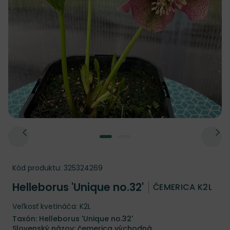
Kód produktu:
325324269
Helleborus 'Unique no.32'
ČEMERICA K2L
Veľkosť kvetináča: K2L
Taxón: Helleborus 'Unique no.32'
Slovenský názov: čemerica východná