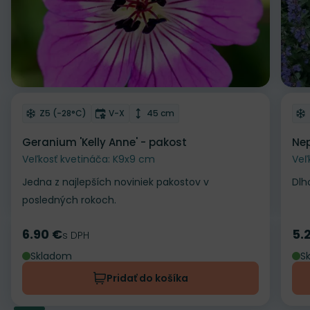
Odober do zoznamu želaní
Od
Mrazuvzdornosť
Doba kvitnutia
Výška rastliny
Z5 (-28°C)
V-X
45 cm
Geranium 'Kelly Anne' - pakost
Nep
Veľkosť kvetináča: K9x9 cm
Veľ
Jedna z najlepších noviniek pakostov v
Dlh
posledných rokoch.
6.90 €
5.
Cena
s DPH
Ce
Skladom
S
Pridať do košíka