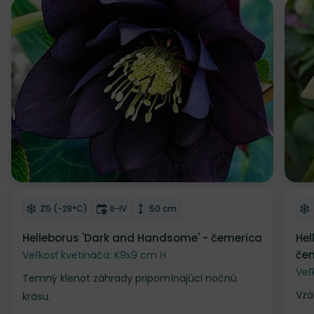
Odober do zoznamu želaní
Od
Mrazuvzdornosť
Doba kvitnutia
Výška rastliny
Z5 (-28°C)
II-IV
50 cm
Helleborus 'Dark and Handsome' - čemerica
Hel
čem
Veľkosť kvetináča: K9x9 cm H
Veľ
Temný klenot záhrady pripomínajúci nočnú
Vzá
krásu.