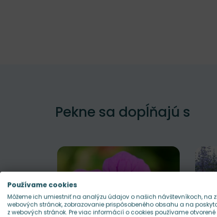
Pekne sa dopĺňajú s
Používame cookies
Môžeme ich umiestniť na analýzu údajov o našich návštevníkoch, na z
webových stránok, zobrazovanie prispôsobeného obsahu a na poskytov
z webových stránok. Pre viac informácií o cookies používame otvorené