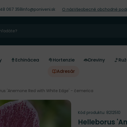
948 067 358
info@poniveni.sk
O nás
Všeobecné obchodné pod
y
Echinácea
Hortenzie
Dreviny
Ruž
Adresár
orus 'Anemone Red with White Edge' - čemerica
Kód produktu:
8212510
Helleborus 'A