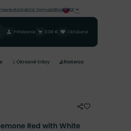
mienky
Kontaktný formulár
Blog
SK
Prihlásenie
0.00 €
Obľúbené
e
Okrasné trávy
Riešenia
Zdieľať
Odober do zoznamu 
nemone Red with White