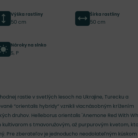
Výška rastliny
Šírka rastliny
50 cm
50 cm
Nároky na slnko
S, P
dnej rastie v svetlých lesoch na Ukrajine, Turecku a
ané “orientalis hybridy“ vznikli viacnásobným krížením
kých druhov. Helleborus orientalis 'Anemone Red With Wh
 kultivarom s tmavoružovým, až purpurovým kvetom, kt
aný. Pre zberateľov je jednoducho neodolateľným kúskom