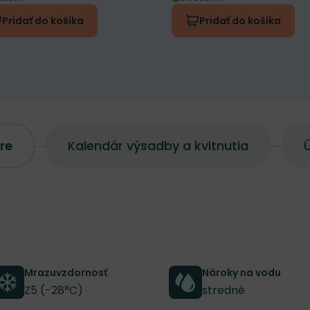
Pridať do košíka
Pridať do košíka
re
Kalendár výsadby a kvitnutia
Ú
Mrazuvzdornosť
Nároky na vodu
Z5 (-28°C)
stredné