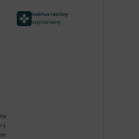
Habitus rastliny
vzpriamený
ite
orý
 do