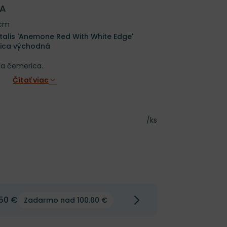
CA
 cm
talis 'Anemone Red With White Edge'
rica východná
la čemerica.
Čítať viac
Cena za kus
/ks
50 €
Zadarmo nad 100.00 €