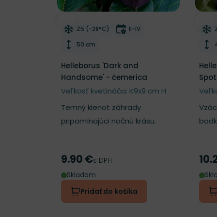
Odober do zoznamu želaní
Odo
Mrazuvzdornosť
Doba kvitnutia
Z5 (-28°C)
II-IV
Výška rastliny
50 cm
Helleborus 'Dark and
Hell
Handsome' - čemerica
Spot
Veľkosť kvetináča: K9x9 cm H
Veľko
Temný klenot záhrady
Vzácn
pripomínajúci nočnú krásu.
bodk
9.90 €
10.
Cena
Cen
s DPH
Skladom
Sk
Pridať do košíka