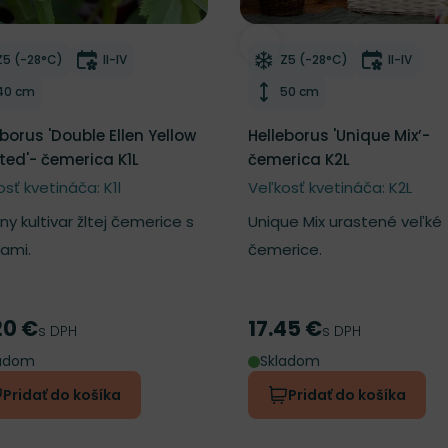
ber do zoznamu želaní
Odober do zoznamu želan
Mrazuvzdornosť
Doba kvitnutia
Mrazuvzdornosť
Doba kvi
Z5 (-28°C)
II-IV
Z5 (-28°C)
II-IV
Výška rastliny
Výška rastliny
40 cm
50 cm
eborus 'Double Ellen Yellow
Helleborus 'Unique Mix’-
ted'- čemerica K1L
čemerica K2L
sť kvetináča: K1l
Veľkosť kvetináča: K2L
y kultivar žltej čemerice s
Unique Mix urastené veľké
ami.
čemerice.
20 €
17.45 €
a
Cena
s DPH
s DPH
ladom
Skladom
Pridať do košíka
Pridať do košíka