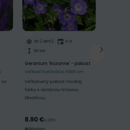
NOVINKA
í
Odober do zoznamu želaní
Odober d
tnutia
Mrazuvzdornosť
Doba kvitnutia
Mrazu
Z5 (-28°C)
V-X
Z5 (-2
Výška rastliny
Výška 
50 cm
25 cm
Geranium 'Rozanne' - pakost
Geum 'Pet
kuklík
m
Veľkosť kvetináča: K9x9 cm
Veľkosť k
 vo
Veľkokvetý pakost modrej
Nadýchaný 
farby s výraznou tmavou
broskyňov
žilnatinou.
kvetmi.
8.90 €
7.30 €
Cena
Cena
s DPH
s
Skladom
Skladom