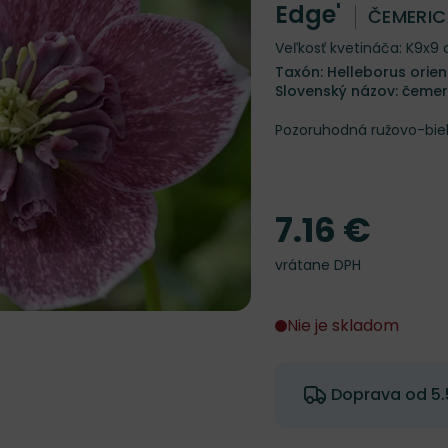
Edge'
ČEMERI
Veľkosť kvetináča: K9x9
Taxón: Helleborus orien
Slovenský názov: čeme
Pozoruhodná ružovo-bie
7.16 €
Cena
vrátane DPH
Nie je skladom
Doprava od 5.