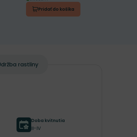
Pridať do košíka
Prida
držba rastliny
Doba kvitnutia
II-IV