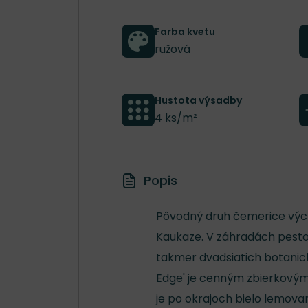
Farba kvetu
ružová
Hustota výsadby
4 ks/m²
Popis
Pôvodný druh čemerice výcho
Kaukaze. V záhradách pestov
takmer dvadsiatich botanic
Edge' je cenným zbierkovým
je po okrajoch bielo lemov