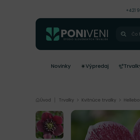
čiť na obsah
+421 
Hľadať
Novinky
Výpredaj
Trvalk
Úvod
Trvalky
Kvitnúce trvalky
Helleb