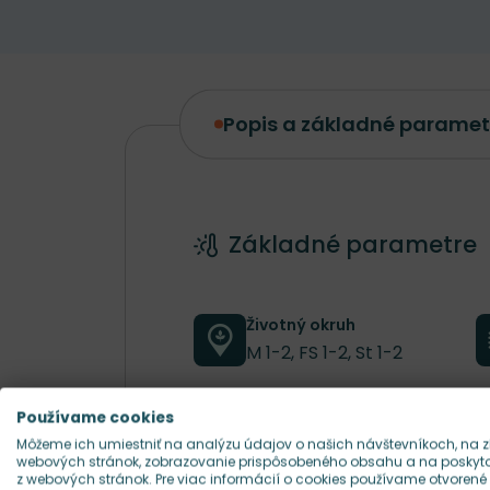
Popis a základné paramet
Popis a základné parametre
Základné parametre
Životný okruh
M 1-2, FS 1-2, St 1-2
Používame cookies
Farba kvetu
Môžeme ich umiestniť na analýzu údajov o našich návštevníkoch, na z
ružová
webových stránok, zobrazovanie prispôsobeného obsahu a na poskytov
z webových stránok. Pre viac informácií o cookies používame otvorené