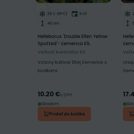
Odober do zoznamu želaní
Odo
Mrazuvzdornosť
Doba kvitnutia
Z5 (-28°C)
II-IV
Výška rastliny
40 cm
Helleborus 'Double Ellen Yellow
Hell
Spotted'- čemerica K1L
čeme
Veľkosť kvetináča: K1l
Veľk
Vzácny kultivar žltej čemerice s
Uniq
bodkami.
čeme
10.20 €
17.
Cena
Cen
s DPH
Skladom
Sk
Pridať do košíka