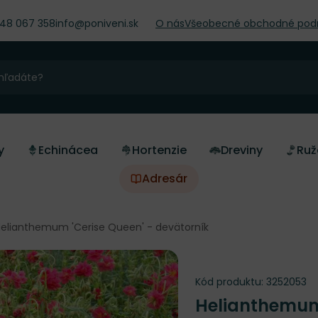
948 067 358
info@poniveni.sk
O nás
Všeobecné obchodné pod
y
Echinácea
Hortenzie
Dreviny
Ruž
Adresár
elianthemum 'Cerise Queen' - devätorník
Kód produktu:
3252053
Helianthemum