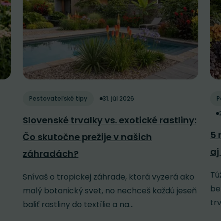
Pestovateľské tipy
31. júl 2026
P
Slovenské trvalky vs. exotické rastliny:
5 
Čo skutočne prežije v našich
aj
záhradách?
Tú
Snívaš o tropickej záhrade, ktorá vyzerá ako
be
malý botanický svet, no nechceš každú jeseň
tr
baliť rastliny do textílie a na...