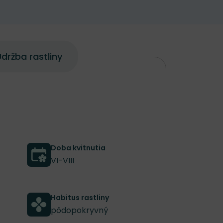
držba rastliny
Doba kvitnutia
VI-VIII
Habitus rastliny
pôdopokryvný