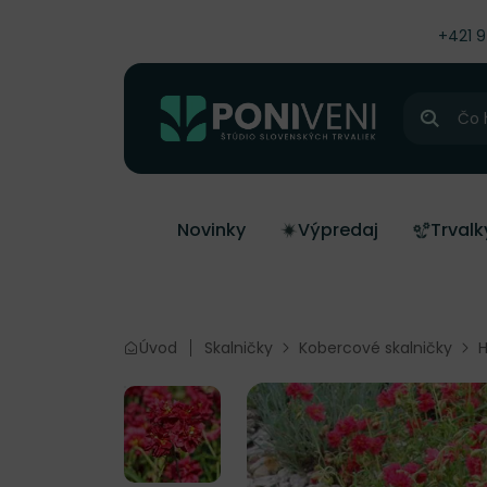
čiť na obsah
+421 
Hľadať
Novinky
Výpredaj
Trvalk
Úvod
Skalničky
Kobercové skalničky
H