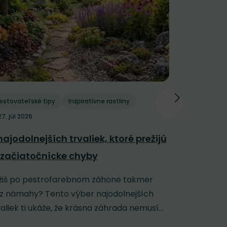
estovateľské tipy
Inšpiratívne rastliny
Pestovateľs
27. júl 2026
Polievani
najodolnejších trvaliek, ktoré prežijú
závlaha: 
 začiatočnícke chyby
horúčavy
žiš po pestrofarebnom záhone takmer
Keď sa záh
z námahy? Tento výber najodolnejších
rozpálenú 
valiek ti ukáže, že krásna záhrada nemusí...
jej veľmi n