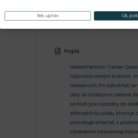
Hustota výsadby
Nie, uprav
Ok, pok
12 ks/m²
Popis
Helianthemum 'Cerise Queen' 
ružovočerveným kvetom. Krá
mesiacoch. Po odkvitnutí je 
Listy sú strieborno zelené, 
sa hodí pre výsadby do skal
záhradnícku pôdu, ktorá je 
potrebuje slnečné, s pôdami
výsledkom intenzívnej hybri