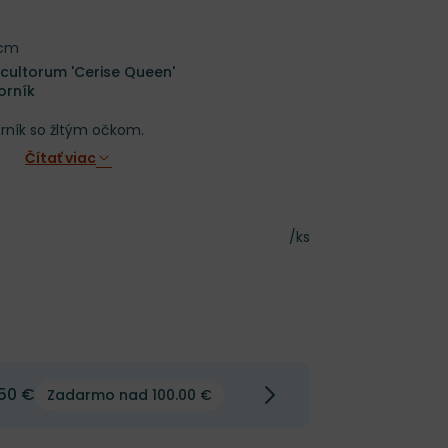
 cm
cultorum 'Cerise Queen'
orník
rník so žltým očkom.
Čítať viac
Cena za kus
/ks
50 €
Zadarmo nad 100.00 €