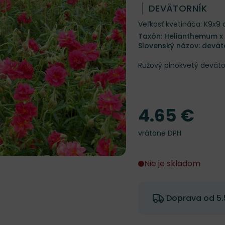
DEVÄTORNÍK
Veľkosť kvetináča: K9x9
Taxón: Helianthemum x 
Slovenský názov: devät
Ružový plnokvetý deväto
4.65 €
Cena
vrátane DPH
Nie je skladom
Doprava od 5.