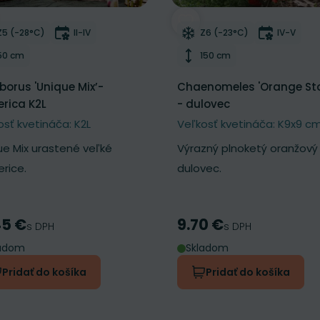
ber do zoznamu želaní
Odober do zoznamu želan
Mrazuvzdornosť
Doba kvitnutia
Mrazuvzdornosť
Doba kvi
Z5 (-28°C)
II-IV
Z6 (-23°C)
IV-V
Výška rastliny
Výška rastliny
50 cm
150 cm
eborus 'Unique Mix’-
Chaenomeles 'Orange St
rica K2L
- dulovec
osť kvetináča: K2L
Veľkosť kvetináča: K9x9 c
ue Mix urastené veľké
Výrazný plnoketý oranžový
rice.
dulovec.
45 €
9.70 €
a
Cena
s DPH
s DPH
ladom
Skladom
Pridať do košíka
Pridať do košíka