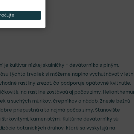
Nároky na slnko
račujte
S
je kultivar nízkej skalničky - devätorníka s plným,
su týchto trvaliek si môžeme naplno vychutnávať v let
vhodné rastliny zrezať, čo podporuje opätovné kvitnutie.
ihličkovité, na rastline zostávaú aj počas zimy. Helianthem
iek a suchých múrikov, črepníkov a nádob. Znesie bežnú
dobre priepustná a to najmä počas zimy. Stanovište
 štrkovitými, kamenistými. Kultúrne devätorníky sú
dizácie botanických druhov, ktoré sa vyskytujú na