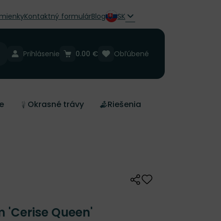
mienky
Kontaktný formulár
Blog
SK
Prihlásenie
0.00 €
Obľúbené
e
Okrasné trávy
Riešenia
Zdieľať
Odober do zoznamu 
 'Cerise Queen'