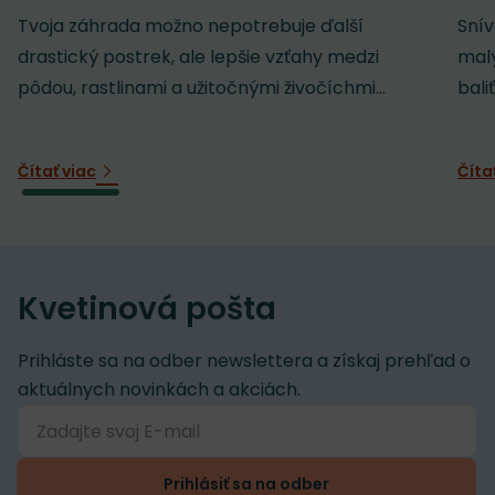
Tvoja záhrada možno nepotrebuje ďalší
Snív
drastický postrek, ale lepšie vzťahy medzi
malý
pôdou, rastlinami a užitočnými živočíchmi...
baliť
Čítať viac
Číta
Kvetinová pošta
Prihláste sa na odber newslettera a získaj prehľad o
aktuálnych novinkách a akciách.
Prihlásiť sa na odber