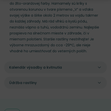
do žlto-oranžovej farby. Hamamely sú kríky s
otvorenou korunou v tvare písmena „V“ a vďaka
svojej výške a šírke okolo 2 metrov sa vojdu takmer
do každej záhrady. Má rád vlhkú a kyslú pôdu,
neznáša vápno a tuhú, vododržnú zeminu. Najlepšie
prospieva na slnečnom mieste v záhrade, či v
miernom polotieni. Staršie rastliny nestrihajte! Je
výborne mrazuvzdorný do cca -29°C, ale nieje
vhodné ho umiestňovať do veterných polôh.
Kalendár výsadby a kvitnutia
Údržba rastliny