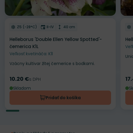
Odober do zoznamu želaní
Od
Mrazuvzdornosť
Doba kvitnutia
Výška rastliny
Z5 (-28°C)
II-IV
40 cm
Helleborus 'Double Ellen Yellow Spotted'-
Hel
čemerica K1L
Veľ
Veľkosť kvetináča: K1l
Uni
Vzácny kultivar žltej čemerice s bodkami.
10.20 €
17
Cena
s DPH
Ce
Skladom
S
Pridať do košíka