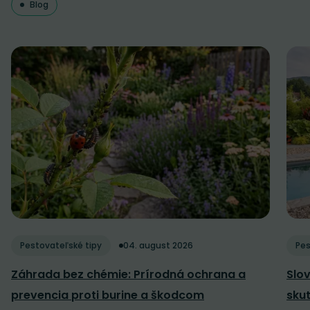
Blog
Pestovateľské tipy
04. august 2026
Pes
Záhrada bez chémie: Prírodná ochrana a
Slov
prevencia proti burine a škodcom
sku