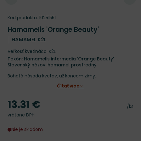
Kód produktu:
10251551
Hamamelis 'Orange Beauty'
HAMAMEL K2L
Veľkosť kvetináča: K2L
Taxón: Hamamelis intermedia 'Orange Beauty'
Slovenský názov: hamamel prostredný
Bohatá násada kvetov, už koncom zimy.
Čítať viac
13.31 €
Cena
Cena 
/ks
vrátane DPH
Nie je skladom