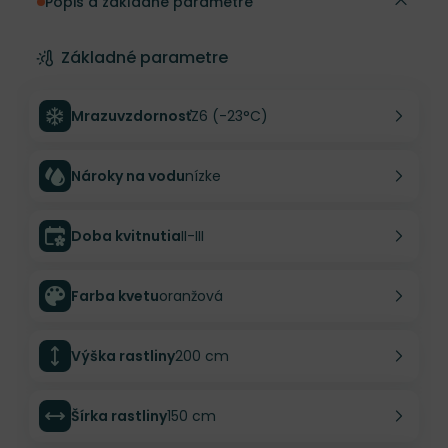
Popis a základné parametre
Základné parametre
Mrazuvzdornosť
Z6 (-23°C)
Nároky na vodu
nízke
Doba kvitnutia
II-III
Farba kvetu
oranžová
Výška rastliny
200 cm
Šírka rastliny
150 cm