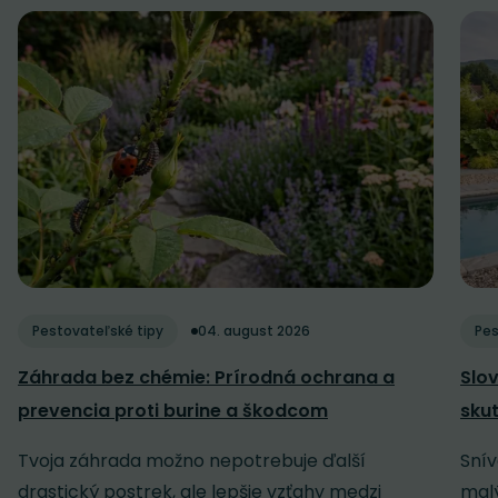
Pestovateľské tipy
04. august 2026
Pes
Záhrada bez chémie: Prírodná ochrana a
Slov
prevencia proti burine a škodcom
sku
Tvoja záhrada možno nepotrebuje ďalší
Snív
drastický postrek, ale lepšie vzťahy medzi
malý