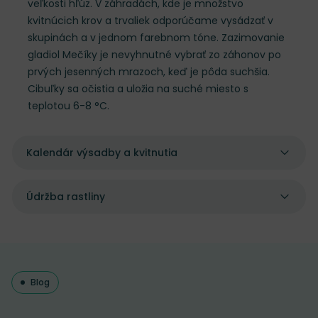
veľkosti hľúz. V záhradách, kde je množstvo
kvitnúcich krov a trvaliek odporúčame vysádzať v
skupinách a v jednom farebnom tóne. Zazimovanie
gladiol Mečíky je nevyhnutné vybrať zo záhonov po
prvých jesenných mrazoch, keď je pôda suchšia.
Cibuľky sa očistia a uložia na suché miesto s
teplotou 6-8 °C.
Kalendár výsadby a kvitnutia
Údržba rastliny
Blog