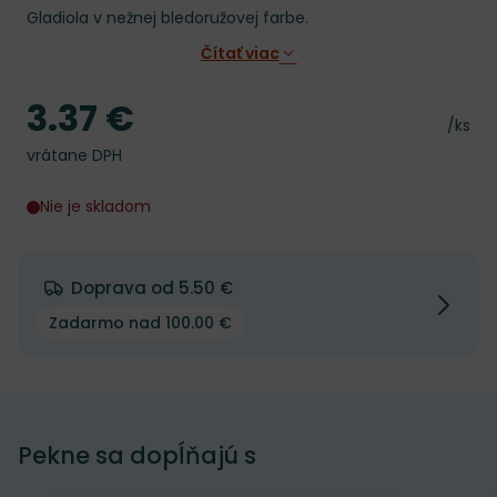
Gladiola v nežnej bledoružovej farbe.
Čítať viac
3.37 €
Cena
Cena 
/ks
vrátane DPH
Nie je skladom
Doprava od 5.50 €
Zadarmo nad 100.00 €
Pekne sa dopĺňajú s