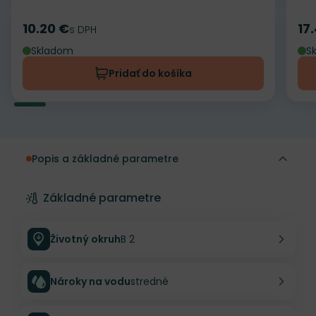
10.20 €
17
Cena
s DPH
Ce
Skladom
S
Pridať do košíka
Popis a základné parametre
Základné parametre
Životný okruh
B 2
Nároky na vodu
stredné