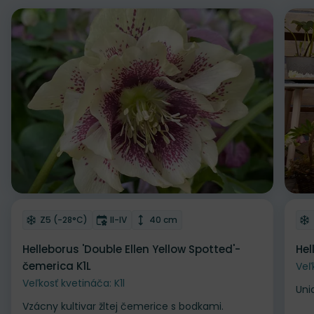
Odober do zoznamu želaní
Od
Mrazuvzdornosť
Doba kvitnutia
Výška rastliny
Z5 (-28°C)
II-IV
40 cm
Helleborus 'Double Ellen Yellow Spotted'-
Hel
čemerica K1L
Veľ
Veľkosť kvetináča: K1l
Uni
Vzácny kultivar žltej čemerice s bodkami.