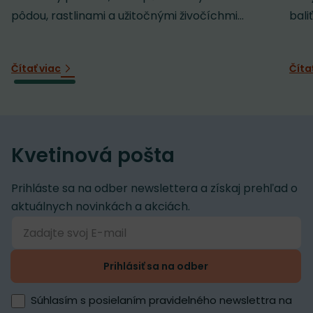
pôdou, rastlinami a užitočnými živočíchmi...
baliť
Čítať viac
Číta
Kvetinová pošta
Prihláste sa na odber newslettera a získaj prehľad o
aktuálnych novinkách a akciách.
Prihlásiť sa na odber
Súhlasím s posielaním pravidelného newslettra na