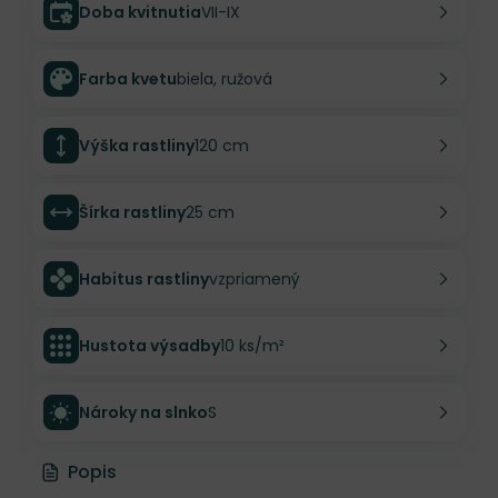
Doba kvitnutia
VII-IX
Farba kvetu
biela, ružová
Výška rastliny
120 cm
Šírka rastliny
25 cm
Habitus rastliny
vzpriamený
Hustota výsadby
10 ks/m²
Nároky na slnko
S
Popis