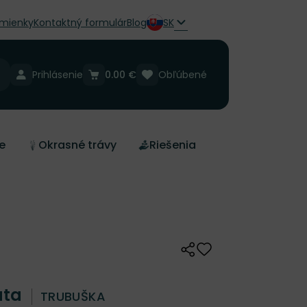
mienky
Kontaktný formulár
Blog
SK
Prihlásenie
0.00 €
Obľúbené
e
Okrasné trávy
Riešenia
Zdieľať
Odober do zoznamu 
iata
TRUBUŠKA