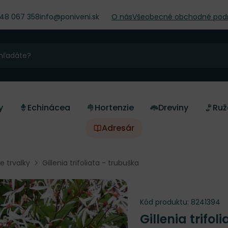
948 067 358
info@poniveni.sk
O nás
Všeobecné obchodné pod
y
Echinácea
Hortenzie
Dreviny
Ruž
Adresár
ne trvalky
Gillenia trifoliata - trubuška
Kód produktu:
8241394
Gillenia trifol