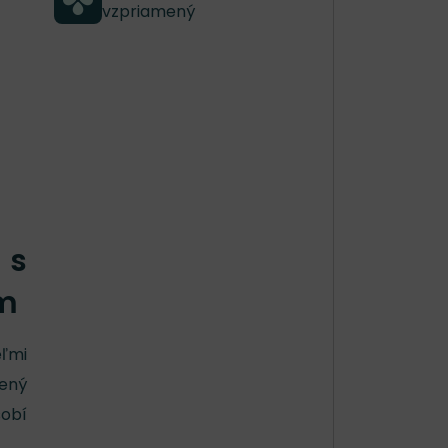
vzpriamený
 s
om
eľmi
zený
obí