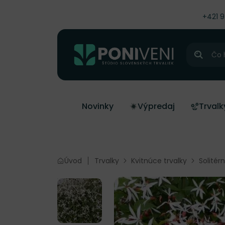
čiť na obsah
+421 
Hľadať
Novinky
Výpredaj
Trvalk
Úvod
Trvalky
Kvitnúce trvalky
Solitér