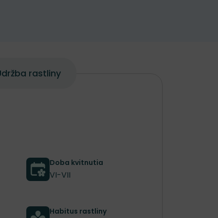
držba rastliny
Doba kvitnutia
VI-VII
Habitus rastliny