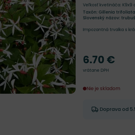
Veľkosť kvetináča: K9x9
Taxón: Gillenia trifoliat
Slovenský názov: trubušk
Impozantná trvalka s krá
6.70 €
Cena
vrátane DPH
Nie je skladom
Doprava od 5.