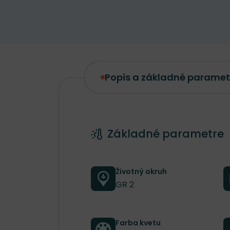
Popis a základné paramet
Popis a základné parametre
Základné parametre
Životný okruh
GR 2
Farba kvetu