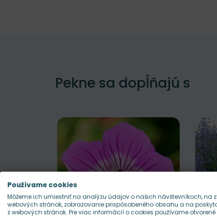
Pekne sa dopĺňajú s
Používame cookies
Môžeme ich umiestniť na analýzu údajov o našich návštevníkoch, na z
webových stránok, zobrazovanie prispôsobeného obsahu a na poskytov
z webových stránok. Pre viac informácií o cookies používame otvorené