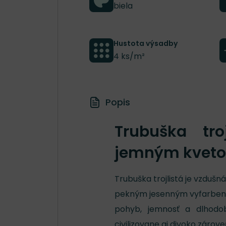
biela
Hustota výsadby
4 ks/m²
Popis
Trubuška tro
jemným kveto
Trubuška trojlistá je vzdušn
pekným jesenným vyfarbením 
pohyb, jemnosť a dlhodob
civilizovane aj divoko zárove