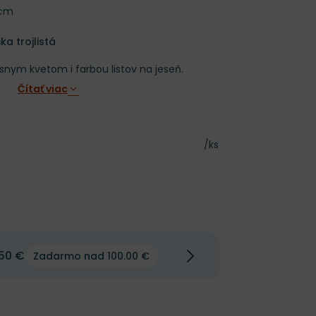
 cm
a
a trojlistá
snym kvetom i farbou listov na jeseň.
Čítať viac
Cena za kus
/ks
50 €
Zadarmo nad 100.00 €