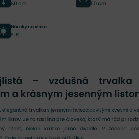
80 cm
50 cm
Nároky na slnko
S, P
jlistá – vzdušná trvalka
m a krásnym jesenným list
á, elegantná trvalka s jemnými hviezdicovitými kvetmi a v
listov. Je to rastlina pre človeka, ktorý má rád prirod
ý efekt, nielen krátke jarné divadlo. V záhone pôs
ň, čo je na nej práve také príťažlivé.