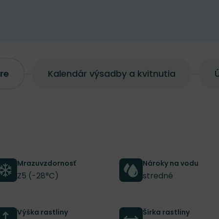
re
Kalendár výsadby a kvitnutia
Ú
Mrazuvzdornosť
Nároky na vodu
Z5 (-28°C)
stredné
Výška rastliny
Šírka rastliny