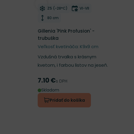
Odober do zoznamu želaní
Mrazuvzdornosť
Doba kvitnutia
Z5 (-28°C)
VI-VII
Výška rastliny
80 cm
Gillenia 'Pink Profusion' -
trubuška
Veľkosť kvetináča: K9x9 cm
Vzdušná trvalka s krásnym
kvetom, i farbou listov na jeseň.
7.10 €
Cena
s DPH
Skladom
Pridať do košíka