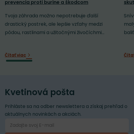
prevencia proti burine a škodcom
sku
Tvoja záhrada možno nepotrebuje ďalší
Snív
drastický postrek, ale lepšie vzťahy medzi
malý
pôdou, rastlinami a užitočnými živočíchmi...
baliť
Čítať viac
Číta
Kvetinová pošta
Prihláste sa na odber newslettera a získaj prehľad o
aktuálnych novinkách a akciách.