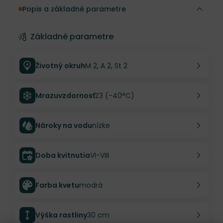
Popis a základné parametre
Základné parametre
Životný okruh
M 2, A 2, St 2
Mrazuvzdornosť
Z3 (-40°C)
Nároky na vodu
nízke
Doba kvitnutia
VI-VIII
Farba kvetu
modrá
Výška rastliny
30 cm