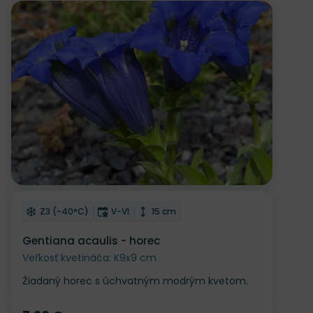
Odober do zoznamu želaní
Mrazuvzdornosť
Doba kvitnutia
Výška rastliny
Z3 (-40°C)
V-VI
15 cm
Gentiana acaulis - horec
Veľkosť kvetináča: K9x9 cm
Žiadaný horec s úchvatným modrým kvetom.