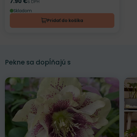
7.90 €
Cena
s DPH
Skladom
Pridať do košíka
Pekne sa dopĺňajú s