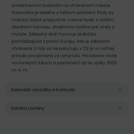
umiestnenom kvetináči na chránenom mieste.
Stanovište je ideálne v ľahkom polotieni. Pôdy by
mali byť dobre priepustné, mierne kyslé, s vyšším
obsahom humusu. Atraktívna rastlina pre včely a
motýle. Základný druh horca je skalnička
pochádzajúca z pohorí Európy, kde je zákonom
chránená. U nás sa nevyskytuje, v ČR je vo voľnej
prírode považovaná za vyhynutú. Prirodzene rastie
na horských lúkach a pastvinách až do výšky 3000
m. n. m.
Kalendár výsadby a kvitnutia
Údržba rastliny