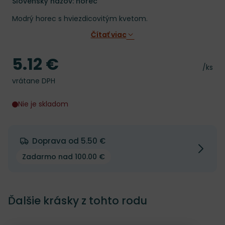
Slovenský názov: horec
Modrý horec s hviezdicovitým kvetom.
Čítať viac
5.12 €
Cena
Cena 
/ks
vrátane DPH
Nie je skladom
Doprava od 5.50 €
Zadarmo nad 100.00 €
Ďalšie krásky z tohto rodu