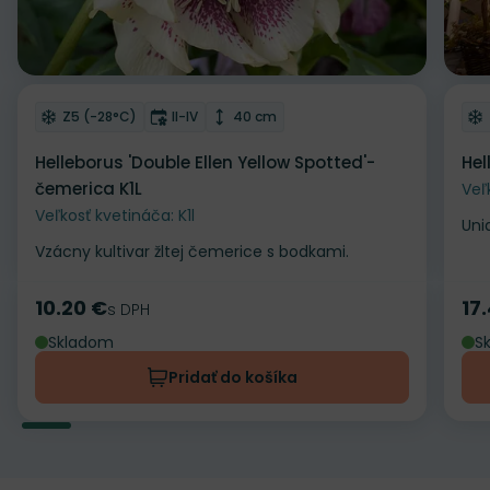
Odober do zoznamu želaní
Od
Mrazuvzdornosť
Doba kvitnutia
Výška rastliny
Z5 (-28°C)
II-IV
40 cm
Helleborus 'Double Ellen Yellow Spotted'-
Hel
čemerica K1L
Veľ
Veľkosť kvetináča: K1l
Uni
Vzácny kultivar žltej čemerice s bodkami.
10.20 €
17
Cena
s DPH
Ce
Skladom
S
Pridať do košíka