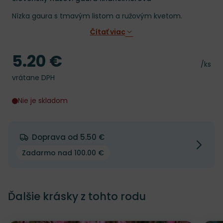
Nízka gaura s tmavým listom a ružovým kvetom.
Čítať viac
5.20 €
Cena
Cena 
/ks
vrátane DPH
Nie je skladom
Doprava od 5.50 €
Zadarmo nad 100.00 €
Ďalšie krásky z tohto rodu