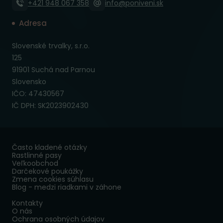
+421 948 067 358
info@poniveni.sk
Adresa
Slovenské trvalky, s.r.o.
125
91901 Suchá nad Parnou
Slovensko
IČO: 47430567
IČ DPH: SK2023902430
Často kladené otázky
Rastlinné pasy
Veľkoobchod
Darčekové poukážky
Zmena cookies súhlasu
Blog - medzi riadkami v záhone
Kontakty
O nás
Ochrana osobných údajov