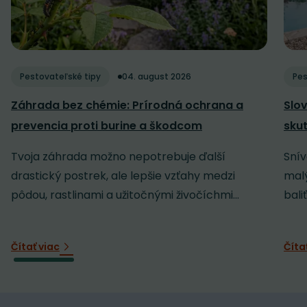
Pestovateľské tipy
04. august 2026
Pes
Záhrada bez chémie: Prírodná ochrana a
Slov
prevencia proti burine a škodcom
sku
Tvoja záhrada možno nepotrebuje ďalší
Snív
drastický postrek, ale lepšie vzťahy medzi
malý
pôdou, rastlinami a užitočnými živočíchmi...
baliť
Čítať viac
Číta