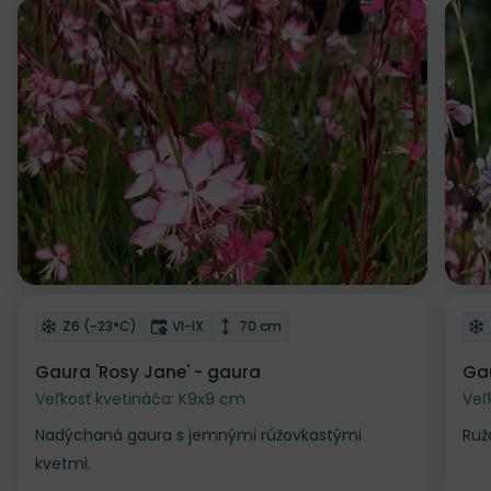
Odober do zoznamu želaní
Od
Mrazuvzdornosť
Doba kvitnutia
Výška rastliny
Z6 (-23°C)
VI-IX
70 cm
Gaura 'Rosy Jane' - gaura
Gau
Veľkosť kvetináča: K9x9 cm
Veľ
Nadýchaná gaura s jemnými rúžovkastými
Ruž
kvetmi.