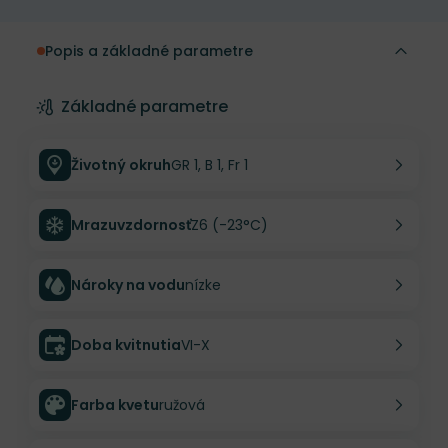
Popis a základné parametre
Základné parametre
Životný okruh
GR 1, B 1, Fr 1
Mrazuvzdornosť
Z6 (-23°C)
Nároky na vodu
nízke
Doba kvitnutia
VI-X
Farba kvetu
ružová