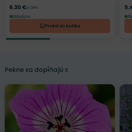
6.30 €
5.
Cena
s DPH
Ce
Skladom
S
Pridať do košíka
Pekne sa dopĺňajú s