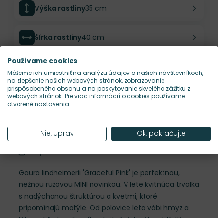
Výška rastliny
35 cm
Šírka rastliny
40 cm
Používame cookies
Habitus rastliny
vzdušný
Môžeme ich umiestniť na analýzu údajov o našich návštevníkoch,
na zlepšenie našich webových stránok, zobrazovanie
prispôsobeného obsahu a na poskytovanie skvelého zážitku z
Hustota výsadby
7 ks/m²
webových stránok. Pre viac informácií o cookies používame
otvorené nastavenia.
Nároky na slnko
S
Nie, uprav
Ok, pokračujte
Popis
Gaura lindheimerii 'Graceful Pink' je perfektnou,
nežnou ružovou MINI novinkou. V lete kvitnúca trvalka
s nadýchanou štruktúrou a kvetmi, ktoré
pripomínajú motýle. Od polovice leta vábi hmyz a