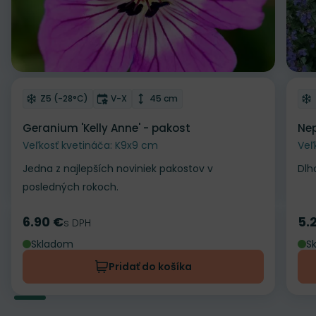
Odober do zoznamu želaní
Od
Mrazuvzdornosť
Doba kvitnutia
Výška rastliny
Z5 (-28°C)
V-X
45 cm
Geranium 'Kelly Anne' - pakost
Nep
Veľkosť kvetináča: K9x9 cm
Veľ
Jedna z najlepších noviniek pakostov v
Dlh
posledných rokoch.
6.90 €
5.
Cena
s DPH
Ce
Skladom
S
Pridať do košíka