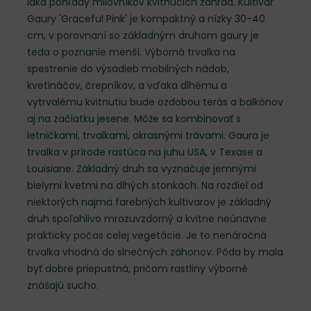
láka pohľady milovníkov kvitnúcich záhrad. Kultivar
Gaury 'Graceful Pink' je kompaktný a nízky 30-40
cm, v porovnaní so základným druhom gaury je
teda o poznanie menší. Výborná trvalka na
spestrenie do výsadieb mobilných nádob,
kvetináčov, črepníkov, a vďaka dlhému a
vytrvalému kvitnutiu bude ozdobou terás a balkónov
aj na začiatku jesene. Môže sa kombinovať s
letničkami, trvalkami, okrasnými trávami. Gaura je
trvalka v prírode rastúca na juhu USA, v Texase a
Louisiane. Základný druh sa vyznačuje jemnými
bielymi kvetmi na dlhých stonkách. Na rozdiel od
niektorých najmä farebných kultivarov je základný
druh spoľahlivo mrazuvzdorný a kvitne neúnavne
prakticky počas celej vegetácie. Je to nenáročná
trvalka vhodná do slnečných záhonov. Pôda by mala
byť dobre priepustná, pričom rastliny výborné
znášajú sucho.