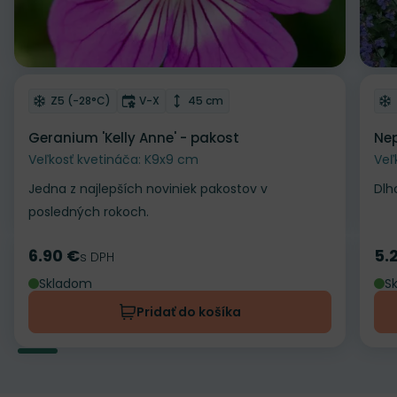
Odober do zoznamu želaní
Od
Mrazuvzdornosť
Doba kvitnutia
Výška rastliny
Z5 (-28°C)
V-X
45 cm
Geranium 'Kelly Anne' - pakost
Nep
Veľkosť kvetináča: K9x9 cm
Veľ
Jedna z najlepších noviniek pakostov v
Dlh
posledných rokoch.
6.90 €
5.
Cena
s DPH
Ce
Skladom
S
Pridať do košíka