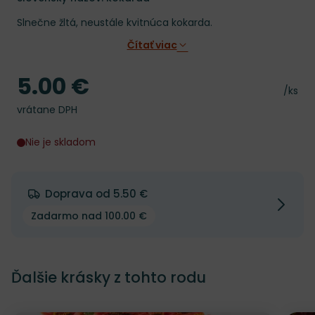
Slnečne žltá, neustále kvitnúca kokarda.
Čítať viac
5.00 €
Cena
Cena 
/ks
vrátane DPH
Nie je skladom
Doprava od 5.50 €
Zadarmo nad 100.00 €
Ďalšie krásky z tohto rodu