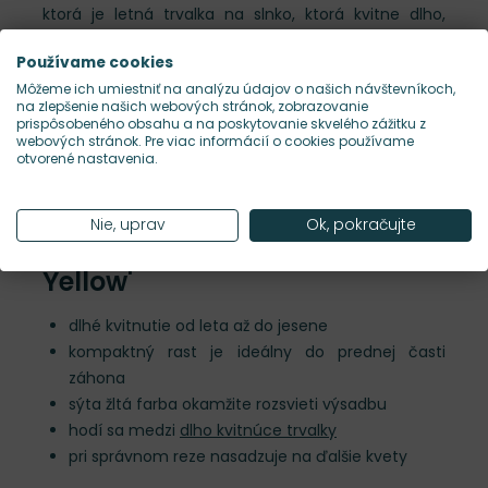
ktorá je letná trvalka na slnko, ktorá kvitne dlho,
rastie kompaktne a v záhone robí presne to, čo od
Používame cookies
spoľahlivej prednej línie čakáš – drží farbu, drží tvar a
Môžeme ich umiestniť na analýzu údajov o našich návštevníkoch,
nevyžaduje neustálu drámu. Dorastá približne do 40
na zlepšenie našich webových stránok, zobrazovanie
až 45 cm a pri priebežnom strihaní kvitne od júna až
prispôsobeného obsahu a na poskytovanie skvelého zážitku z
webových stránok. Pre viac informácií o cookies používame
do jesene. Je to rastlina pre človeka, ktorý chce mať
otvorené nastavenia.
výsadbu premyslenú, nie náhodnú.
Nie, uprav
Ok, pokračujte
Prečo si vybrať Kokarda 'Mesa
Yellow'
dlhé kvitnutie od leta až do jesene
kompaktný rast je ideálny do prednej časti
záhona
sýta žltá farba okamžite rozsvieti výsadbu
hodí sa medzi
dlho kvitnúce trvalky
pri správnom reze nasadzuje na ďalšie kvety