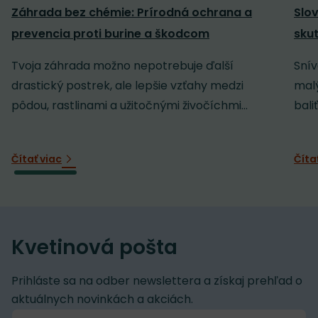
Záhrada bez chémie: Prírodná ochrana a
Slov
prevencia proti burine a škodcom
sku
Tvoja záhrada možno nepotrebuje ďalší
Snív
drastický postrek, ale lepšie vzťahy medzi
malý
pôdou, rastlinami a užitočnými živočíchmi...
baliť
Čítať viac
Číta
Kvetinová pošta
Prihláste sa na odber newslettera a získaj prehľad o
aktuálnych novinkách a akciách.