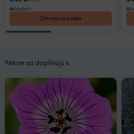
Cena
Ce
Skladom
S
Pridať do košíka
Pekne sa dopĺňajú s