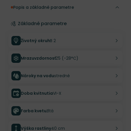
Popis a základné parametre
Základné parametre
Životný okruh
B 2
Mrazuvzdornosť
Z5 (-28°C)
Nároky na vodu
stredné
Doba kvitnutia
VI-X
Farba kvetu
žltá
Výška rastliny
40 cm