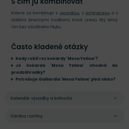
S čím ju kombinovať
Krásne sa kombinuje s
veronikou
, s
echináceou
a s
ďalšími slnečnými trvalkami, ktoré unesú žltý letný
tón bez vizuálneho hluku.
Často kladené otázky
Kedy robiť rez kokardy 'Mesa Yellow'?
Je kokarda 'Mesa Yellow' vhodná do
predzáhradky?
Potrebuje Gaillardia 'Mesa Yellow' plné slnko?
Kalendár výsadby a kvitnutia
Údržba rastliny