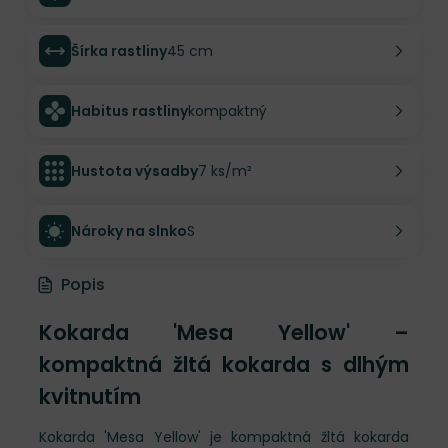
Šírka rastliny
45 cm
Habitus rastliny
kompaktný
Hustota výsadby
7 ks/m²
Nároky na slnko
S
Popis
Kokarda 'Mesa Yellow' –
kompaktná žltá kokarda s dlhým
kvitnutím
Kokarda 'Mesa Yellow' je kompaktná žltá kokarda