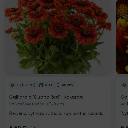
Odober do zoznamu želaní
Od
Mrazuvzdornosť
Doba kvitnutia
Výška rastliny
Z5 (-28°C)
V-IX
40 cm
Gaillardia 'Guapa Red' - kokarda
Gai
Veľkosť kvetináča: K9x9 cm
Veľ
Červená, vytrvalo kvitnúca kompaktná kokarda.
"Vy
5.50 €
5.
s DPH