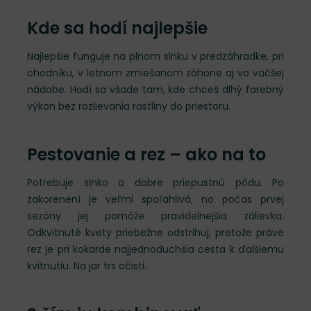
Kde sa hodí najlepšie
Najlepšie funguje na plnom slnku v predzáhradke, pri
chodníku, v letnom zmiešanom záhone aj vo väčšej
nádobe. Hodí sa všade tam, kde chceš dlhý farebný
výkon bez rozlievania rastliny do priestoru.
Pestovanie a rez – ako na to
Potrebuje slnko a dobre priepustnú pôdu. Po
zakorenení je veľmi spoľahlivá, no počas prvej
sezóny jej pomôže pravidelnejšia zálievka.
Odkvitnuté kvety priebežne odstrihuj, pretože práve
rez je pri kokarde najjednoduchšia cesta k ďalšiemu
kvitnutiu. Na jar trs očisti.