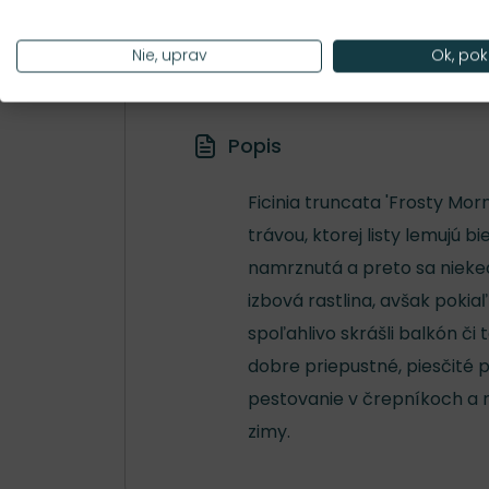
Hustota výsadby
15 ks/m²
Nie, uprav
Ok, pok
Popis
Ficinia truncata 'Frosty Mo
trávou, ktorej listy lemujú b
namrznutá a preto sa nieked
izbová rastlina, avšak poki
spoľahlivo skrášli balkón či 
dobre priepustné, piesčité 
pestovanie v črepníkoch a
zimy.