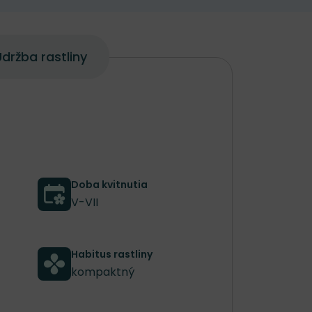
držba rastliny
Doba kvitnutia
V-VII
Habitus rastliny
kompaktný