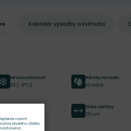
re
Kalendár výsadby a kvitnutia
Ú
Mrazuvzdornosť
Nároky na vodu
Z9 (-5°C)
stredné
Výška rastliny
Šírka rastliny
15 cm
25 cm
lepšenie našich
anie skvelého zážitku
 nastavenia.