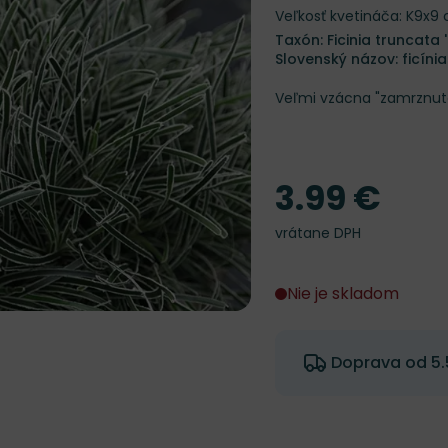
Veľkosť kvetináča: K9x9
Taxón: Ficinia truncata 
Slovenský názov: ficínia
Veľmi vzácna "zamrznutá
3.99 €
Cena
vrátane DPH
Nie je skladom
Doprava od 5.