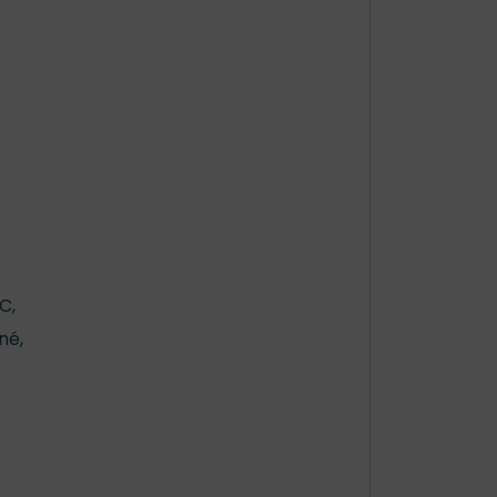
C,
né,