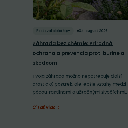
Pestovateľské tipy
04. august 2026
Záhrada bez chémie: Prírodná
ochrana a prevencia proti burine a
škodcom
Tvoja záhrada možno nepotrebuje ďalší
drastický postrek, ale lepšie vzťahy medzi
pôdou, rastlinami a užitočnými živočíchmi...
Čítať viac