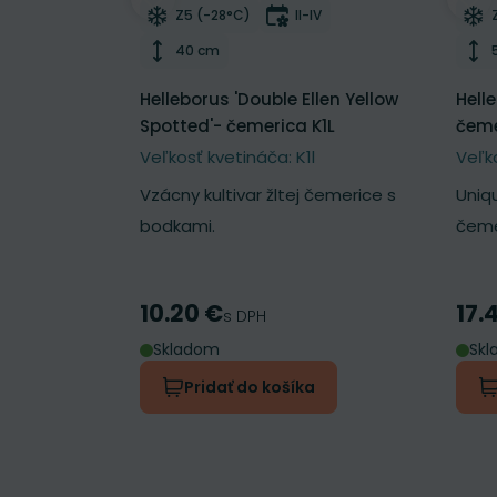
Odober do zoznamu želaní
Odo
Mrazuvzdornosť
Doba kvitnutia
Z5 (-28°C)
II-IV
Výška rastliny
40 cm
Helleborus 'Double Ellen Yellow
Hell
Spotted'- čemerica K1L
čeme
Veľkosť kvetináča: K1l
Veľk
Vzácny kultivar žltej čemerice s
Uniq
bodkami.
čeme
10.20 €
17.
Cena
Cen
s DPH
Skladom
Sk
Pridať do košíka