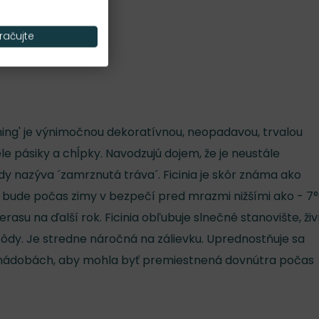
Nároky na slnko
S, P
račujte
rning' je výnimočnou dekoratívnou, neopadavou, trvalou
iele pásiky a chĺpky. Navodzujú dojem, že je neustále
y nazýva ´zamrznutá tráva´. Ficinia je skôr známa ako
aľ bude počas zimy v bezpečí pred mrazmi nižšími ako - 7°
terasu na ďalší rok. Ficinia obľubuje slnečné stanovište, živ
pôdy. Je stredne náročná na zálievku. Uprednostňuje sa
 nádobách, aby mohla byť premiestnená dovnútra počas