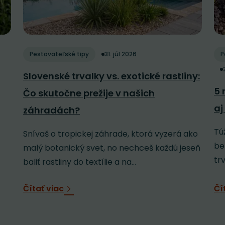
Pestovateľské tipy
31. júl 2026
P
Slovenské trvalky vs. exotické rastliny:
5 
Čo skutočne prežije v našich
aj
záhradách?
Tú
Snívaš o tropickej záhrade, ktorá vyzerá ako
be
malý botanický svet, no nechceš každú jeseň
tr
baliť rastliny do textílie a na...
Čítať viac
Čí