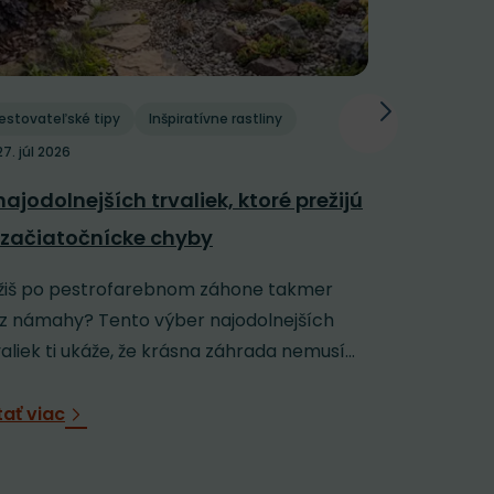
estovateľské tipy
Inšpiratívne rastliny
Pestovateľs
27. júl 2026
Polievani
najodolnejších trvaliek, ktoré prežijú
závlaha: 
 začiatočnícke chyby
horúčavy
žiš po pestrofarebnom záhone takmer
Keď sa záh
z námahy? Tento výber najodolnejších
rozpálenú 
valiek ti ukáže, že krásna záhrada nemusí...
jej veľmi n
tať viac
Čítať viac