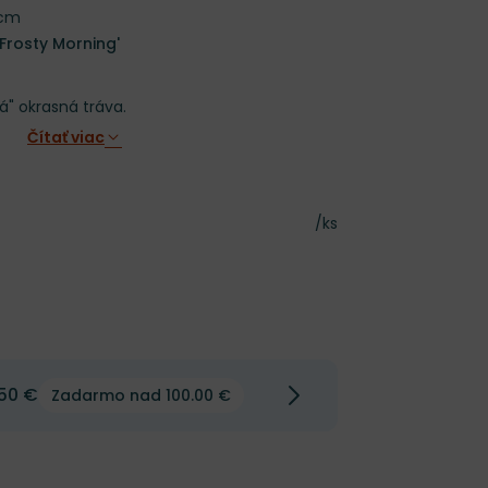
 cm
'Frosty Morning'
" okrasná tráva.
Čítať viac
Cena za kus
/ks
50 €
Zadarmo nad 100.00 €