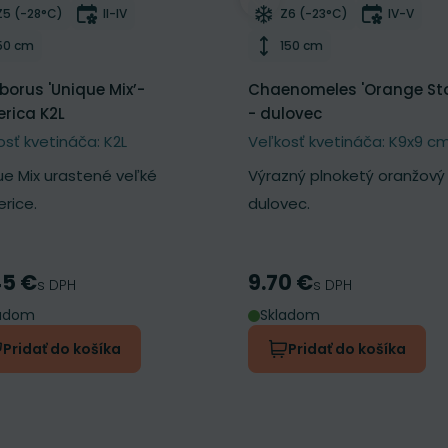
ber do zoznamu želaní
Odober do zoznamu želan
Mrazuvzdornosť
Doba kvitnutia
Mrazuvzdornosť
Doba kvi
Z5 (-28°C)
II-IV
Z6 (-23°C)
IV-V
Výška rastliny
Výška rastliny
50 cm
150 cm
eborus 'Unique Mix’-
Chaenomeles 'Orange St
rica K2L
- dulovec
osť kvetináča: K2L
Veľkosť kvetináča: K9x9 c
ue Mix urastené veľké
Výrazný plnoketý oranžový
rice.
dulovec.
45 €
9.70 €
a
Cena
s DPH
s DPH
ladom
Skladom
Pridať do košíka
Pridať do košíka