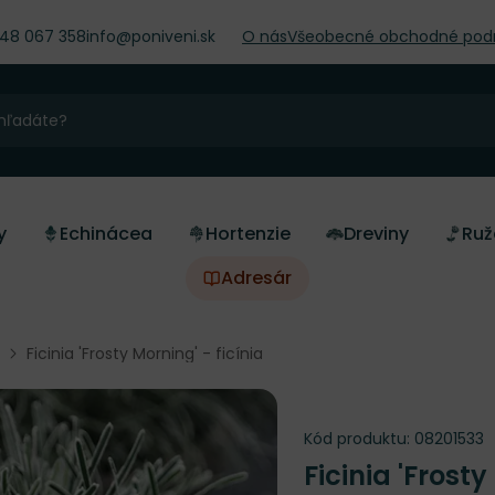
948 067 358
info@poniveni.sk
O nás
Všeobecné obchodné pod
y
Echinácea
Hortenzie
Dreviny
Ruž
Adresár
Ficinia 'Frosty Morning' - ficínia
Kód produktu:
08201533
Ficinia 'Frost