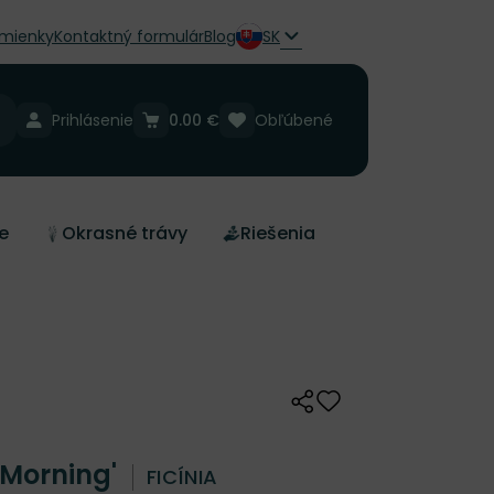
mienky
Kontaktný formulár
Blog
SK
Prihlásenie
0.00 €
Obľúbené
e
Okrasné trávy
Riešenia
Zdieľať
Odober do zoznamu 
y Morning'
FICÍNIA