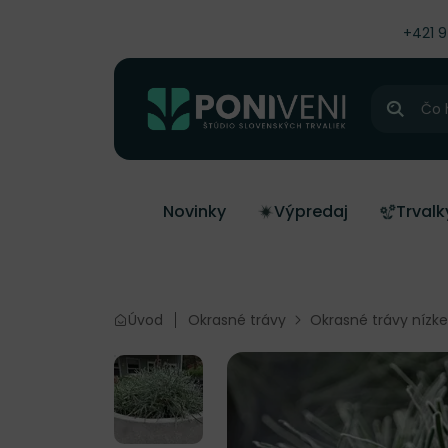
čiť na obsah
+421 
Hľadať
Novinky
Výpredaj
Trvalk
Úvod
Okrasné trávy
Okrasné trávy nízke