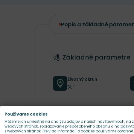
Popis a základné paramet
Popis a základné parametre
Základné parametre
Životný okruh
St 1
Farba kvetu
Používame cookies
hnedá
Môžeme ich umiestniť na analýzu údajov o našich návštevníkoch, na z
webových stránok, zobrazovanie prispôsobeného obsahu a na poskytov
z webových stránok. Pre viac informácií o cookies používame otvorené