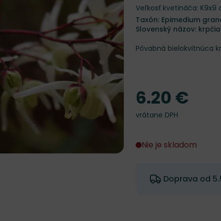
Veľkosť kvetináča: K9x9
Taxón: Epimedium grand
Slovenský názov: krpči
Pôvabná bielokvitnúca kr
6.20 €
Cena
vrátane DPH
Nie je skladom
Doprava od 5.