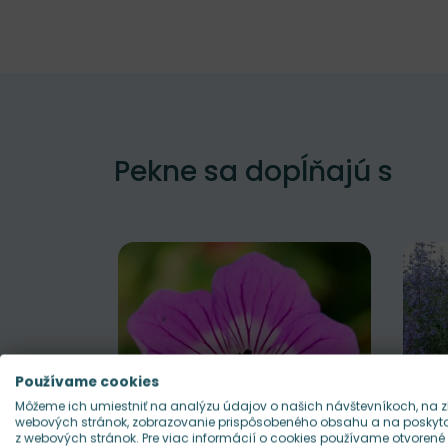
Pekne sa dopĺňajú s
Používame cookies
Môžeme ich umiestniť na analýzu údajov o našich návštevníkoch, na z
webových stránok, zobrazovanie prispôsobeného obsahu a na poskytov
z webových stránok. Pre viac informácií o cookies používame otvorené