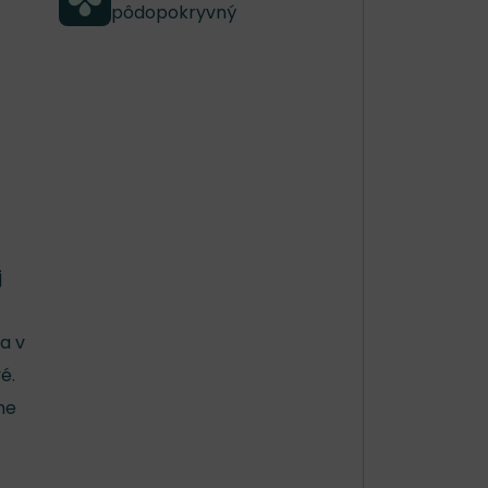
pôdopokryvný
j
a v
é.
ne