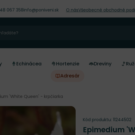
948 067 358
info@poniveni.sk
O nás
Všeobecné obchodné pod
y
Echinácea
Hortenzie
Dreviny
Ruž
Adresár
ium 'White Queen' - krpčiarka
Kód produktu:
11244502
Epimedium 'W