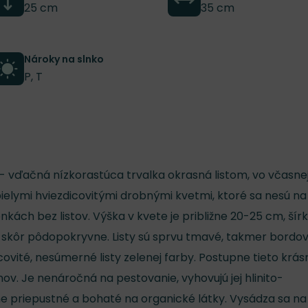
25 cm
35 cm
Nároky na slnko
P, T
- vďačná nízkorastúca trvalka okrasná listom, vo včasne
 bielymi hviezdicovitými drobnými kvetmi, ktoré sa nesú na
nkách bez listov. Výška v kvete je približne 20-25 cm, šírk
 skôr pôdopokryvne. Listy sú sprvu tmavé, takmer bordov
ovité, nesúmerné listy zelenej farby. Postupne tieto krás
nov. Je nenáročná na pestovanie, vyhovujú jej hlinito-
e priepustné a bohaté na organické látky. Vysádza sa na