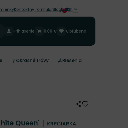
mienky
Kontaktný formulár
Blog
SK
Prihlásenie
0.00 €
Obľúbené
e
Okrasné trávy
Riešenia
Zdieľať
Odober do zoznamu 
hite Queen'
KRPČIARKA