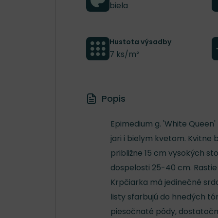
biela
Hustota výsadby
7 ks/m²
Popis
Epimedium g. 'White Queen' 
jari i bielym kvetom. Kvitne
približne 15 cm vysokých sto
dospelosti 25-40 cm. Rastie
Krpčiarka má jedinečné srdc
listy sfarbujú do hnedých tó
piesočnaté pôdy, dostatočn