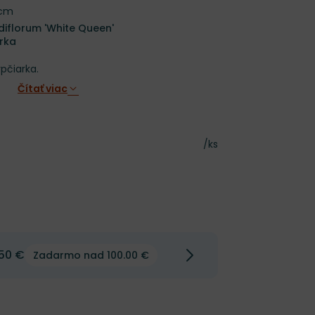
 cm
iflorum 'White Queen'
arka
pčiarka.
Čítať viac
Cena za kus
/ks
50 €
Zadarmo nad 100.00 €