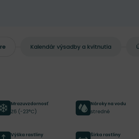
re
Kalendár výsadby a kvitnutia
Ú
Mrazuvzdornosť
Nároky na vodu
Z6 (-23°C)
stredné
Výška rastliny
Šírka rastliny