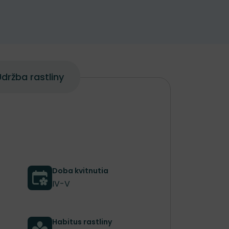
držba rastliny
Doba kvitnutia
IV-V
Habitus rastliny