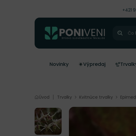
čiť na obsah
+421 
Hľadať
Novinky
Výpredaj
Trvalk
Úvod
Trvalky
Kvitnúce trvalky
Epimed