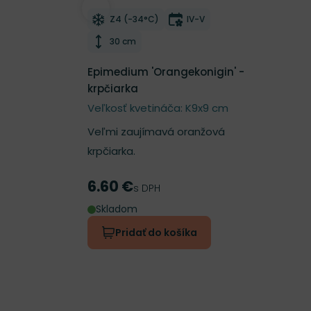
Odober do zoznamu želaní
Mrazuvzdornosť
Doba kvitnutia
Z4 (-34°C)
IV-V
Výška rastliny
30 cm
Epimedium 'Orangekonigin' -
krpčiarka
Veľkosť kvetináča: K9x9 cm
Veľmi zaujímavá oranžová
krpčiarka.
6.60 €
Cena
s DPH
Skladom
Pridať do košíka