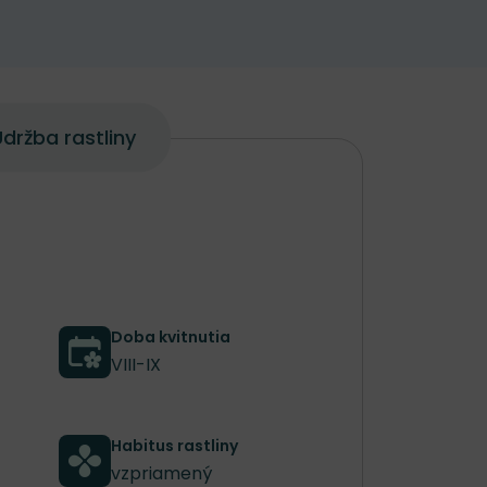
držba rastliny
Doba kvitnutia
VIII-IX
Habitus rastliny
vzpriamený