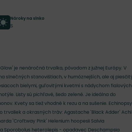
Nároky na slnko
S
 Glow' je nenáročná trvalka, pôvodom z južnej Európy. V
a slnečných stanovištiach, v humóznejších, ale aj piesči
siacoch bielymi, guľovitými kvetmi s nádychom fialových
otýle. Listy sú pichľavé, šedo zelené. Je ideálna do
nov. Kvety sa tiež vhodné k rezu a na sušenie. Echinopsy
o trvaliek a okrasných tráv: Agastache 'Black Adder' Achi
narda 'Croftway Pink' Helenium hoopesii Salvia
ájna Sporobolus heterolepis - opadavec Deschampsia