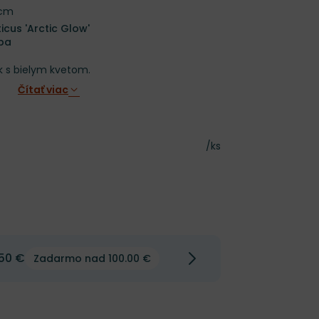
 cm
cus 'Arctic Glow'
aba
k s bielym kvetom.
Čítať viac
Cena za kus
/ks
50 €
Zadarmo nad 100.00 €