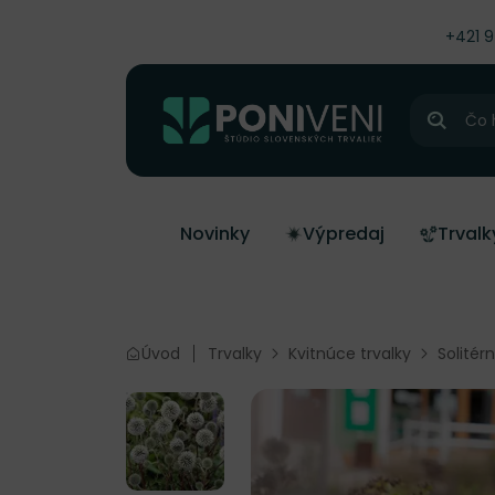
čiť na obsah
+421 
Hľadať
Novinky
Výpredaj
Trvalk
Úvod
Trvalky
Kvitnúce trvalky
Solitér