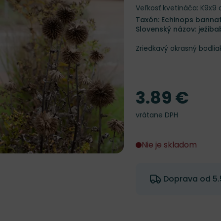
Veľkosť kvetináča: K9x9
Taxón: Echinops bannati
Slovenský názov: ježib
Zriedkavý okrasný bodlia
3.89 €
Cena
vrátane DPH
Nie je skladom
Doprava od 5.