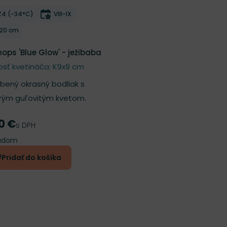
ber do zoznamu želaní
Mrazuvzdornosť
Doba kvitnutia
Z4 (-34°C)
VIII-IX
Výška rastliny
120 cm
nops 'Blue Glow' - ježibaba
osť kvetináča: K9x9 cm
bený okrasný bodliak s
ým guľovitým kvetom.
0 €
a
s DPH
ladom
Pridať do košíka