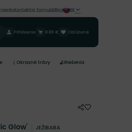
mienky
Kontaktný formulár
Blog
SK
Prihlásenie
0.00 €
Obľúbené
e
Okrasné trávy
Riešenia
Zdieľať
Odober do zoznamu 
tic Glow'
JEŽIBABA