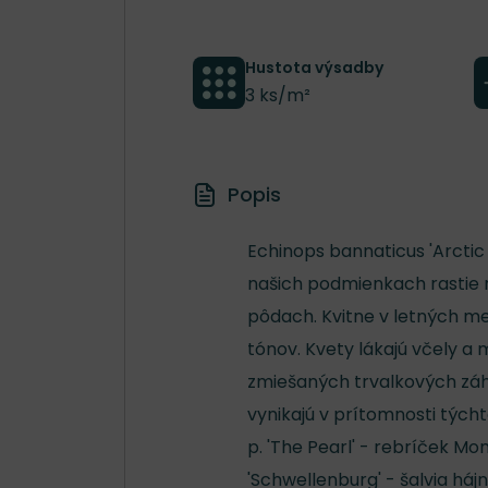
Hustota výsadby
3 ks/m²
Popis
Echinops bannaticus 'Arctic
našich podmienkach rastie n
pôdach. Kvitne v letných me
tónov. Kvety lákajú včely a m
zmiešaných trvalkových záho
vynikajú v prítomnosti týcht
p. 'The Pearl' - rebríček Mo
'Schwellenburg' - šalvia h