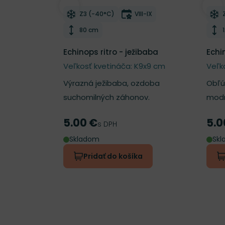
Odober do zoznamu želaní
Odo
Mrazuvzdornosť
Doba kvitnutia
Z3 (-40°C)
VIII-IX
Výška rastliny
80 cm
Echinops ritro - ježibaba
Echi
Veľkosť kvetináča: K9x9 cm
Veľk
Výrazná ježibaba, ozdoba
Obľú
suchomilných záhonov.
modr
5.00 €
5.0
Cena
Cen
s DPH
Skladom
Sk
Pridať do košíka