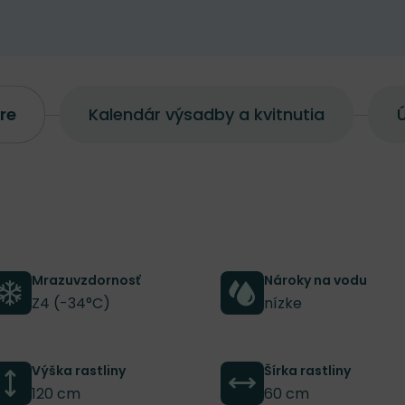
re
Kalendár výsadby a kvitnutia
Ú
Mrazuvzdornosť
Nároky na vodu
Z4 (-34°C)
nízke
Výška rastliny
Šírka rastliny
120 cm
60 cm