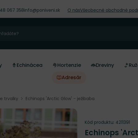
948 067 358
info@poniveni.sk
O nás
Všeobecné obchodné pod
y
Echinácea
Hortenzie
Dreviny
Ruž
Adresár
ne trvalky
Echinops 'Arctic Glow' - ježibaba
Kód produktu:
4211391
Echinops 'Arc