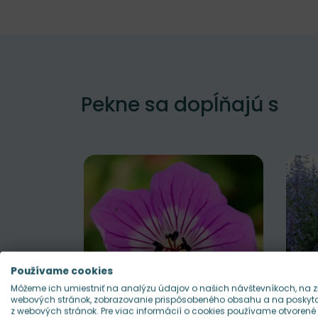
Pekne sa dopĺňajú s
Používame cookies
Môžeme ich umiestniť na analýzu údajov o našich návštevníkoch, na z
webových stránok, zobrazovanie prispôsobeného obsahu a na poskytov
z webových stránok. Pre viac informácií o cookies používame otvorené