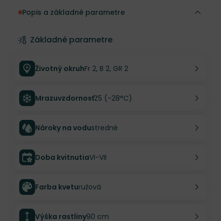
Popis a základné parametre
Základné parametre
Životný okruh
Fr 2, B 2, GR 2
Mrazuvzdornosť
Z5 (-28°C)
Nároky na vodu
stredné
Doba kvitnutia
VI-VII
Farba kvetu
ružová
Výška rastliny
90 cm