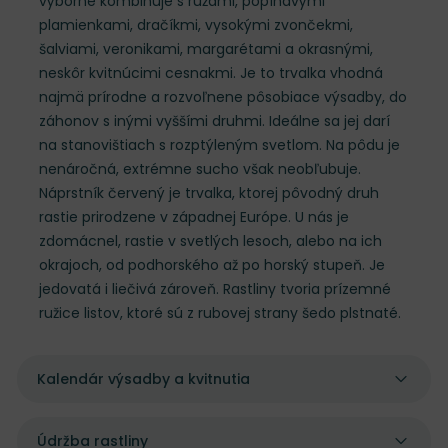
výborne kombinuje s ružami, popínavými
plamienkami, dračíkmi, vysokými zvončekmi,
šalviami, veronikami, margarétami a okrasnými,
neskôr kvitnúcimi cesnakmi. Je to trvalka vhodná
najmä prírodne a rozvoľnene pôsobiace výsadby, do
záhonov s inými vyššími druhmi. Ideálne sa jej darí
na stanovištiach s rozptýleným svetlom. Na pôdu je
nenáročná, extrémne sucho však neobľubuje.
Náprstník červený je trvalka, ktorej pôvodný druh
rastie prirodzene v západnej Európe. U nás je
zdomácnel, rastie v svetlých lesoch, alebo na ich
okrajoch, od podhorského až po horský stupeň. Je
jedovatá i liečivá zároveň. Rastliny tvoria prízemné
ružice listov, ktoré sú z rubovej strany šedo plstnaté.
Kalendár výsadby a kvitnutia
Údržba rastliny