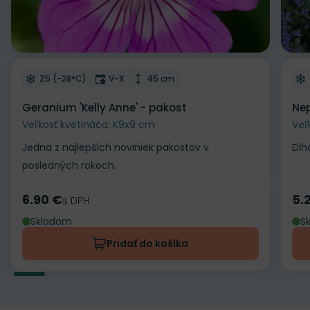
Odober do zoznamu želaní
Od
Mrazuvzdornosť
Doba kvitnutia
Výška rastliny
Z5 (-28°C)
V-X
45 cm
Geranium 'Kelly Anne' - pakost
Nep
Veľkosť kvetináča: K9x9 cm
Veľ
Jedna z najlepších noviniek pakostov v
Dlh
posledných rokoch.
6.90 €
5.
Cena
s DPH
Ce
Skladom
S
Pridať do košíka