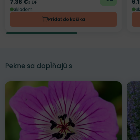
7.38 €
6.
Cena
s DPH
Ce
Skladom
S
Pridať do košíka
Pekne sa dopĺňajú s