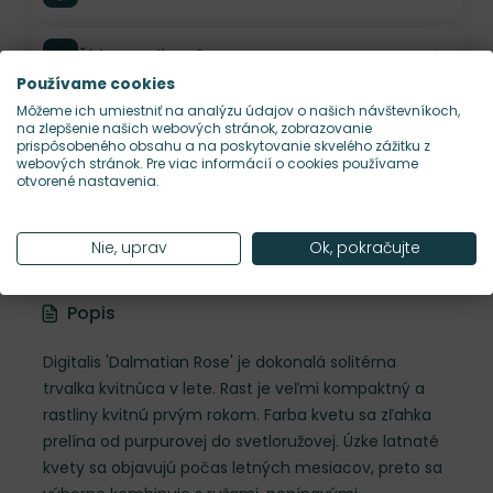
Šírka rastliny
40 cm
Používame cookies
Môžeme ich umiestniť na analýzu údajov o našich návštevníkoch,
Habitus rastliny
vzpriamený
na zlepšenie našich webových stránok, zobrazovanie
prispôsobeného obsahu a na poskytovanie skvelého zážitku z
webových stránok. Pre viac informácií o cookies používame
otvorené nastavenia.
Hustota výsadby
7 ks/m²
Nie, uprav
Ok, pokračujte
Nároky na slnko
S, P
Popis
Digitalis 'Dalmatian Rose' je dokonalá solitérna
trvalka kvitnúca v lete. Rast je veľmi kompaktný a
rastliny kvitnú prvým rokom. Farba kvetu sa zľahka
prelína od purpurovej do svetloružovej. Úzke latnaté
kvety sa objavujú počas letných mesiacov, preto sa