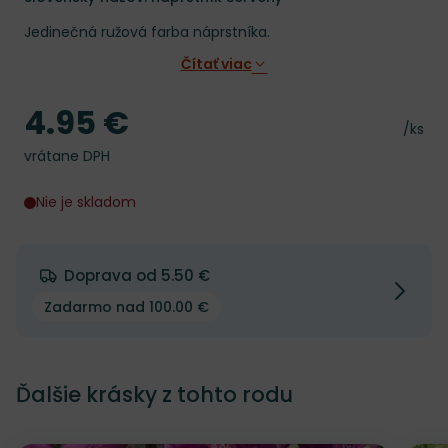
Jedinečná ružová farba náprstníka.
Čítať viac
4.95 €
Cena
Cena 
/ks
vrátane DPH
Nie je skladom
Doprava od 5.50 €
Zadarmo nad 100.00 €
Ďalšie krásky z tohto rodu