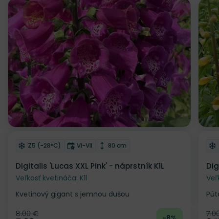
Zľava
Z
Odober do zoznamu želaní
Od
Mrazuvzdornosť
Doba kvitnutia
Výška rastliny
Z5 (-28°C)
VI-VII
80 cm
Digitalis 'Lucas XXL Pink' - náprstník K1L
Dig
Veľkosť kvetináča: K1l
Veľ
Kvetinový gigant s jemnou dušou
Pút
8.00 €
7.0
Pôvodná cena
Pô
-8%