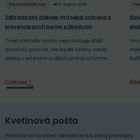
Pestovateľské tipy
04. august 2026
Pes
Záhrada bez chémie: Prírodná ochrana a
Slov
prevencia proti burine a škodcom
sku
Tvoja záhrada možno nepotrebuje ďalší
Snív
drastický postrek, ale lepšie vzťahy medzi
malý
pôdou, rastlinami a užitočnými živočíchmi...
baliť
Čítať viac
Číta
Kvetinová pošta
Prihláste sa na odber newslettera a získaj prehľad o