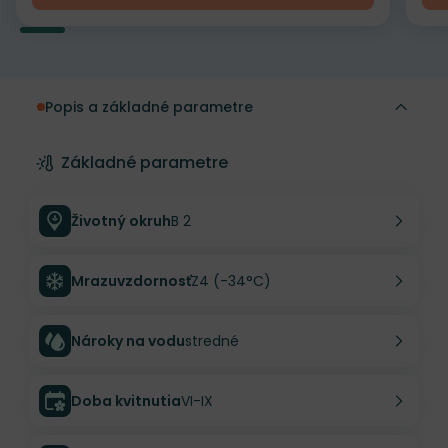
Popis a základné parametre
Základné parametre
Životný okruh
B 2
Mrazuvzdornosť
Z4 (-34°C)
Nároky na vodu
stredné
Doba kvitnutia
VI-IX