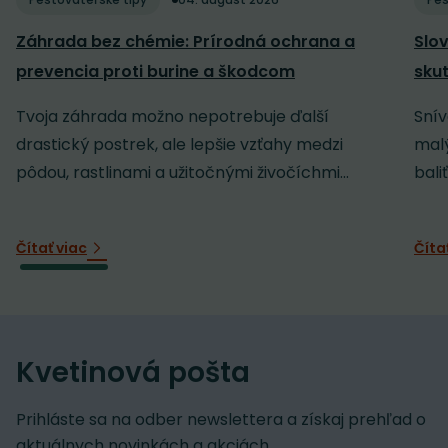
Záhrada bez chémie: Prírodná ochrana a
Slov
prevencia proti burine a škodcom
sku
Tvoja záhrada možno nepotrebuje ďalší
Snív
drastický postrek, ale lepšie vzťahy medzi
malý
pôdou, rastlinami a užitočnými živočíchmi...
baliť
Čítať viac
Číta
Kvetinová pošta
Prihláste sa na odber newslettera a získaj prehľad o
aktuálnych novinkách a akciách.