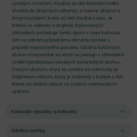
vysokým vzrastom. Používa sa ako klasická trvalka
vhodná do slnečných záhonov, s mierne vlhkými a
živnými pôdami. Kvety sú tiež vhodné k rezu. Je
krásna vo vidiecky a anglicky štylizovaných
záhradách, potrebuje tenkú oporu v čase kvitnutia,
čím sa zabráni prípadnému lámaniu stoniek v
prípade nepriaznivého počasia. Väčšina kultúrnych
druhov stračonôžok sa, ktoré sa pestujú v záhradách
vznikli hybridizáciou viacerých botanických druhov.
Častým druhom, ktorý sa uvádza za rodičovský je
Delphinium elatum, ktorý je rozšírený v Európe a Ázii.
Rastie na vlhších lúkach vo vyšších nadmorských
výškach.
Kalendár výsadby a kvitnutia
Údržba rastliny