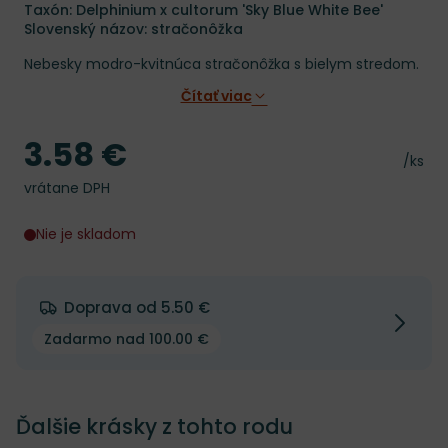
Taxón: Delphinium x cultorum 'Sky Blue White Bee'
Slovenský názov: stračonôžka
Nebesky modro-kvitnúca stračonôžka s bielym stredom.
Čítať viac
3.58 €
Cena
Cena 
/ks
vrátane DPH
Nie je skladom
Doprava od 5.50 €
Zadarmo nad 100.00 €
Ďalšie krásky z tohto rodu