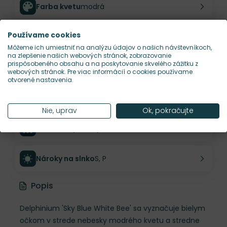
Farba kvetu
modrá
Používame cookies
Výška rastliny
90 cm
Môžeme ich umiestniť na analýzu údajov o našich návštevníkoch,
na zlepšenie našich webových stránok, zobrazovanie
prispôsobeného obsahu a na poskytovanie skvelého zážitku z
Šírka rastliny
80 cm
webových stránok. Pre viac informácií o cookies používame
otvorené nastavenia.
Habitus rastliny
vzpriamený
Nie, uprav
Ok, pokračujte
Hustota výsadby
2 ks/m²
Nároky na slnko
S, P
Popis
Delphinium 'Sky Blue White Bee' sa vyznačuje bielym
očkom v strede nebesky modrého kvetu a stredne