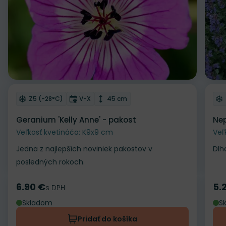
Odober do zoznamu želaní
Od
Mrazuvzdornosť
Doba kvitnutia
Výška rastliny
Z5 (-28°C)
V-X
45 cm
Geranium 'Kelly Anne' - pakost
Nep
Veľkosť kvetináča: K9x9 cm
Veľ
Jedna z najlepších noviniek pakostov v
Dlh
posledných rokoch.
6.90 €
5.
Cena
s DPH
Ce
Skladom
S
Pridať do košíka