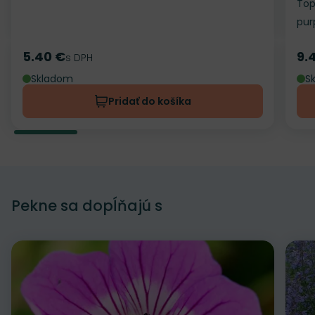
Top
pur
5.40 €
9.
Cena
s DPH
Ce
Skladom
S
Pridať do košíka
Pekne sa dopĺňajú s