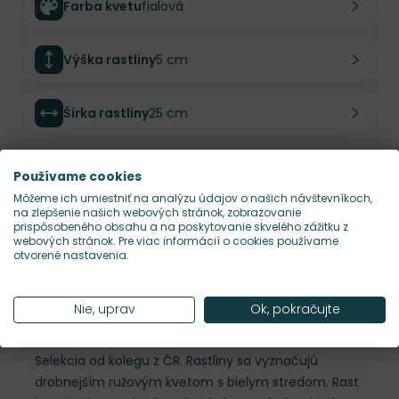
Farba kvetu
fialová
Výška rastliny
5 cm
Šírka rastliny
25 cm
Habitus rastliny
vankúšovitý
Používame cookies
Môžeme ich umiestniť na analýzu údajov o našich návštevníkoch,
na zlepšenie našich webových stránok, zobrazovanie
Hustota výsadby
15 ks/m²
prispôsobeného obsahu a na poskytovanie skvelého zážitku z
webových stránok. Pre viac informácií o cookies používame
otvorené nastavenia.
Nároky na slnko
S
Nie, uprav
Ok, pokračujte
Popis
Selekcia od kolegu z ČR. Rastliny sa vyznačujú
drobnejším ružovým kvetom s bielym stredom. Rast