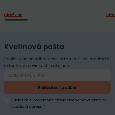
Čítať viac
Číta
Kvetinová pošta
Prihláste sa na odber newslettera a získaj prehľad o
aktuálnych novinkách a akciách.
Prihlásiť sa na odber
Súhlasím s posielaním pravidelného newslettra na
uvedenú adresu.
*