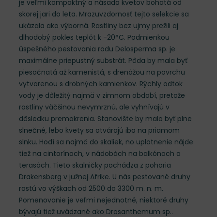
je veľmi kompaktný a násada kvetov bohatá od
skorej jari do leta. Mrazuvzdornosť tejto selekcie sa
ukázala ako výborná. Rastliny bez ujmy prežili aj
dlhodobý pokles teplôt k -20°C. Podmienkou
úspešného pestovania rodu Delosperma sp. je
maximálne priepustný substrát. Pôda by mala byť
piesočnatá až kamenistá, s drenážou na povrchu
vytvorenou s drobných kamienkov. Rýchly odtok
vody je dôležitý najmä v zimnom období, pretože
rastliny väčšinou nevymrznú, ale vyhnívajú v
dôsledku premokrenia. Stanovište by malo byť plne
slnečné, lebo kvety sa otvárajú iba na priamom
slnku. Hodí sa najmä do skaliek, no uplatnenie nájde
tiež na cintorínoch, v nádobách na balkónoch a
terasách. Tieto skalničky pochádza z pohoria
Drakensberg v južnej Afrike. U nás pestované druhy
rastú vo výškach od 2500 do 3300 m. n. m.
Pomenovanie je veľmi nejednotné, niektoré druhy
bývajú tiež uvádzané ako Drosanthemum sp..