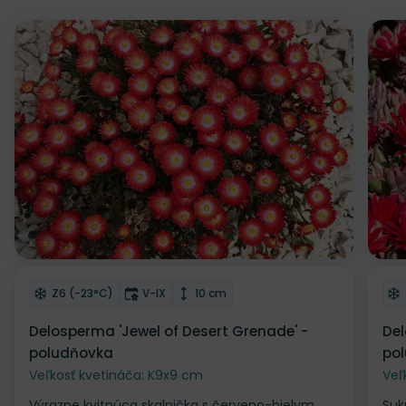
Odober do zoznamu želaní
Od
Mrazuvzdornosť
Doba kvitnutia
Výška rastliny
Z6 (-23°C)
V-IX
10 cm
Delosperma 'Jewel of Desert Grenade' -
Del
poludňovka
po
Veľkosť kvetináča: K9x9 cm
Veľ
Výrazne kvitnúca skalnička s červeno-bielym
Suk