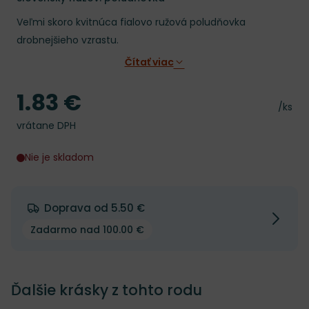
Veľmi skoro kvitnúca fialovo ružová poludňovka
drobnejšieho vzrastu.
Čítať viac
1.83 €
Cena
Cena 
/ks
vrátane DPH
Nie je skladom
Doprava od 5.50 €
Zadarmo nad 100.00 €
Ďalšie krásky z tohto rodu