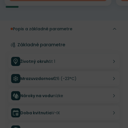
Popis a základné parametre
Základné parametre
Životný okruh
St 1
Mrazuvzdornosť
Z6 (-23°C)
Nároky na vodu
nízke
Doba kvitnutia
V-IX