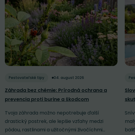
Pestovateľské tipy
04. august 2026
Pes
Záhrada bez chémie: Prírodná ochrana a
Slov
prevencia proti burine a škodcom
sku
Tvoja záhrada možno nepotrebuje ďalší
Snív
drastický postrek, ale lepšie vzťahy medzi
malý
pôdou, rastlinami a užitočnými živočíchmi...
baliť