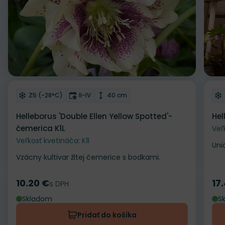
Odober do zoznamu želaní
Od
Mrazuvzdornosť
Doba kvitnutia
Výška rastliny
Z5 (-28°C)
II-IV
40 cm
Helleborus 'Double Ellen Yellow Spotted'-
Hel
čemerica K1L
Veľ
Veľkosť kvetináča: K1l
Uni
Vzácny kultivar žltej čemerice s bodkami.
10.20 €
17
Cena
s DPH
Ce
Skladom
S
Pridať do košíka