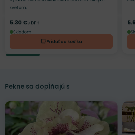
kvetom.
5.30 €
5.
Cena
s DPH
Ce
Skladom
S
Pridať do košíka
Pekne sa dopĺňajú s