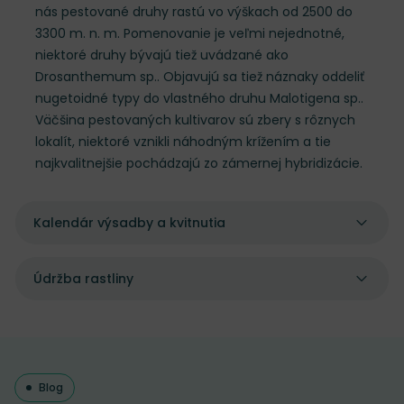
nás pestované druhy rastú vo výškach od 2500 do
3300 m. n. m. Pomenovanie je veľmi nejednotné,
niektoré druhy bývajú tiež uvádzané ako
Drosanthemum sp.. Objavujú sa tiež náznaky oddeliť
nugetoidné typy do vlastného druhu Malotigena sp..
Väčšina pestovaných kultivarov sú zbery s rôznych
lokalít, niektoré vznikli náhodným krížením a tie
najkvalitnejšie pochádzajú zo zámernej hybridizácie.
Kalendár výsadby a kvitnutia
Údržba rastliny
Blog