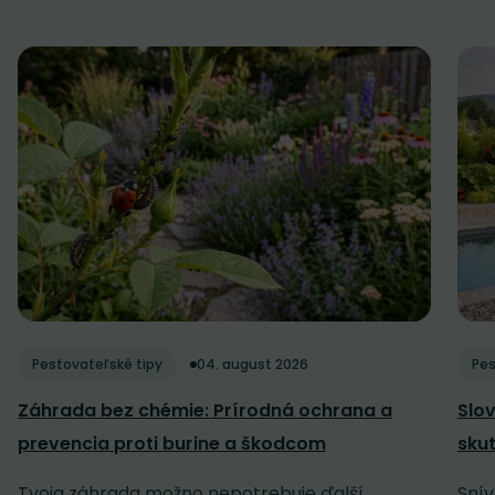
Pestovateľské tipy
04. august 2026
Pes
Záhrada bez chémie: Prírodná ochrana a
Slov
prevencia proti burine a škodcom
sku
Tvoja záhrada možno nepotrebuje ďalší
Snív