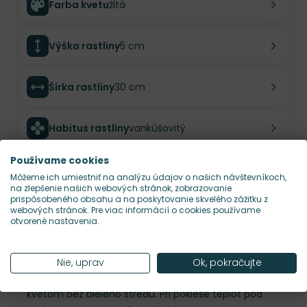
Farba kvetu
žltá
Výška rastliny
5 cm
Šírka rastliny
30 cm
Habitus rastliny
vankúšovitý
Používame cookies
Hustota výsadby
12 ks/m²
Môžeme ich umiestniť na analýzu údajov o našich návštevníkoch,
na zlepšenie našich webových stránok, zobrazovanie
prispôsobeného obsahu a na poskytovanie skvelého zážitku z
Nároky na slnko
S
webových stránok. Pre viac informácií o cookies používame
otvorené nastavenia.
Popis
Nie, uprav
Ok, pokračujte
Táto Delosperma sa vyznačuje obrovským žltým
kvetom bez bieleho stredu. Pri poklese teplôt pod