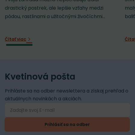
drastický postrek, ale lepšie vzťahy medzi
malý
pôdou, rastlinami a užitočnými živočíchmi...
baliť
Čítať viac
Číta
Kvetinová pošta
Prihláste sa na odber newslettera a získaj prehľad o
aktuálnych novinkách a akciách.
Prihlásiť sa na odber