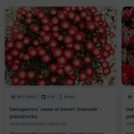
Odober do zoznamu želaní
Od
Mrazuvzdornosť
Doba kvitnutia
Výška rastliny
Z6 (-23°C)
V-IX
10 cm
Delosperma 'Jewel of Desert Grenade' -
Del
poludňovka
po
Veľkosť kvetináča: K9x9 cm
Veľ
Výrazne kvitnúca skalnička s červeno-bielym
Suk