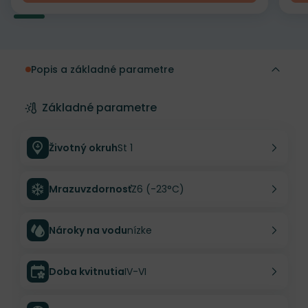
Popis a základné parametre
Základné parametre
Životný okruh
St 1
Mrazuvzdornosť
Z6 (-23°C)
Nároky na vodu
nízke
Doba kvitnutia
IV-VI