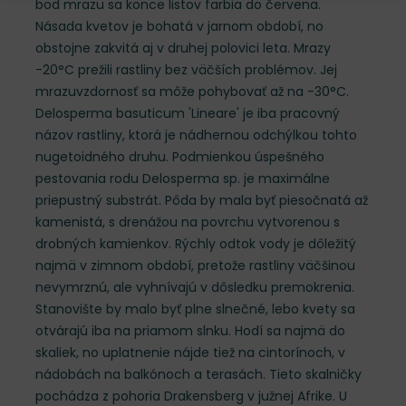
bod mrazu sa konce listov farbia do červena.
Násada kvetov je bohatá v jarnom období, no
obstojne zakvitá aj v druhej polovici leta. Mrazy
-20°C prežili rastliny bez väčších problémov. Jej
mrazuvzdornosť sa môže pohybovať až na -30°C.
Delosperma basuticum 'Lineare' je iba pracovný
názov rastliny, ktorá je nádhernou odchýlkou tohto
nugetoidného druhu. Podmienkou úspešného
pestovania rodu Delosperma sp. je maximálne
priepustný substrát. Pôda by mala byť piesočnatá až
kamenistá, s drenážou na povrchu vytvorenou s
drobných kamienkov. Rýchly odtok vody je dôležitý
najmä v zimnom období, pretože rastliny väčšinou
nevymrznú, ale vyhnívajú v dôsledku premokrenia.
Stanovište by malo byť plne slnečné, lebo kvety sa
otvárajú iba na priamom slnku. Hodí sa najmä do
skaliek, no uplatnenie nájde tiež na cintorínoch, v
nádobách na balkónoch a terasách. Tieto skalničky
pochádza z pohoria Drakensberg v južnej Afrike. U