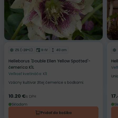
Odober do zoznamu želaní
Od
Mrazuvzdornosť
Doba kvitnutia
Výška rastliny
Z5 (-28°C)
II-IV
40 cm
Helleborus 'Double Ellen Yellow Spotted'-
Hel
čemerica K1L
Veľ
Veľkosť kvetináča: K1l
Uni
Vzácny kultivar žltej čemerice s bodkami.
10.20 €
17
Cena
s DPH
Ce
Skladom
S
Pridať do košíka