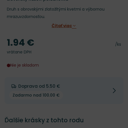
Druh s obrovskými zlatožltými kvetmi a výbornou
mrazuvzdornosťou.
Čítať viac
1.94 €
Cena
Cena 
/ks
vrátane DPH
Nie je skladom
Doprava od 5.50 €
Zadarmo nad 100.00 €
Ďalšie krásky z tohto rodu