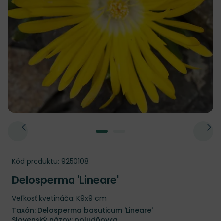
Kód produktu:
9250108
Delosperma 'Lineare'
Veľkosť kvetináča: K9x9 cm
Taxón: Delosperma basuticum 'Lineare'
Slovenský názov: poludňovka