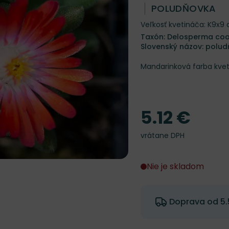
POLUDŇOVKA
Veľkosť kvetináča: K9x9
Taxón: Delosperma coop
Slovenský názov: polu
Mandarinková farba kve
5.12 €
Cena
vrátane DPH
Nie je skladom
Doprava od 5.