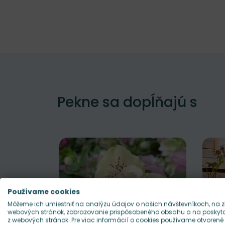
Pekne sa dopĺňajú s
Používame cookies
Môžeme ich umiestniť na analýzu údajov o našich návštevníkoch, na z
webových stránok, zobrazovanie prispôsobeného obsahu a na poskytov
z webových stránok. Pre viac informácií o cookies používame otvorené