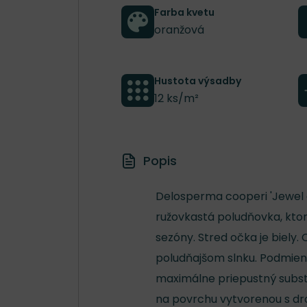
Farba kvetu
oranžová
Hustota výsadby
12 ks/m²
Popis
Delosperma cooperi 'Jewel 
ružovkastá poludňovka, ktor
sezóny. Stred očka je biely. 
poludňajšom slnku. Podmien
maximálne priepustný subst
na povrchu vytvorenou s dr