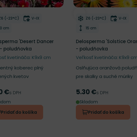
ber do zoznamu želaní
Odober do zoznamu želan
Mrazuvzdornosť
Doba kvitnutia
Mrazuvzdornosť
Doba kvi
Z6 (-23°C)
V-IX
Z6 (-23°C)
V-IX
Výška rastliny
Výška rastliny
10 cm
15 cm
sperma 'Desert Dancer
Delosperma 'Solstice Ora
 - poludňovka
- poludňovka
osť kvetináča: K9x9 cm
Veľkosť kvetináča: K9x9 c
lentný koberec plný
Oslňujúca oranžová polud
ených kvetov
pre skalky a suché múriky
0 €
5.30 €
a
Cena
s DPH
s DPH
ladom
Skladom
Pridať do košíka
Pridať do košíka