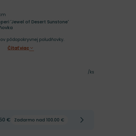
 cm
eri 'Jewel of Desert Sunstone'
dňovka
tov pôdopokryvnej poludňovky.
Čítať viac
Cena za kus
/ks
50 €
Zadarmo nad 100.00 €