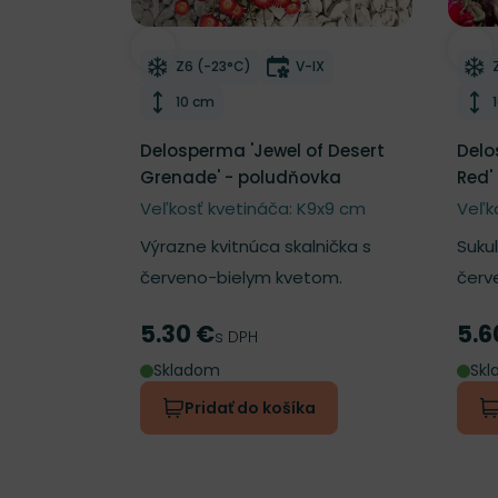
Odober do zoznamu želaní
Odo
Mrazuvzdornosť
Doba kvitnutia
Z6 (-23°C)
V-IX
Výška rastliny
10 cm
Delosperma 'Jewel of Desert
Delo
Grenade' - poludňovka
Red'
Veľkosť kvetináča: K9x9 cm
Veľk
Výrazne kvitnúca skalnička s
Suku
červeno-bielym kvetom.
červ
5.30 €
5.6
Cena
Cen
s DPH
Skladom
Sk
Pridať do košíka