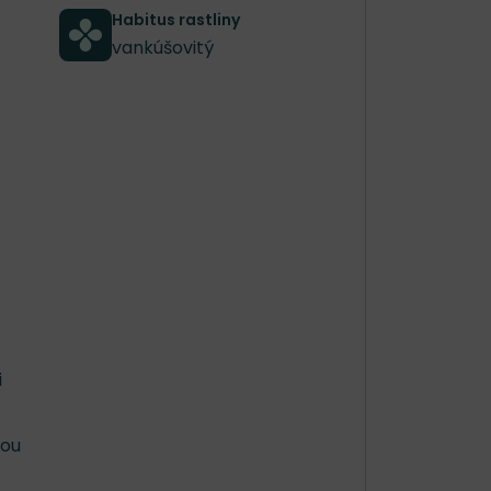
Habitus rastliny
vankúšovitý
i
žou