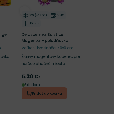
í
Odober do zoznamu želaní
tnutia
Mrazuvzdornosť
Doba kvitnutia
Z6 (-23°C)
V-IX
Výška rastliny
15 cm
nge'
Delosperma 'Solstice
Magenta' - poludňovka
m
Veľkosť kvetináča: K9x9 cm
ňovka
Žiarivý magentový koberec pre
horúce slnečné miesta
5.30 €
Cena
s DPH
Skladom
Pridať do košíka