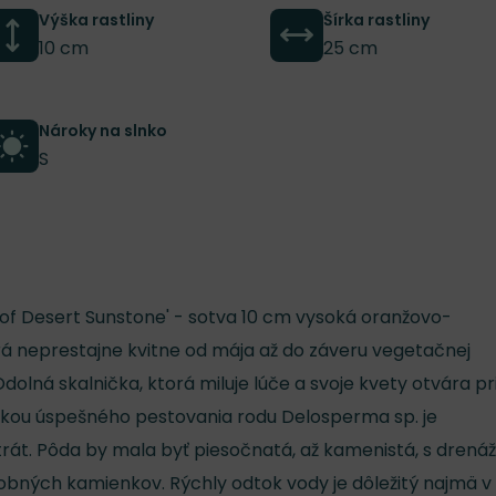
Výška rastliny
Šírka rastliny
10 cm
25 cm
Nároky na slnko
S
of Desert Sunstone' - sotva 10 cm vysoká oranžovo-
á neprestajne kvitne od mája až do záveru vegetačnej
Odolná skalnička, ktorá miluje lúče a svoje kvety otvára pr
kou úspešného pestovania rodu Delosperma sp. je
rát. Pôda by mala byť piesočnatá, až kamenistá, s drená
obných kamienkov. Rýchly odtok vody je dôležitý najmä v