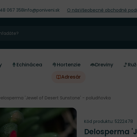
948 067 358
info@poniveni.sk
O nás
Všeobecné obchodné pod
y
Echinácea
Hortenzie
Dreviny
Ruž
Adresár
elosperma 'Jewel of Desert Sunstone' - poludňovka
Kód produktu:
5222478
Delosperma 'J