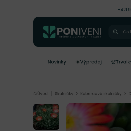
čiť na obsah
+421 
Hľadať
Novinky
Výpredaj
Trvalk
Úvod
Skalničky
Kobercové skalničky
D