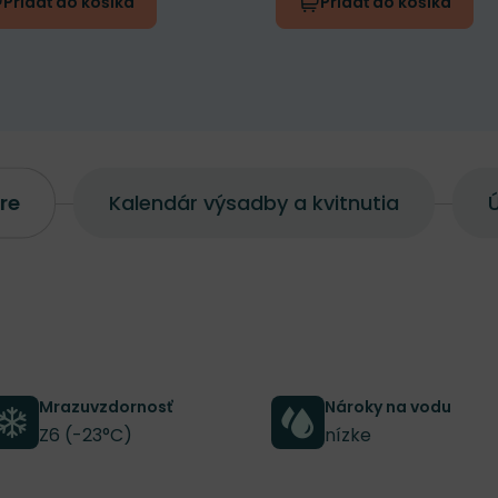
Pridať do košíka
Pridať do košíka
re
Kalendár výsadby a kvitnutia
Ú
Mrazuvzdornosť
Nároky na vodu
Z6 (-23°C)
nízke