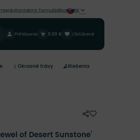
mienky
Kontaktný formulár
Blog
SK
Prihlásenie
0.00 €
Obľúbené
e
Okrasné trávy
Riešenia
Zdieľať
Odober do zoznamu 
ewel of Desert Sunstone'