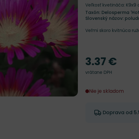
Veľkosť kvetináča: K9x9
Taxón: Delosperma 'Hot 
Slovenský názov: polu
Veľmi skoro kvitnúca ru
3.37 €
Cena
vrátane DPH
Nie je skladom
Doprava od 5.