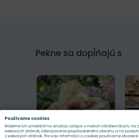
Pekne sa dopĺňajú s
Používame cookies
Môžeme ich umiestniť na analýzu údajov o našich návštevníkoch, na z
webových stránok, zobrazovanie prispôsobeného obsahu a na poskytov
z webových stránok. Pre viac informácií o cookies používame otvorené