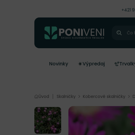
čiť na obsah
+421 
Hľadať
Novinky
Výpredaj
Trvalk
Úvod
Skalničky
Kobercové skalničky
D