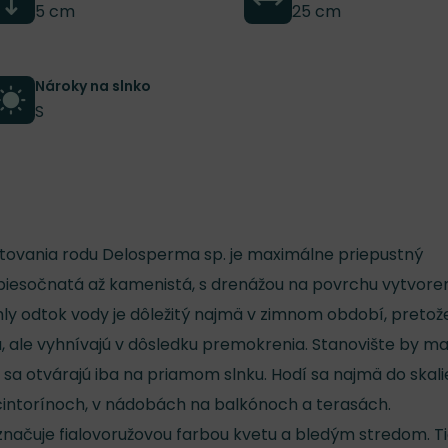
5 cm
25 cm
Nároky na slnko
S
ovania rodu Delosperma sp. je maximálne priepustný
 piesočnatá až kamenistá, s drenážou na povrchu vytvore
ly odtok vody je dôležitý najmä v zimnom období, pretož
, ale vyhnívajú v dôsledku premokrenia. Stanovište by ma
 sa otvárajú iba na priamom slnku. Hodí sa najmä do skali
 cintorínoch, v nádobách na balkónoch a terasách.
značuje fialovoružovou farbou kvetu a bledým stredom. T