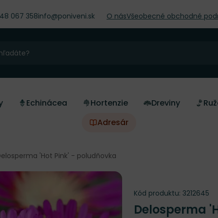
948 067 358
info@poniveni.sk
O nás
Všeobecné obchodné pod
y
Echinácea
Hortenzie
Dreviny
Ruž
Adresár
elosperma 'Hot Pink' - poludňovka
Kód produktu:
3212645
Delosperma 'H