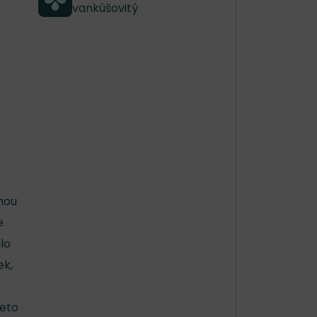
vankúšovitý
nou
e
lo
ek,
ieto