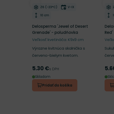
Odober do zoznamu želaní
Odo
Mrazuvzdornosť
Doba kvitnutia
Z6 (-23°C)
V-IX
Výška rastliny
10 cm
Delosperma 'Jewel of Desert
Delo
Grenade' - poludňovka
Red'
Veľkosť kvetináča: K9x9 cm
Veľk
Výrazne kvitnúca skalnička s
Suku
červeno-bielym kvetom.
červ
5.30 €
5.6
Cena
Cen
s DPH
Skladom
Sk
Pridať do košíka