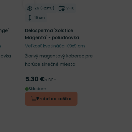
í
Odober do zoznamu želaní
tnutia
Mrazuvzdornosť
Doba kvitnutia
Z6 (-23°C)
V-IX
Výška rastliny
15 cm
nge'
Delosperma 'Solstice
Magenta' - poludňovka
m
Veľkosť kvetináča: K9x9 cm
ňovka
Žiarivý magentový koberec pre
horúce slnečné miesta
5.30 €
Cena
s DPH
Skladom
Pridať do košíka