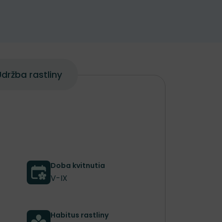
držba rastliny
Doba kvitnutia
V-IX
Habitus rastliny