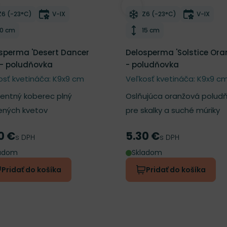
ber do zoznamu želaní
Odober do zoznamu želan
Mrazuvzdornosť
Doba kvitnutia
Mrazuvzdornosť
Doba kvi
Z6 (-23°C)
V-IX
Z6 (-23°C)
V-IX
Výška rastliny
Výška rastliny
10 cm
15 cm
sperma 'Desert Dancer
Delosperma 'Solstice Ora
 - poludňovka
- poludňovka
osť kvetináča: K9x9 cm
Veľkosť kvetináča: K9x9 c
lentný koberec plný
Oslňujúca oranžová polud
ených kvetov
pre skalky a suché múriky
0 €
5.30 €
a
Cena
s DPH
s DPH
ladom
Skladom
Pridať do košíka
Pridať do košíka