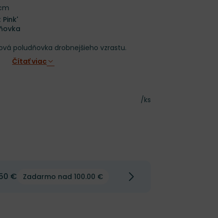
 cm
Pink'
dňovka
žová poludňovka drobnejšieho vzrastu.
Čítať viac
Cena za kus
/ks
50 €
Zadarmo nad 100.00 €