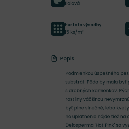
fialová
Hustota výsadby
15 ks/m²
Popis
Podmienkou úspešného pest
substrát. Pôda by mala byť
s drobných kamienkov. Rých
rastliny väčšinou nevymrznú
byť plne slnečné, lebo kvety
no uplatnenie nájde tiež na
Delosperma 'Hot Pink' sa vy