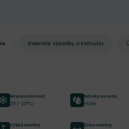
re
Kalendár výsadby a kvitnutia
Ú
Mrazuvzdornosť
Nároky na vodu
Z6 (-23°C)
nízke
Výška rastliny
Šírka rastliny