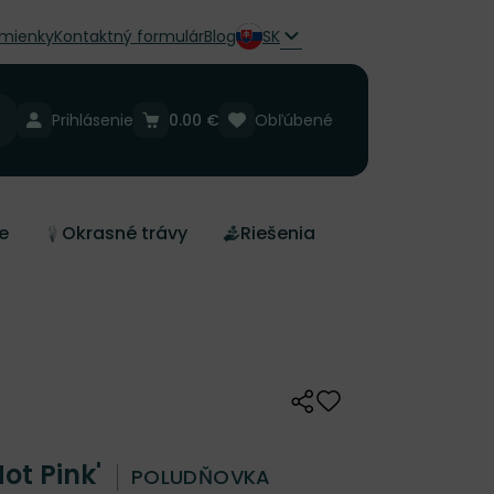
mienky
Kontaktný formulár
Blog
SK
Prihlásenie
0.00 €
Obľúbené
e
Okrasné trávy
Riešenia
Zdieľať
Odober do zoznamu 
ot Pink'
POLUDŇOVKA