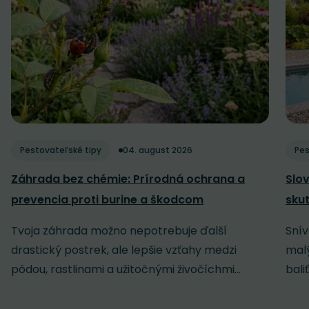
Pestovateľské tipy
04. august 2026
Pes
Záhrada bez chémie: Prírodná ochrana a
Slov
prevencia proti burine a škodcom
sku
Tvoja záhrada možno nepotrebuje ďalší
Snív
drastický postrek, ale lepšie vzťahy medzi
malý
pôdou, rastlinami a užitočnými živočíchmi...
baliť