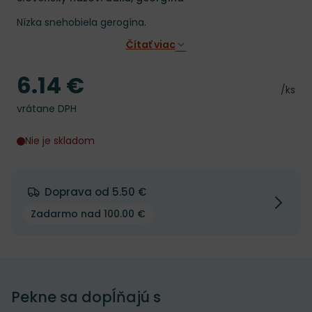
Nízka snehobiela gerogína.
Čítať viac
6.14 €
Cena
Cena 
/ks
vrátane DPH
Nie je skladom
Doprava od 5.50 €
Zadarmo nad 100.00 €
Pekne sa dopĺňajú s