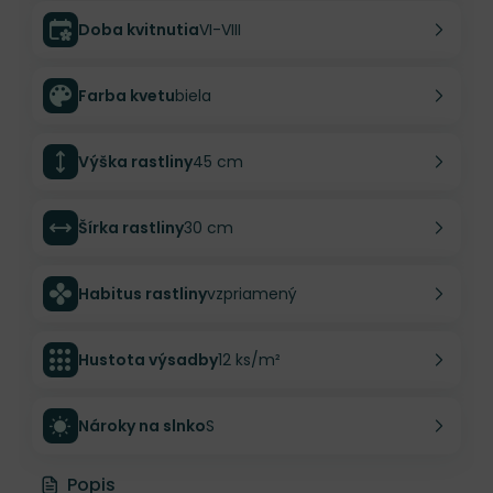
Doba kvitnutia
VI-VIII
Farba kvetu
biela
Výška rastliny
45 cm
Šírka rastliny
30 cm
Habitus rastliny
vzpriamený
Hustota výsadby
12 ks/m²
Nároky na slnko
S
Popis