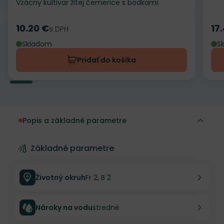
Vzácny kultivar žltej čemerice s bodkami.
10.20 €
17
Cena
s DPH
Ce
Skladom
S
Pridať do košíka
Popis a základné parametre
Základné parametre
Životný okruh
Fr 2, B 2
Nároky na vodu
stredné