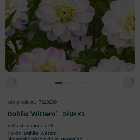
Kód produktu:
7223258
Dahlia 'Wittem'
DÁLIA K1L
Veľkosť kvetináča: K1l
Taxón: Dahlia 'Wittem'
Slovenský názov: dalia, georgína