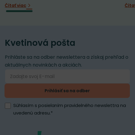
Čítať viac
Číta
Kvetinová pošta
Prihláste sa na odber newslettera a získaj prehľad o
aktuálnych novinkách a akciách.
Prihlásiť sa na odber
Súhlasím s posielaním pravidelného newslettra na
uvedenú adresu.
*