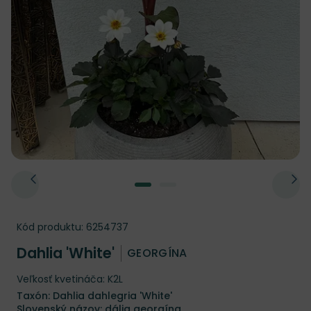
Kód produktu:
6254737
Dahlia 'White'
GEORGÍNA
Veľkosť kvetináča: K2L
Taxón: Dahlia dahlegria 'White'
Slovenský názov: dália georgína