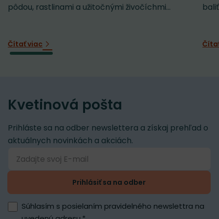
pôdou, rastlinami a užitočnými živočíchmi...
baliť
Čítať viac
Číta
Kvetinová pošta
Prihláste sa na odber newslettera a získaj prehľad o
aktuálnych novinkách a akciách.
Prihlásiť sa na odber
Súhlasím s posielaním pravidelného newslettra na
uvedenú adresu.
*