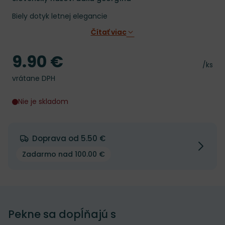
Biely dotyk letnej elegancie
Čítať viac
9.90 €
Cena
Cena 
/ks
vrátane DPH
Nie je skladom
Doprava od 5.50 €
Zadarmo nad 100.00 €
Pekne sa dopĺňajú s