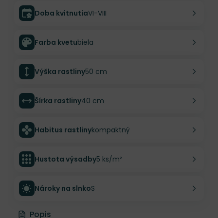
Doba kvitnutia
VI-VIII
Farba kvetu
biela
Výška rastliny
50 cm
Šírka rastliny
40 cm
Habitus rastliny
kompaktný
Hustota výsadby
5 ks/m²
Nároky na slnko
S
Popis