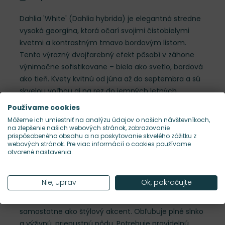
Dahlia 'White' (Dahlia hybrida) je elegantná stredne
vysoká georgína, ktorá očarí svojimi čistobielymi
kvetmi a kontrastným tmavo bordovým listom.
Tento výrazný dvojfarebný efekt pôsobí v záhone
výnimočne sofistikovane – biela ako svetlo, bordová
ako tieň. Kvety kvitnú od júna až do septembra a sú
skvelou voľbou aj na rez do jemných letných
aranžmánov. Dorastá do výšky 45–60 cm a šírky
Používame cookies
približne 25–40 cm. Jej vzpriamený, kompaktný
Môžeme ich umiestniť na analýzu údajov o našich návštevníkoch,
habitus ju predurčuje do slnečných záhonov,
na zlepšenie našich webových stránok, zobrazovanie
prispôsobeného obsahu a na poskytovanie skvelého zážitku z
menších výsadieb aj mobilných nádob. Pevné
webových stránok. Pre viac informácií o cookies používame
stonky držia kvety vzpriamene bez potreby opory.
otvorené nastavenia.
Okrem kvetov však zaujme najmä bordovými
listami, ktoré nie sú len doplnkom, ale
Nie, uprav
Ok, pokračujte
plnohodnotným dekoračným prvkom. Vynikne v
kombinácii so zelenolistými trvalkami, ale aj
samostatne ako štýlový akcent. Obľubuje plné slnko
a výživnú, priepustnú pôdu. Potrebuje pravidelnú