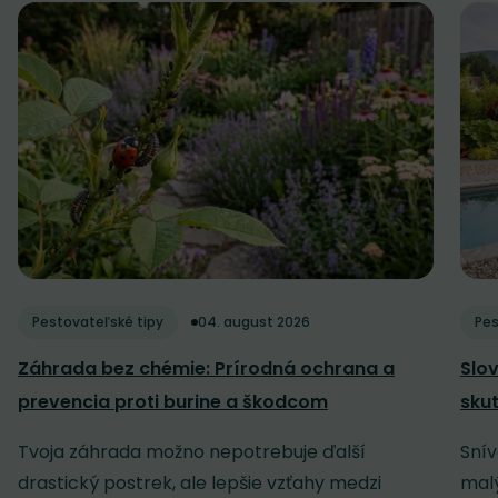
Pestovateľské tipy
04. august 2026
Pes
Záhrada bez chémie: Prírodná ochrana a
Slov
prevencia proti burine a škodcom
sku
Tvoja záhrada možno nepotrebuje ďalší
Snív
drastický postrek, ale lepšie vzťahy medzi
malý