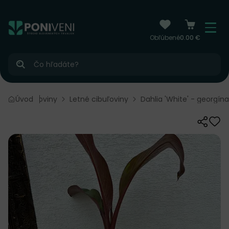
čiť na obsah
Menu
Obľúbené
0.00 €
Hľadať
Úvod
Cibuľoviny
Letné cibuľoviny
Dahlia 'White' - georgína
Zdieľať
Odo