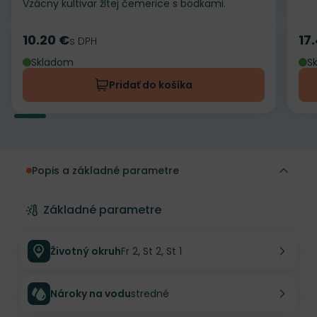
Vzácny kultivar žltej čemerice s bodkami.
10.20 €
17
Cena
s DPH
Ce
Skladom
S
Pridať do košíka
Popis a základné parametre
Základné parametre
Životný okruh
Fr 2, St 2, St 1
Nároky na vodu
stredné