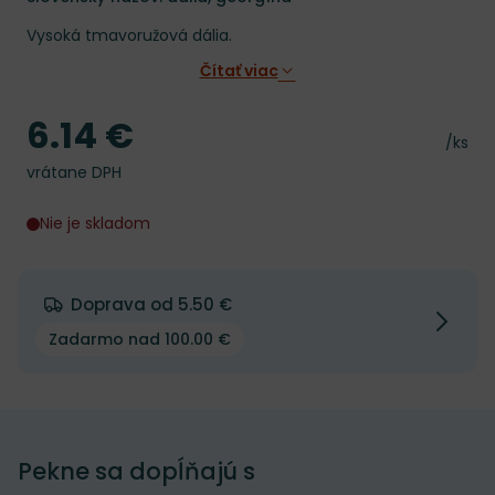
Vysoká tmavoružová dália.
Čítať viac
6.14 €
Cena
Cena 
/ks
vrátane DPH
Nie je skladom
Doprava od 5.50 €
Zadarmo nad 100.00 €
Pekne sa dopĺňajú s