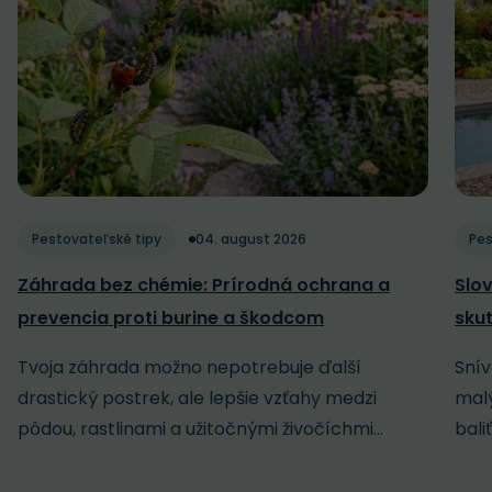
Pestovateľské tipy
04. august 2026
Pes
Záhrada bez chémie: Prírodná ochrana a
Slov
prevencia proti burine a škodcom
sku
Tvoja záhrada možno nepotrebuje ďalší
Snív
drastický postrek, ale lepšie vzťahy medzi
malý
pôdou, rastlinami a užitočnými živočíchmi...
baliť