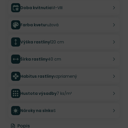
Doba kvitnutia
VI-VIII
Farba kvetu
ružová
Výška rastliny
120 cm
Šírka rastliny
40 cm
Habitus rastliny
vzpriamený
Hustota výsadby
7 ks/m²
Nároky na slnko
S
Popis