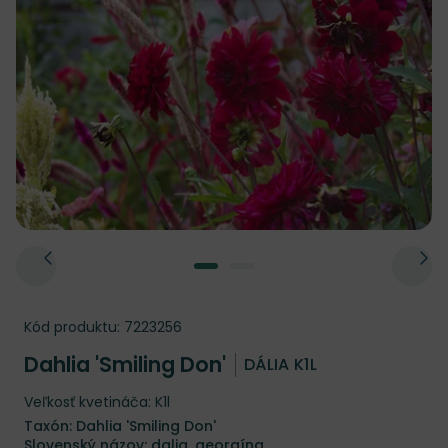
Kód produktu:
7223256
Dahlia 'Smiling Don'
DÁLIA K1L
Veľkosť kvetináča: K1l
Taxón: Dahlia 'Smiling Don'
Slovenský názov: dalia, georgína