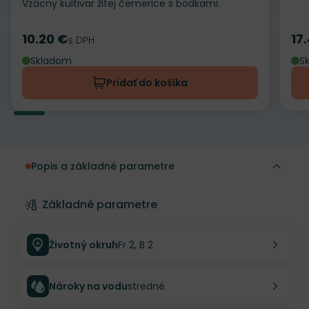
Vzácny kultivar žltej čemerice s bodkami.
10.20 €
17
Cena
s DPH
Ce
Skladom
S
Pridať do košíka
Popis a základné parametre
Základné parametre
Životný okruh
Fr 2, B 2
Nároky na vodu
stredné