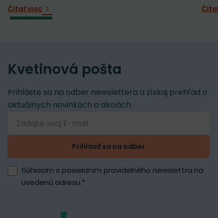
Čítať viac
Číta
Kvetinová pošta
Prihláste sa na odber newslettera a získaj prehľad o
aktuálnych novinkách a akciách.
Prihlásiť sa na odber
Súhlasím s posielaním pravidelného newslettra na
uvedenú adresu.
*