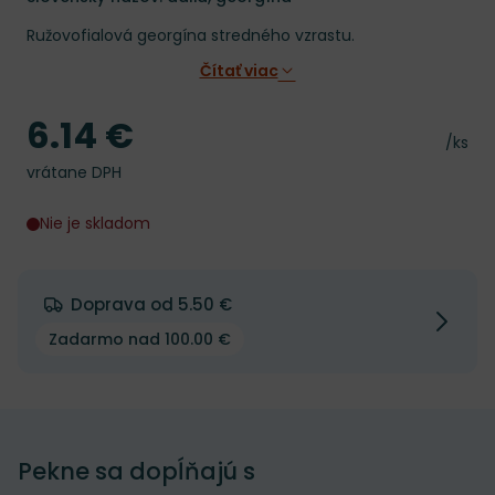
Ružovofialová georgína stredného vzrastu.
Čítať viac
6.14 €
Cena
Cena 
/ks
vrátane DPH
Nie je skladom
Doprava od 5.50 €
Zadarmo nad 100.00 €
Pekne sa dopĺňajú s