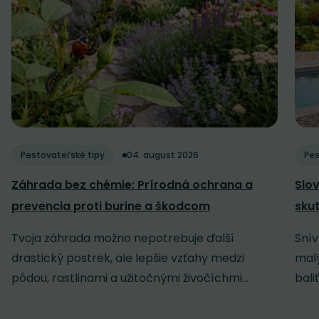
Pestovateľské tipy
04. august 2026
Pes
Záhrada bez chémie: Prírodná ochrana a
Slov
prevencia proti burine a škodcom
sku
Tvoja záhrada možno nepotrebuje ďalší
Snív
drastický postrek, ale lepšie vzťahy medzi
malý
pôdou, rastlinami a užitočnými živočíchmi...
baliť