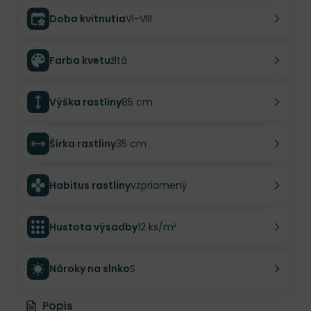
Doba kvitnutia
VI-VIII
Farba kvetu
žltá
Výška rastliny
85 cm
Šírka rastliny
35 cm
Habitus rastliny
vzpriamený
Hustota výsadby
12 ks/m²
Nároky na slnko
S
Popis