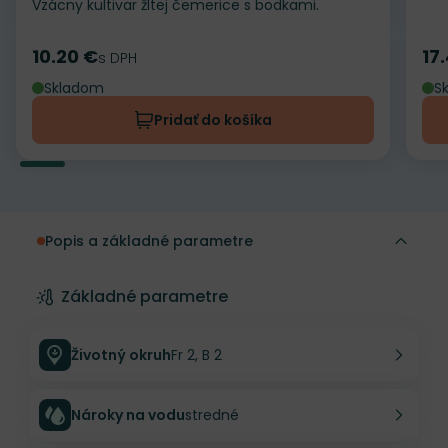
Vzácny kultivar žltej čemerice s bodkami.
10.20 €
17
Cena
s DPH
Ce
Skladom
S
Pridať do košíka
Popis a základné parametre
Základné parametre
Životný okruh
Fr 2, B 2
Nároky na vodu
stredné