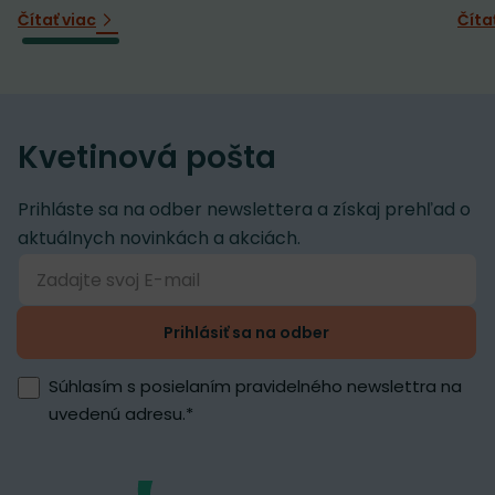
Čítať viac
Číta
Kvetinová pošta
Prihláste sa na odber newslettera a získaj prehľad o
aktuálnych novinkách a akciách.
Prihlásiť sa na odber
Súhlasím s posielaním pravidelného newslettra na
uvedenú adresu.
*