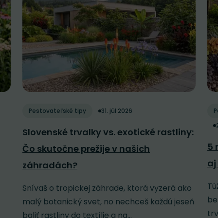
Pestovateľské tipy
31. júl 2026
P
Slovenské trvalky vs. exotické rastliny:
5 
Čo skutočne prežije v našich
aj
záhradách?
Tú
Snívaš o tropickej záhrade, ktorá vyzerá ako
be
malý botanický svet, no nechceš každú jeseň
tr
baliť rastliny do textílie a na...