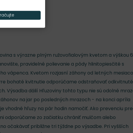
račujte
hľuzovina s výrazne plným ružovofialovým kvetom a výškou 
ovište, pravidelné polievanie a pôdy hlinitopiesčité s
kého vápenca. Kvetom rozjasní záhony od letných mesiaco
 Pre bohaté kvitnutie odporúčame odstraňovať odkvitnuté
ch. Výsadba dálií Hľuzoviny tohto typu nie sú odolné mra
záhonov na jar po posledných mrazoch - na konci apríla
 je vhodné hľuzy na pár hodin namočiť. Ako prevenciu pr
i odporúčame zo začiatku chrániť mulčom alebo
o očakávať približne tri týždne po výsadbe. Pri vyšších