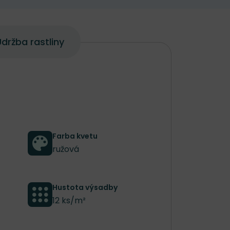
držba rastliny
Farba kvetu
ružová
Hustota výsadby
12 ks/m²