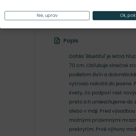
Nároky na slnko
S
Nie, uprav
Ok, pok
Popis
Dahlia 'Bluetiful' je letná 
70 cm. Obľubuje slnečné stan
podielom živín a dolomitic
vytrvalo nakvitá do jesene.
kvety, čo podporí rast nový
preto ich umiestňujeme do 
alebo v máji. Pred výsadbou
možnými prízemnými mrazm
prekrytím. Prvé výhony možn