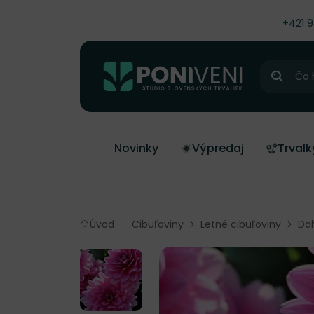
čiť na obsah
+421 
Hľadať
Novinky
Výpredaj
Trvalk
Úvod
Cibuľoviny
Letné cibuľoviny
Dah