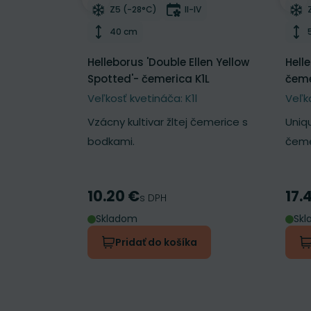
Odober do zoznamu želaní
Odo
Mrazuvzdornosť
Doba kvitnutia
Z5 (-28°C)
II-IV
Výška rastliny
40 cm
Helleborus 'Double Ellen Yellow
Hell
Spotted'- čemerica K1L
čeme
Veľkosť kvetináča: K1l
Veľk
Vzácny kultivar žltej čemerice s
Uniq
bodkami.
čeme
10.20 €
17.
Cena
Cen
s DPH
Skladom
Sk
Pridať do košíka