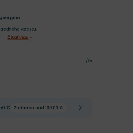
 georgína
stredného vzrastu.
Čítať viac
Cena za kus
/ks
50 €
Zadarmo nad 100.00 €