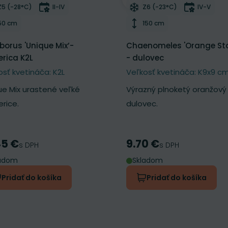
ber do zoznamu želaní
Odober do zoznamu želan
Mrazuvzdornosť
Doba kvitnutia
Mrazuvzdornosť
Doba kvi
Z5 (-28°C)
II-IV
Z6 (-23°C)
IV-V
Výška rastliny
Výška rastliny
50 cm
150 cm
eborus 'Unique Mix’-
Chaenomeles 'Orange St
rica K2L
- dulovec
osť kvetináča: K2L
Veľkosť kvetináča: K9x9 c
ue Mix urastené veľké
Výrazný plnoketý oranžový
rice.
dulovec.
45 €
9.70 €
a
Cena
s DPH
s DPH
ladom
Skladom
Pridať do košíka
Pridať do košíka