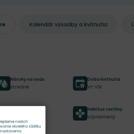
re
Kalendár výsadby a kvitnutia
Ú
Nároky na vodu
Doba kvitnutia
stredné
VI-VIII
Šírka rastliny
Habitus rastliny
35 cm
vzpriamený
lepšenie našich
anie skvelého zážitku
 nastavenia.