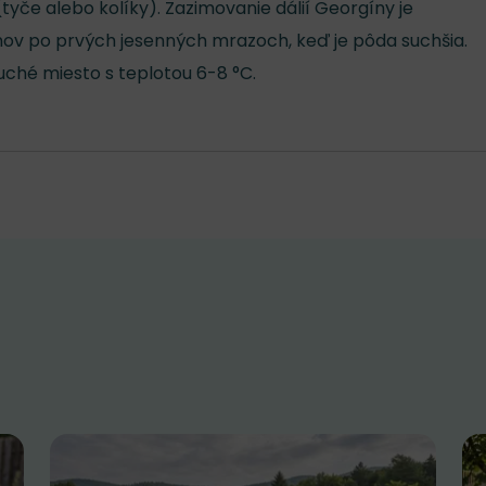
tyče alebo kolíky). Zazimovanie dálií Georgíny je
ov po prvých jesenných mrazoch, keď je pôda suchšia.
suché miesto s teplotou 6-8 °C.