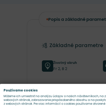
Popis a základné paramet
Popis a základné parametre
Základné parametre
Životný okruh
Fr 2, B 2
Výška rastliny
Používame cookies
60 cm
Môžeme ich umiestniť na analýzu údajov o našich návštevníkoch, na z
webových stránok, zobrazovanie prispôsobeného obsahu a na poskytov
z webových stránok. Pre viac informácií o cookies používame otvorené