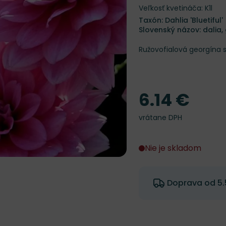
Veľkosť kvetináča: K1l
Taxón: Dahlia 'Bluetiful'
Slovenský názov: dalia,
Ružovofialová georgína 
6.14 €
Cena
vrátane DPH
Nie je skladom
Doprava od 5.