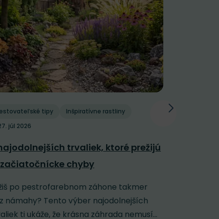
estovateľské tipy
Inšpiratívne rastliny
Pestovateľs
27. júl 2026
Polievani
najodolnejších trvaliek, ktoré prežijú
závlaha: 
 začiatočnícke chyby
horúčavy
žiš po pestrofarebnom záhone takmer
Keď sa záh
z námahy? Tento výber najodolnejších
rozpálenú 
valiek ti ukáže, že krásna záhrada nemusí...
jej veľmi n