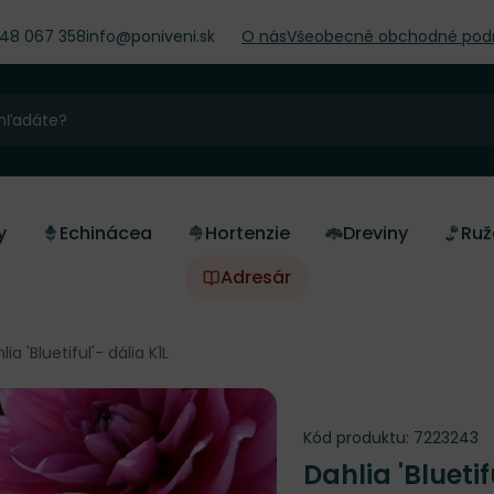
948 067 358
info@poniveni.sk
O nás
Všeobecné obchodné pod
y
Echinácea
Hortenzie
Dreviny
Ruž
Adresár
lia 'Bluetiful'- dália K1L
Kód produktu:
7223243
Dahlia 'Bluetif