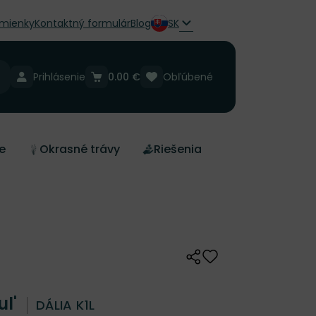
mienky
Kontaktný formulár
Blog
SK
Prihlásenie
0.00 €
Obľúbené
e
Okrasné trávy
Riešenia
Zdieľať
Odober do zoznamu 
ul'
DÁLIA K1L