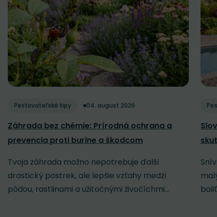
Pestovateľské tipy
04. august 2026
Pes
Záhrada bez chémie: Prírodná ochrana a
Slov
prevencia proti burine a škodcom
sku
Tvoja záhrada možno nepotrebuje ďalší
Snív
drastický postrek, ale lepšie vzťahy medzi
malý
pôdou, rastlinami a užitočnými živočíchmi...
baliť