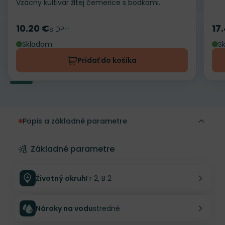
Vzácny kultivar žltej čemerice s bodkami.
10.20 €
17
Cena
s DPH
Ce
Skladom
S
Pridať do košíka
Popis a základné parametre
Základné parametre
Životný okruh
Fr 2, B 2
Nároky na vodu
stredné