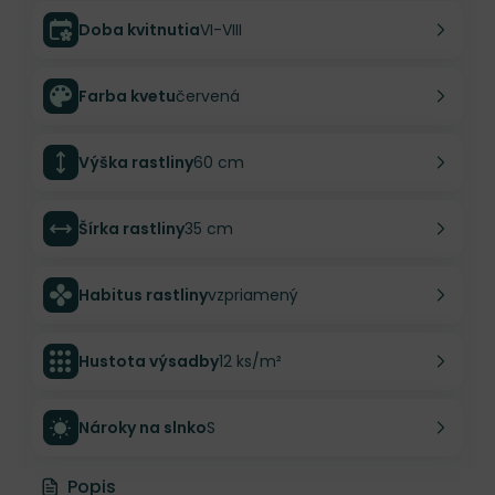
Doba kvitnutia
VI-VIII
Farba kvetu
červená
Výška rastliny
60 cm
Šírka rastliny
35 cm
Habitus rastliny
vzpriamený
Hustota výsadby
12 ks/m²
Nároky na slnko
S
Popis