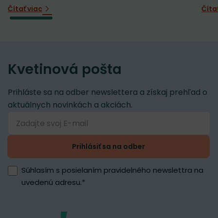
Čítať viac
Číta
Kvetinová pošta
Prihláste sa na odber newslettera a získaj prehľad o
aktuálnych novinkách a akciách.
Prihlásiť sa na odber
Súhlasím s posielaním pravidelného newslettra na
uvedenú adresu.
*