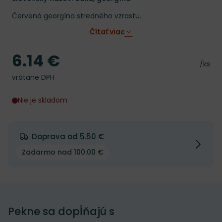
Červená georgína stredného vzrastu.
Čítať viac
6.14 €
Cena
Cena 
/ks
vrátane DPH
Nie je skladom
Doprava od 5.50 €
Zadarmo nad 100.00 €
Pekne sa dopĺňajú s