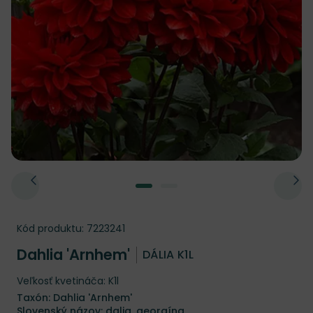
Kód produktu:
7223241
Dahlia 'Arnhem'
DÁLIA K1L
Veľkosť kvetináča: K1l
Taxón: Dahlia 'Arnhem'
Slovenský názov: dalia, georgína