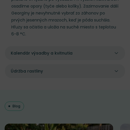
osadíme opory (tyče alebo kolíky). Zazimovanie dálií
Georgíny je nevyhnutné vybrať zo záhonov po
prvých jesenných mrazoch, keď je pôda suchšia.
Hľuzy sa očistia a uložia na suché miesto s teplotou
6-8 °C.
Kalendár výsadby a kvitnutia
Údržba rastliny
Blog