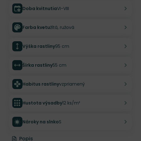
Doba kvitnutia
VI-VIII
Farba kvetu
žltá, ružová
Výška rastliny
95 cm
Šírka rastliny
55 cm
Habitus rastliny
vzpriamený
Hustota výsadby
12 ks/m²
Nároky na slnko
S
Popis