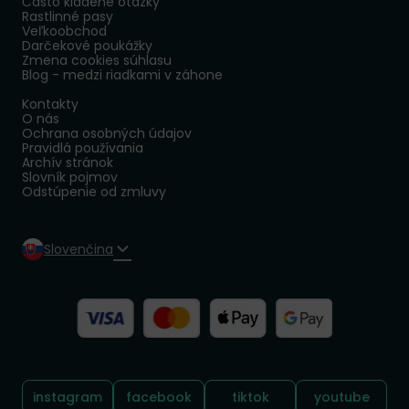
Často kladené otázky
Rastlinné pasy
Veľkoobchod
Darčekové poukážky
Zmena cookies súhlasu
Blog - medzi riadkami v záhone
Kontakty
O nás
Ochrana osobných údajov
Pravidlá používania
Archív stránok
Slovník pojmov
Odstúpenie od zmluvy
Slovenčina
Sledujte nás:
instagram
facebook
tiktok
youtube