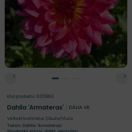
Kód produktu:
6233853
Dahlia 'Armateras'
DÁLIA VK
Veľkosť kvetináča: Cibuľa/hľuza
Taxón: Dahlia 'Armateras'
Slovenský názov: dalia, georgína