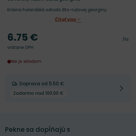
Krásna holandská odroda žlto-ružovej georgíny.
Čítať viac
6.75 €
Cena
Cena 
/ks
vrátane DPH
Nie je skladom
Doprava od 5.50 €
Zadarmo nad 100.00 €
Pekne sa dopĺňajú s