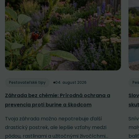
Pestovateľské tipy
04. august 2026
Pes
Záhrada bez chémie: Prírodná ochrana a
Slov
prevencia proti burine a škodcom
sku
Tvoja záhrada možno nepotrebuje ďalší
Snív
drastický postrek, ale lepšie vzťahy medzi
malý
pôdou, rastlinami a užitočnými živočíchmi...
baliť