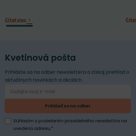
Čítať viac
Číta
Kvetinová pošta
Prihláste sa na odber newslettera a získaj prehľad o
aktuálnych novinkách a akciách.
Prihlásiť sa na odber
Súhlasím s posielaním pravidelného newslettra na
uvedenú adresu.
*