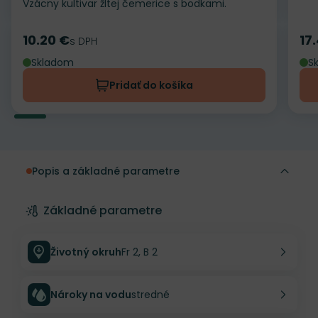
Vzácny kultivar žltej čemerice s bodkami.
10.20 €
17
Cena
s DPH
Ce
Skladom
S
Pridať do košíka
Popis a základné parametre
Základné parametre
Životný okruh
Fr 2, B 2
Nároky na vodu
stredné