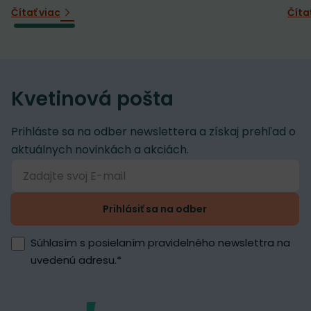
Čítať viac
Číta
Kvetinová pošta
Prihláste sa na odber newslettera a získaj prehľad o
aktuálnych novinkách a akciách.
Prihlásiť sa na odber
Súhlasím s posielaním pravidelného newslettra na
uvedenú adresu.
*