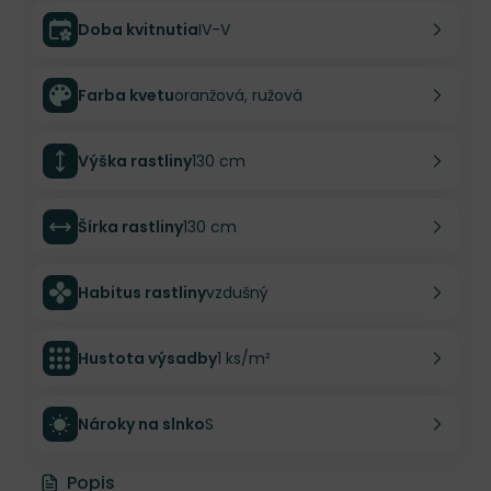
Doba kvitnutia
IV-V
Farba kvetu
oranžová, ružová
Výška rastliny
130 cm
Šírka rastliny
130 cm
Habitus rastliny
vzdušný
Hustota výsadby
1 ks/m²
Nároky na slnko
S
Popis