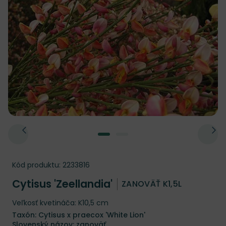
Kód produktu:
2233816
Cytisus 'Zeellandia'
ZANOVÄŤ K1,5L
Veľkosť kvetináča: K10,5 cm
Taxón: Cytisus x praecox 'White Lion'
Slovenský názov: zanoväť