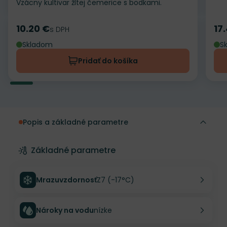
Vzácny kultivar žltej čemerice s bodkami.
10.20 €
17
Cena
s DPH
Ce
Skladom
S
Pridať do košíka
Popis a základné parametre
Základné parametre
Mrazuvzdornosť
Z7 (-17°C)
Nároky na vodu
nízke