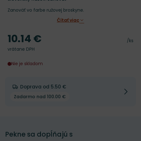
Zanoväť vo farbe ružovej broskyne.
Čítať viac
10.14 €
Cena
Cena 
/ks
vrátane DPH
Nie je skladom
Doprava od 5.50 €
Zadarmo nad 100.00 €
Pekne sa dopĺňajú s