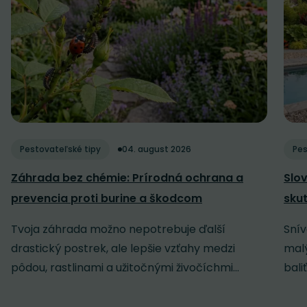
Pestovateľské tipy
04. august 2026
Pes
Záhrada bez chémie: Prírodná ochrana a
Slov
prevencia proti burine a škodcom
sku
Tvoja záhrada možno nepotrebuje ďalší
Snív
drastický postrek, ale lepšie vzťahy medzi
malý
pôdou, rastlinami a užitočnými živočíchmi...
baliť