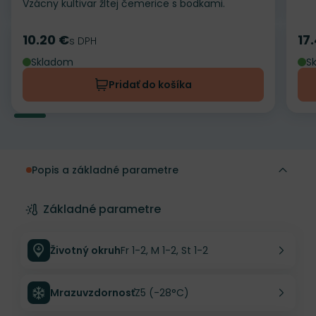
Vzácny kultivar žltej čemerice s bodkami.
10.20 €
17
Cena
s DPH
Ce
Skladom
S
Pridať do košíka
Popis a základné parametre
Základné parametre
Životný okruh
Fr 1-2, M 1-2, St 1-2
Mrazuvzdornosť
Z5 (-28°C)