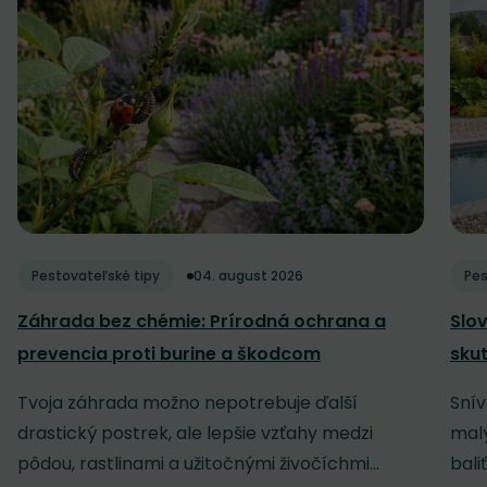
Pestovateľské tipy
04. august 2026
Pes
Záhrada bez chémie: Prírodná ochrana a
Slov
prevencia proti burine a škodcom
sku
Tvoja záhrada možno nepotrebuje ďalší
Snív
drastický postrek, ale lepšie vzťahy medzi
malý
pôdou, rastlinami a užitočnými živočíchmi...
baliť