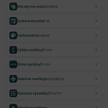
Nároky na vodu
stredné
Doba kvitnutia
II-III
Farba kvetu
ružová
Výška rastliny
10 cm
Šírka rastliny
10 cm
Habitus rastliny
kompaktný
Hustota výsadby
18 ks/m²
Nároky na slnko
S