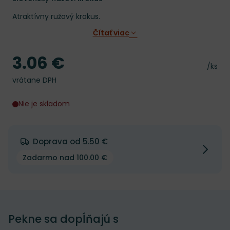
Atraktívny ružový krokus.
Čítať viac
3.06 €
Cena
Cena 
/ks
vrátane DPH
Nie je skladom
Doprava od 5.50 €
Zadarmo nad 100.00 €
Pekne sa dopĺňajú s