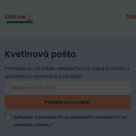
Čítať viac
Číta
Kvetinová pošta
Prihláste sa na odber newslettera a získaj prehľad o
aktuálnych novinkách a akciách.
Prihlásiť sa na odber
Súhlasím s posielaním pravidelného newslettra na
uvedenú adresu.
*