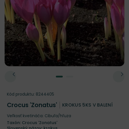
Kód produktu:
8244405
Crocus 'Zonatus'
KROKUS 5KS V BALENÍ
Veľkosť kvetináča: Cibuľa/hľuza
Taxón: Crocus 'Zonatus'
Slovenský názov: krokus