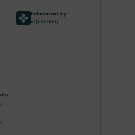
Habitus rastliny
vzpriamený
vito
ú
re