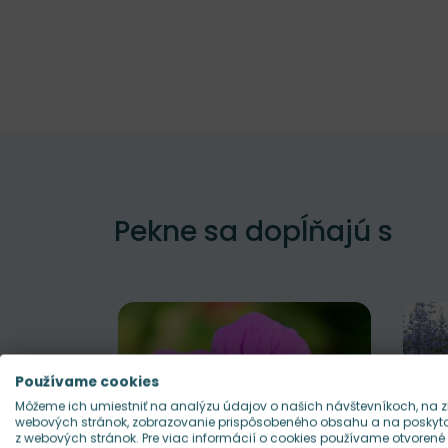
Pekne sa dopĺňajú s
Používame cookies
Môžeme ich umiestniť na analýzu údajov o našich návštevníkoch, na z
webových stránok, zobrazovanie prispôsobeného obsahu a na poskytov
z webových stránok. Pre viac informácií o cookies používame otvorené