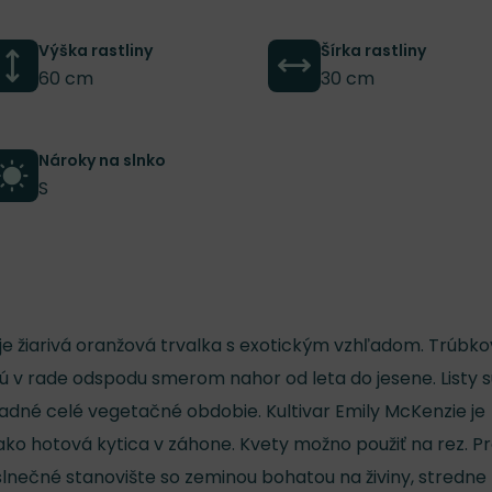
Výška rastliny
Šírka rastliny
60 cm
30 cm
Nároky na slnko
S
je žiarivá oranžová trvalka s exotickým vzhľadom. Trúbko
ú v rade odspodu smerom nahor od leta do jesene. Listy s
adné celé vegetačné obdobie. Kultivar Emily McKenzie je
o hotová kytica v záhone. Kvety možno použiť na rez. P
slnečné stanovište so zeminou bohatou na živiny, stredne