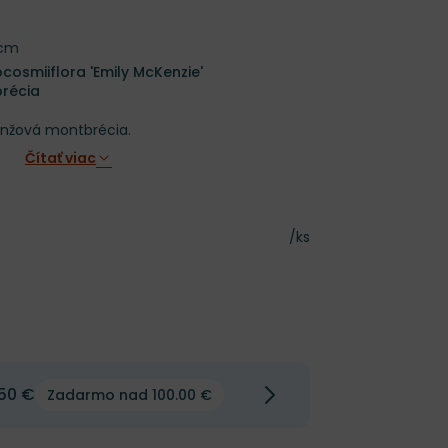
 cm
osmiiflora 'Emily McKenzie'
brécia
anžová montbrécia.
Čítať viac
Cena za kus
/ks
50 €
Zadarmo nad 100.00 €