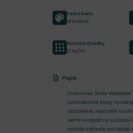
Farba kvetu
oranžová
Hustota výsadby
12 ks/m²
Popis
Crocosmia 'Emily McKenzie' 
zvončekovité kvety vyrastaj
sýtozelené, mečovité a vzhľ
veľmi kompaktný a pôsobí ak
bohaté kvitnutie potrebuje 