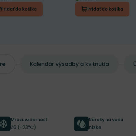
Pridať do košíka
Pridať do košíka
re
Kalendár výsadby a kvitnutia
Ú
Mrazuvzdornosť
Nároky na vodu
Z6 (-23°C)
nízke