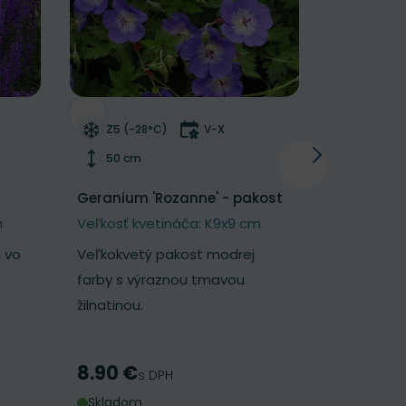
NOVINKA
í
Odober do zoznamu želaní
Odober d
tnutia
Mrazuvzdornosť
Doba kvitnutia
Mrazu
Z5 (-28°C)
V-X
Z5 (-2
Výška rastliny
Výška 
50 cm
25 cm
Geranium 'Rozanne' - pakost
Geum 'Pet
kuklík
m
Veľkosť kvetináča: K9x9 cm
Veľkosť k
 vo
Veľkokvetý pakost modrej
Nadýchaný 
farby s výraznou tmavou
broskyňov
žilnatinou.
kvetmi.
8.90 €
7.30 €
Cena
Cena
s DPH
s
Skladom
Skladom