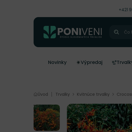
čiť na obsah
+421 
Hľadať
Novinky
Výpredaj
Trvalk
Úvod
Trvalky
Kvitnúce trvalky
Crocos