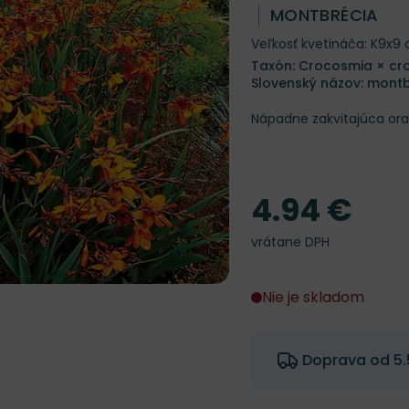
MONTBRÉCIA
Veľkosť kvetináča: K9x9
Taxón: Crocosmia × croc
Slovenský názov: mont
Nápadne zakvitajúca or
4.94 €
Cena
vrátane DPH
Nie je skladom
Doprava od 5.