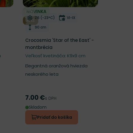
NOVINKA
í
Odober do zoznamu želaní
nutia
Mrazuvzdornosť
Doba kvitnutia
Z6 (-23°C)
VI-IX
RHS
Výška rastliny
90 cm
Crocosmia 'Star of the East' -
montbrécia
m
Veľkosť kvetináča: K9x9 cm
Elegantná oranžová hviezda
neskorého leta
7.00 €
Cena
s DPH
Skladom
Pridať do košíka