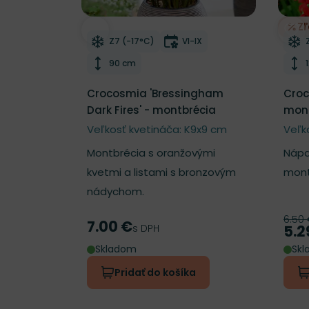
Z
Odober do zoznamu želaní
Odo
Mrazuvzdornosť
Doba kvitnutia
Z7 (-17°C)
VI-IX
Výška rastliny
90 cm
Crocosmia 'Bressingham
Croc
Dark Fires' - montbrécia
mont
Veľkosť kvetináča: K9x9 cm
Veľk
Montbrécia s oranžovými
Nápa
kvetmi a listami s bronzovým
mont
nádychom.
6.50
Pôv
7.00 €
Cena
s DPH
5.2
Cen
Skladom
Sk
Pridať do košíka