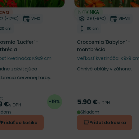
ľava
NOVINKA
ber do zoznamu želaní
Odober do zoznamu želan
Mrazuvzdornosť
Doba kvitnutia
Mrazuvzdornosť
Doba kvit
Z7 (-17°C)
VI-IX
Z9 (-5°C)
VII-VIII
Výška rastliny
Výška rastliny
120 cm
80 cm
osmia 'Lucifer' -
Crocosmia 'Babylon' -
brécia
montbrécia
osť kvetináča: K9x9 cm
Veľkosť kvetináča: K9x9 c
dne zakvitajúca
Ohnivé oblúky v záhone.
brécia červenej farby.
 €
odná cena
5.90 €
-19%
Cena
s DPH
9 €
a
s DPH
ladom
Skladom
Pridať do košíka
Pridať do košíka