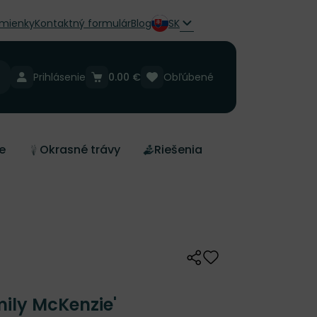
mienky
Kontaktný formulár
Blog
SK
Prihlásenie
0.00 €
Obľúbené
e
Okrasné trávy
Riešenia
Zdieľať
Odober do zoznamu 
ily McKenzie'