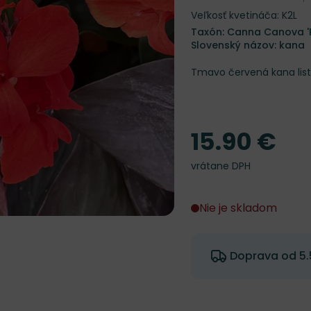
Veľkosť kvetináča: K2L
Taxón: Canna Canova '
Slovenský názov: kana
Tmavo červená kana lis
15.90 €
Cena
vrátane DPH
Nie je skladom
Doprava od 5.