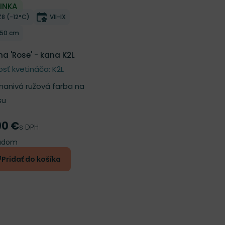
INKA
ber do zoznamu želaní
Mrazuvzdornosť
Doba kvitnutia
Z8 (-12°C)
VII-IX
Výška rastliny
150 cm
a 'Rose' - kana K2L
osť kvetináča: K2L
anivá ružová farba na
su
90 €
a
s DPH
ladom
Pridať do košíka