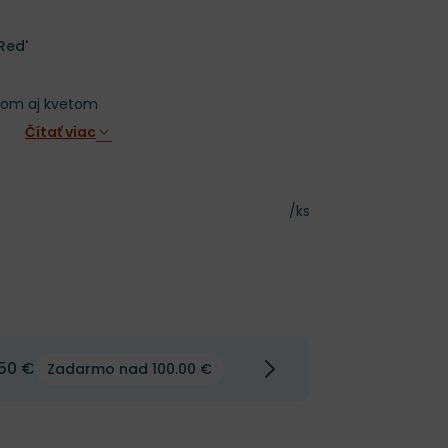
Red'
tom aj kvetom
Čítať viac
Cena za kus
/ks
50 €
Zadarmo nad 100.00 €