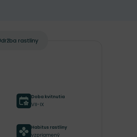
držba rastliny
Doba kvitnutia
VII-IX
Habitus rastliny
vzpriamený