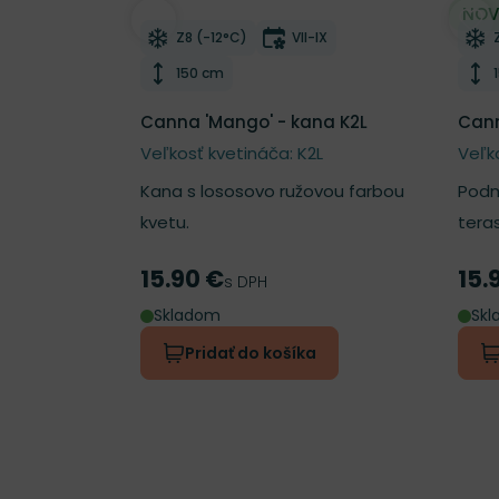
NOV
Odober do zoznamu želaní
Odo
Mrazuvzdornosť
Doba kvitnutia
Z8 (-12°C)
VII-IX
Výška rastliny
150 cm
Canna 'Mango' - kana K2L
Cann
Veľkosť kvetináča: K2L
Veľk
Kana s lososovo ružovou farbou
Podm
kvetu.
tera
15.90 €
15.
Cena
Cen
s DPH
Skladom
Sk
Pridať do košíka