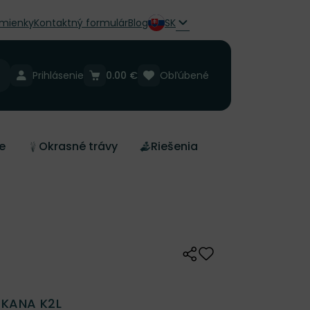
mienky
Kontaktný formulár
Blog
SK
Prihlásenie
0.00 €
Obľúbené
e
Okrasné trávy
Riešenia
Zdieľať
Odober do zoznamu 
KANA K2L