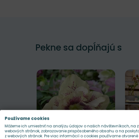
Pekne sa dopĺňajú s
Používame cookies
Môžeme ich umiestniť na analýzu údajov o našich návštevníkoch, na z
webových stránok, zobrazovanie prispôsobeného obsahu a na poskytov
z webových stránok. Pre viac informácií o cookies používame otvorené