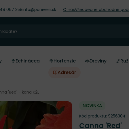
948 067 358
info@poniveni.sk
O nás
Všeobecné obchodné pod
y
Echinácea
Hortenzie
Dreviny
Ruž
Adresár
na 'Red' - kana K2L
NOVINKA
Kód produktu:
9256304
Canna 'Red'