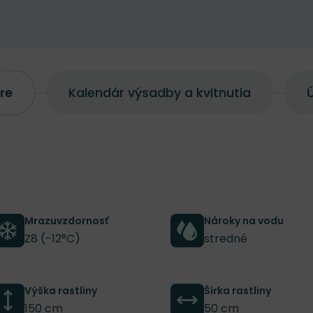
re
Kalendár výsadby a kvitnutia
Ú
Mrazuvzdornosť
Nároky na vodu
Z8 (-12°C)
stredné
Výška rastliny
Šírka rastliny
150 cm
50 cm