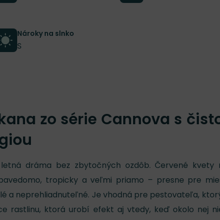
Nároky na slnko
S
 kana zo série Cannova s čist
giou
á letná dráma bez zbytočných ozdôb. Červené kvety 
ebavedomo, tropicky a veľmi priamo – presne pre mie
eplé a neprehliadnuteľné. Je vhodná pre pestovateľa, ktor
e rastlinu, ktorá urobí efekt aj vtedy, keď okolo nej ni