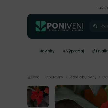
čiť na obsah
+421 
Hľadať
Novinky
Výpredaj
Trvalk
Úvod
Cibuľoviny
Letné cibuľoviny
Can