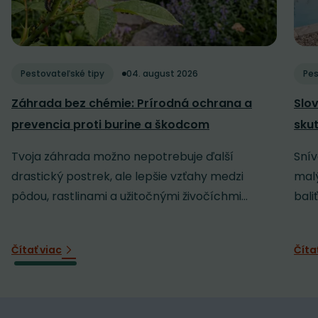
Pestovateľské tipy
04. august 2026
Pes
Záhrada bez chémie: Prírodná ochrana a
Slov
prevencia proti burine a škodcom
sku
Tvoja záhrada možno nepotrebuje ďalší
Snív
drastický postrek, ale lepšie vzťahy medzi
malý
pôdou, rastlinami a užitočnými živočíchmi...
baliť
Čítať viac
Číta