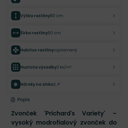
Výška rastliny
80 cm
Šírka rastliny
60 cm
Habitus rastliny
vzpriamený
Hustota výsadby
3 ks/m²
Nároky na slnko
S, P
Popis
Zvonček 'Prichard's Variety' –
vysoký modrofialový zvonček do