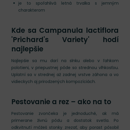
je to spoľahlivá letná trvalka s jemným
charakterom
Kde sa Campanula lactiflora
'Prichard's Variety' hodí
najlepšie
Najlepšie sa mu darí na slnku alebo v ľahkom
polotieni, v priepustnej pôde so strednou vlhkosťou.
Uplatní sa v strednej až zadnej vrstve záhona a vo
vidieckych aj prirodzených kompozíciách.
Pestovanie a rez – ako na to
Pestovanie zvončeka je jednoduché, ak má
primerane živnú pôdu a dostatok svetla. Po
odkvitnutí môžeš stonky zrezať, aby porast pôsobil