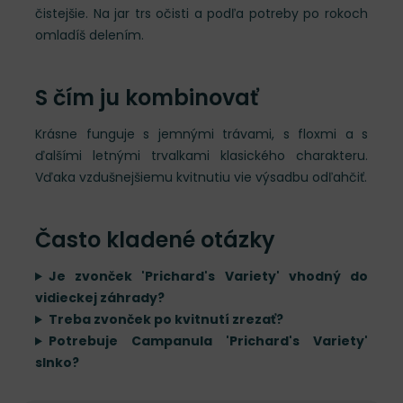
čistejšie. Na jar trs očisti a podľa potreby po rokoch
omladíš delením.
S čím ju kombinovať
Krásne funguje s jemnými trávami, s floxmi a s
ďalšími letnými trvalkami klasického charakteru.
Vďaka vzdušnejšiemu kvitnutiu vie výsadbu odľahčiť.
Často kladené otázky
Je zvonček 'Prichard's Variety' vhodný do
vidieckej záhrady?
Treba zvonček po kvitnutí zrezať?
Potrebuje Campanula 'Prichard's Variety'
slnko?