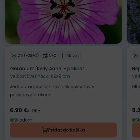
Odober do zoznamu želaní
Od
Mrazuvzdornosť
Doba kvitnutia
Výška rastliny
Z5 (-28°C)
V-X
45 cm
Geranium 'Kelly Anne' - pakost
Nep
Veľkosť kvetináča: K9x9 cm
Veľ
Jedna z najlepších noviniek pakostov v
Dlh
posledných rokoch.
6.90 €
5.
Cena
s DPH
Ce
Skladom
S
Pridať do košíka