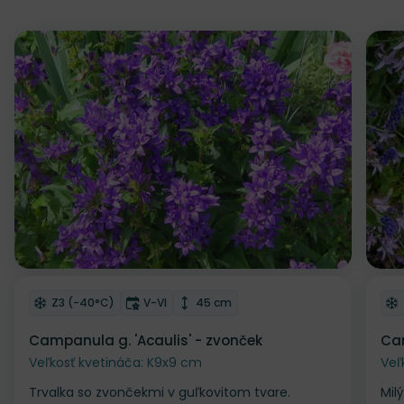
Zľava
Z
Odober do zoznamu želaní
Od
Mrazuvzdornosť
Doba kvitnutia
Výška rastliny
Z3 (-40°C)
V-VI
45 cm
Campanula g. 'Acaulis' - zvonček
Cam
Veľkosť kvetináča: K9x9 cm
Veľ
Trvalka so zvončekmi v guľkovitom tvare.
Mil