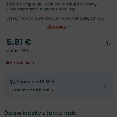
Taxón: Campanula lactiflora 'Prichard's Variety'
Slovenský názov: zvonček širokolistý
Vysoký modrofialový zvonček do romantickej záhrady.
Čítať viac
5.81 €
Cena
Cena 
/ks
vrátane DPH
Nie je skladom
Doprava od 5.50 €
Zadarmo nad 100.00 €
Ďalšie krásky z tohto rodu