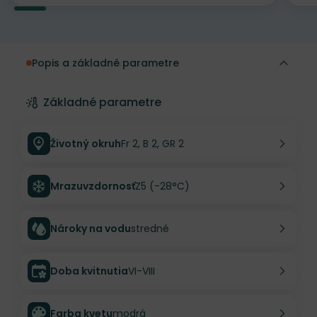
Popis a základné parametre
Základné parametre
Životný okruh
Fr 2, B 2, GR 2
Mrazuvzdornosť
Z5 (-28°C)
Nároky na vodu
stredné
Doba kvitnutia
VI-VIII
Farba kvetu
modrá