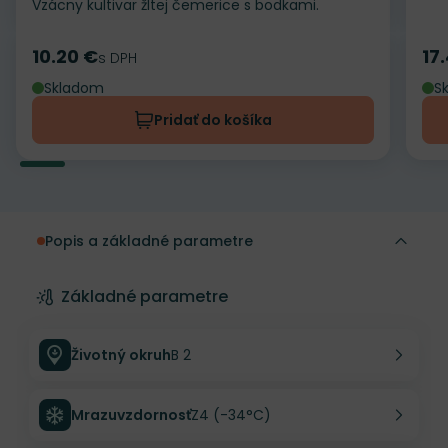
Vzácny kultivar žltej čemerice s bodkami.
10.20 €
17
Cena
s DPH
Ce
Skladom
S
Pridať do košíka
Popis a základné parametre
Základné parametre
Životný okruh
B 2
Mrazuvzdornosť
Z4 (-34°C)