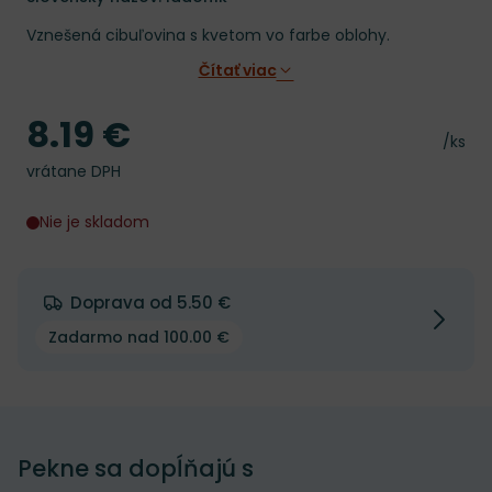
Vznešená cibuľovina s kvetom vo farbe oblohy.
Čítať viac
8.19 €
Cena
Cena 
/ks
vrátane DPH
Nie je skladom
Doprava od 5.50 €
Zadarmo nad 100.00 €
Pekne sa dopĺňajú s