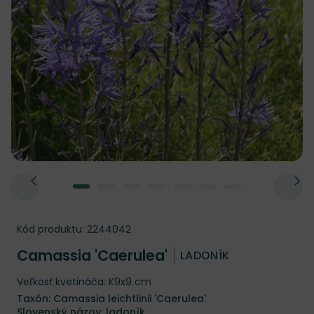
Kód produktu:
2244042
Camassia 'Caerulea'
LADONÍK
Veľkosť kvetináča: K9x9 cm
Taxón: Camassia leichtlinii 'Caerulea'
Slovenský názov: ladoník