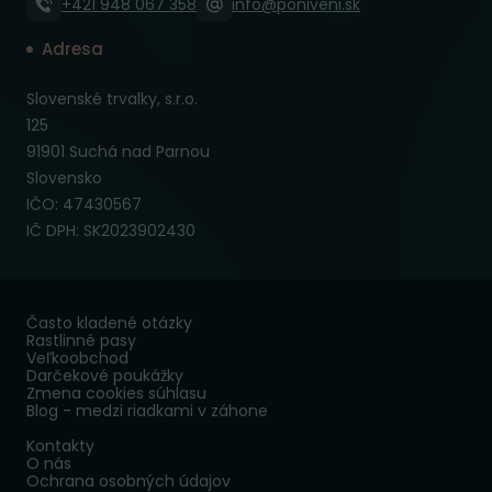
+421 948 067 358
info@poniveni.sk
Adresa
Slovenské trvalky, s.r.o.
125
91901 Suchá nad Parnou
Slovensko
IČO: 47430567
IČ DPH: SK2023902430
Často kladené otázky
Rastlinné pasy
Veľkoobchod
Darčekové poukážky
Zmena cookies súhlasu
Blog - medzi riadkami v záhone
Kontakty
O nás
Ochrana osobných údajov