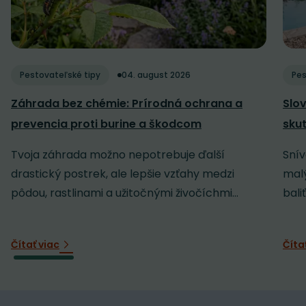
Pestovateľské tipy
04. august 2026
Pes
Záhrada bez chémie: Prírodná ochrana a
Slov
prevencia proti burine a škodcom
sku
Tvoja záhrada možno nepotrebuje ďalší
Snív
drastický postrek, ale lepšie vzťahy medzi
malý
pôdou, rastlinami a užitočnými živočíchmi...
baliť
Čítať viac
Číta