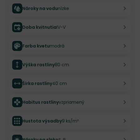
Nároky na vodu
nízke
Doba kvitnutia
IV-V
Farba kvetu
modrá
Výška rastliny
80 cm
Šírka rastliny
40 cm
Habitus rastliny
vzpriamený
Hustota výsadby
9 ks/m²
Nároky na slnko
S, P