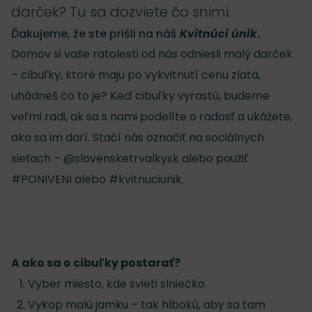
darček? Tu sa dozviete čo snimi.
Ďakujeme, že ste prišli na náš
Kvitnúci únik
.
Domov si vaše ratolesti od nás odniesli malý darček
– cibuľky, ktoré maju po vykvitnutí cenu zlata,
uhádneš čo to je? Keď cibuľky vyrastú, budeme
veľmi radi, ak sa s nami podelíte o radosť a ukážete,
ako sa im darí. Stačí nás označiť na sociálnych
sieťach – @slovensketrvalkysk alebo použiť
#PONIVENI alebo #kvitnuciunik.
A ako sa o cibuľky postarať?
Vyber miesto, kde svieti slniečko.
Vykop malú jamku – tak hlbokú, aby sa tam