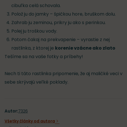
cibuľka celá schovala.
Polož ju do jamky – špičkou hore, bruškom dolu.
Zahrab ju zeminou, prikry ju ako s perinkou.
Polej ju troškou vody.
Potom čakaj na prekvapenie – vyrastie z nej
rastlinka, z ktorej je
korenie vzácne ako zlato
Tešíme sa na vaše fotky a príbehy!
Nech ti táto rastlinka pripomenie, že aj maličké veci v
sebe skrývajú veľké poklady.
Autor:
7326
Všetky články od autora