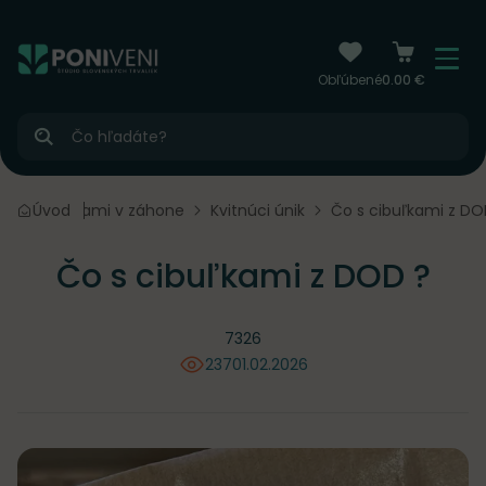
čiť na obsah
Menu
Obľúbené
0.00 €
Hľadať
Medzi riadkami v záhone
Úvod
Kvitnúci únik
Čo s cibuľkami z DO
Čo s cibuľkami z DOD ?
7326
237
01.02.2026
videní