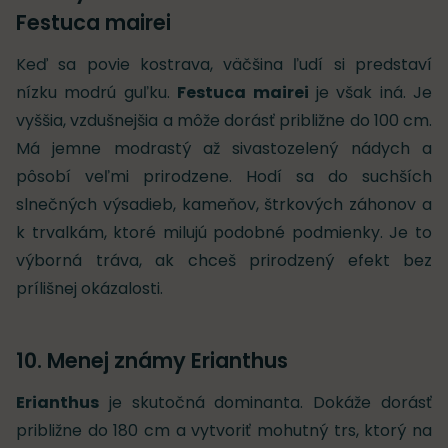
Festuca mairei
Keď sa povie kostrava, väčšina ľudí si predstaví
nízku modrú guľku.
Festuca mairei
je však iná. Je
vyššia, vzdušnejšia a môže dorásť približne do 100 cm.
Má jemne modrastý až sivastozelený nádych a
pôsobí veľmi prirodzene. Hodí sa do suchších
slnečných výsadieb, kameňov, štrkových záhonov a
k trvalkám, ktoré milujú podobné podmienky. Je to
výborná tráva, ak chceš prirodzený efekt bez
prílišnej okázalosti.
10. Menej známy Erianthus
Erianthus
je skutočná dominanta. Dokáže dorásť
približne do 180 cm a vytvoriť mohutný trs, ktorý na