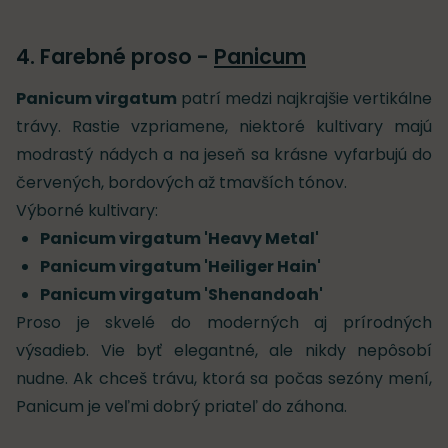
4. Farebné proso -
Panicum
Panicum virgatum
patrí medzi najkrajšie vertikálne
trávy. Rastie vzpriamene, niektoré kultivary majú
modrastý nádych a na jeseň sa krásne vyfarbujú do
červených, bordových až tmavších tónov.
Výborné kultivary:
Panicum virgatum 'Heavy Metal'
Panicum virgatum 'Heiliger Hain'
Panicum virgatum 'Shenandoah'
Proso je skvelé do moderných aj prírodných
výsadieb. Vie byť elegantné, ale nikdy nepôsobí
nudne. Ak chceš trávu, ktorá sa počas sezóny mení,
Panicum je veľmi dobrý priateľ do záhona.