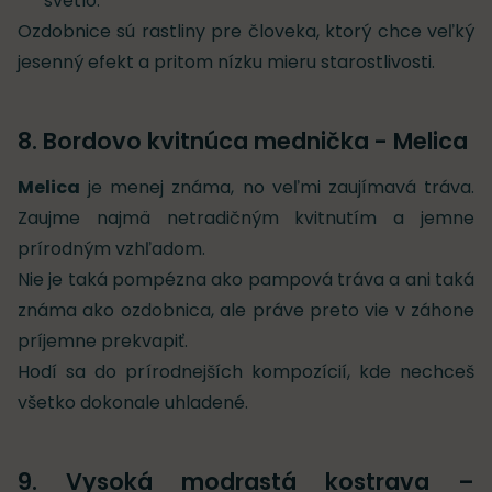
svetlo.
Ozdobnice sú rastliny pre človeka, ktorý chce veľký
jesenný efekt a pritom nízku mieru starostlivosti.
8. Bordovo kvitnúca mednička - Melica
Melica
je menej známa, no veľmi zaujímavá tráva.
Zaujme najmä netradičným kvitnutím a jemne
prírodným vzhľadom.
Nie je taká pompézna ako pampová tráva a ani taká
známa ako ozdobnica, ale práve preto vie v záhone
príjemne prekvapiť.
Hodí sa do prírodnejších kompozícií, kde nechceš
všetko dokonale uhladené.
9. Vysoká modrastá kostrava –