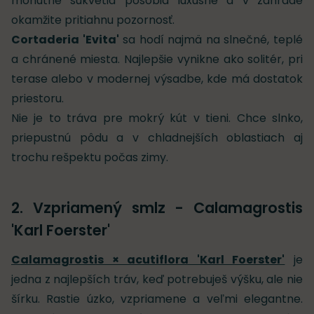
mohutné súkvetia pôsobia luxusne a v záhrade
okamžite pritiahnu pozornosť.
Cortaderia 'Evita'
sa hodí najmä na slnečné, teplé
a chránené miesta. Najlepšie vynikne ako solitér, pri
terase alebo v modernej výsadbe, kde má dostatok
priestoru.
Nie je to tráva pre mokrý kút v tieni. Chce slnko,
priepustnú pôdu a v chladnejších oblastiach aj
trochu rešpektu počas zimy.
2. Vzpriamený smlz - Calamagrostis
'Karl Foerster'
Calamagrostis × acutiflora 'Karl Foerster'
je
jedna z najlepších tráv, keď potrebuješ výšku, ale nie
šírku. Rastie úzko, vzpriamene a veľmi elegantne.