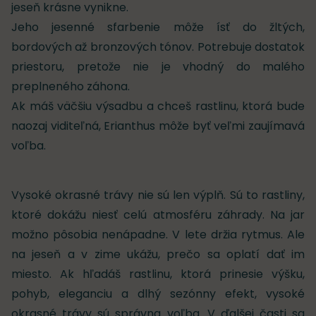
jeseň krásne vynikne.
Jeho jesenné sfarbenie môže ísť do žltých,
bordových až bronzových tónov. Potrebuje dostatok
priestoru, pretože nie je vhodný do malého
preplneného záhona.
Ak máš väčšiu výsadbu a chceš rastlinu, ktorá bude
naozaj viditeľná, Erianthus môže byť veľmi zaujímavá
voľba.
Vysoké okrasné trávy nie sú len výplň. Sú to rastliny,
ktoré dokážu niesť celú atmosféru záhrady. Na jar
možno pôsobia nenápadne. V lete držia rytmus. Ale
na jeseň a v zime ukážu, prečo sa oplatí dať im
miesto. Ak hľadáš rastlinu, ktorá prinesie výšku,
pohyb, eleganciu a dlhý sezónny efekt, vysoké
okrasné trávy sú správna voľba. V ďalšej časti sa