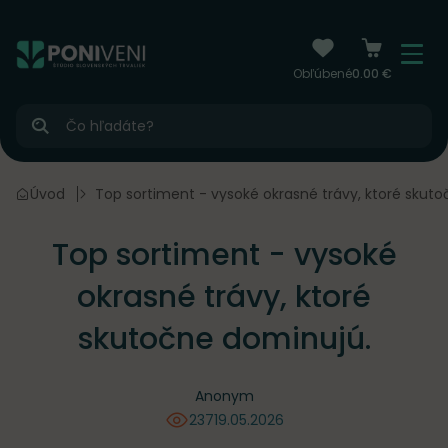
čiť na obsah
Menu
Obľúbené
0.00 €
Hľadať
vne rastliny
Úvod
Top sortiment - vysoké okrasné trávy, ktoré skut
Top sortiment - vysoké
okrasné trávy, ktoré
skutočne dominujú.
Anonym
237
19.05.2026
videní