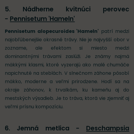
5. Nádherne kvitnúci perovec
-
Pennisetum 'Hameln'
Pennisetum alopecuroides 'Hameln'
patrí medzi
najobľúbenejšie okrasné trávy. Nie je najvyšší obor v
zozname, ale efektom si miesto medzi
dominantnými trávami zaslúži. Je známy najmä
mäkkými klasmi, ktoré vyzerajú ako malé chumáče
napichnuté na steblách. V slnečnom záhone pôsobí
mäkko, moderne a veľmi prirodzene. Hodí sa na
okraje záhonov, k trvalkám, ku kameňu aj do
mestských výsadieb. Je to tráva, ktorá vie zjemniť aj
veľmi prísnu kompozíciu.
6. Jemná metlica -
Deschampsia