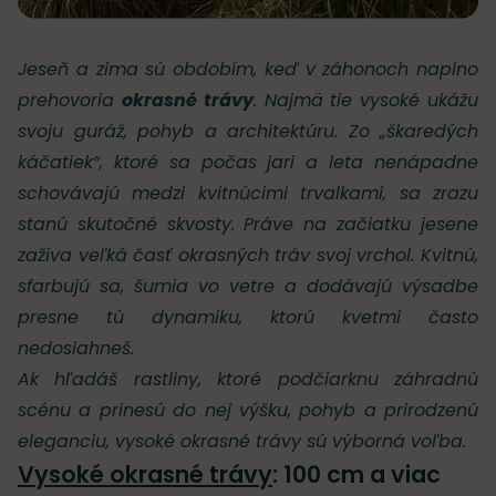
Jeseň a zima sú obdobím, keď v záhonoch naplno
prehovoria
okrasné trávy
. Najmä tie vysoké ukážu
svoju guráž, pohyb a architektúru. Zo „škaredých
káčatiek“, ktoré sa počas jari a leta nenápadne
schovávajú medzi kvitnúcimi trvalkami, sa zrazu
stanú skutočné skvosty. Práve na začiatku jesene
zažíva veľká časť okrasných tráv svoj vrchol. Kvitnú,
sfarbujú sa, šumia vo vetre a dodávajú výsadbe
presne tú dynamiku, ktorú kvetmi často
nedosiahneš.
Ak hľadáš rastliny, ktoré podčiarknu záhradnú
scénu a prinesú do nej výšku, pohyb a prirodzenú
eleganciu, vysoké okrasné trávy sú výborná voľba.
Vysoké okrasné trávy
: 100 cm a viac