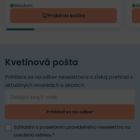
Skladom
S
Pridať do košíka
Kvetinová pošta
Prihláste sa na odber newslettera a získaj prehľad o
aktuálnych novinkách a akciách.
Prihlásiť sa na odber
Súhlasím s posielaním pravidelného newslettra na
uvedenú adresu.
*