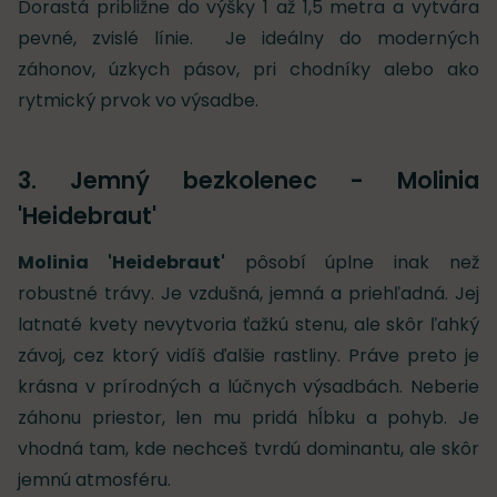
Dorastá približne do výšky 1 až 1,5 metra a vytvára
pevné, zvislé línie.
Je ideálny do moderných
záhonov, úzkych pásov, pri chodníky alebo ako
rytmický prvok vo výsadbe.
3. Jemný bezkolenec - Molinia
'Heidebraut'
Molinia 'Heidebraut'
pôsobí úplne inak než
robustné trávy. Je vzdušná, jemná a priehľadná. Jej
latnaté kvety nevytvoria ťažkú stenu, ale skôr ľahký
závoj, cez ktorý vidíš ďalšie rastliny. Práve preto je
krásna v prírodných a lúčnych výsadbách. Neberie
záhonu priestor, len mu pridá hĺbku a pohyb. Je
vhodná tam, kde nechceš tvrdú dominantu, ale skôr
jemnú atmosféru.