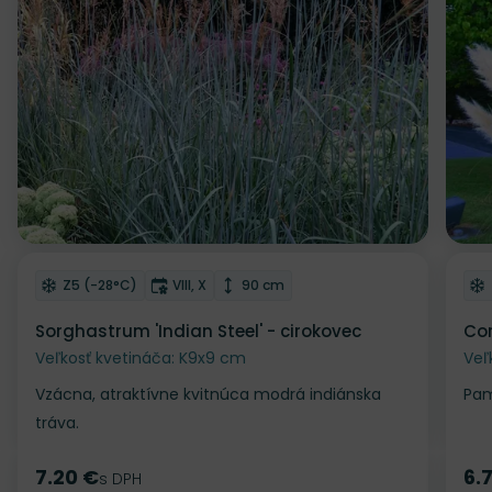
Odober do zoznamu želaní
Od
Mrazuvzdornosť
Doba kvitnutia
Výška rastliny
Z5 (-28°C)
VIII, X
90 cm
Sorghastrum 'Indian Steel' - cirokovec
Cor
Veľkosť kvetináča: K9x9 cm
Veľ
Vzácna, atraktívne kvitnúca modrá indiánska
Pam
tráva.
7.20 €
6.
Cena
s DPH
Ce