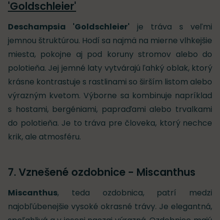
'Goldschleier'
Deschampsia 'Goldschleier'
je tráva s veľmi
jemnou štruktúrou. Hodí sa najmä na mierne vlhkejšie
miesta, pokojne aj pod koruny stromov alebo do
polotieňa. Jej jemné laty vytvárajú ľahký oblak, ktorý
krásne kontrastuje s rastlinami so širším listom alebo
výrazným kvetom. Výborne sa kombinuje napríklad
s hostami, bergéniami, papraďami alebo trvalkami
do polotieňa. Je to tráva pre človeka, ktorý nechce
krik, ale atmosféru.
7. Vznešené ozdobnice - Miscanthus
Miscanthus
, teda ozdobnica, patrí medzi
najobľúbenejšie vysoké okrasné trávy. Je elegantná,