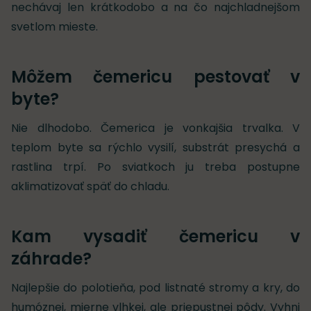
nechávaj len krátkodobo a na čo najchladnejšom
svetlom mieste.
Môžem čemericu pestovať v
byte?
Nie dlhodobo. Čemerica je vonkajšia trvalka. V
teplom byte sa rýchlo vysilí, substrát presychá a
rastlina trpí. Po sviatkoch ju treba postupne
aklimatizovať späť do chladu.
Kam vysadiť čemericu v
záhrade?
Najlepšie do polotieňa, pod listnaté stromy a kry, do
humóznej, mierne vlhkej, ale priepustnej pôdy. Vyhni