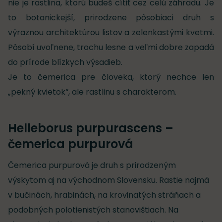
nie je rastlina, ktorú budeš cítiť cez celú záhradu. Je
to botanickejší, prirodzene pôsobiaci druh s
výraznou architektúrou listov a zelenkastými kvetmi.
Pôsobí uvoľnene, trochu lesne a veľmi dobre zapadá
do prírode blízkych výsadieb.
Je to čemerica pre človeka, ktorý nechce len
„pekný kvietok“, ale rastlinu s charakterom.
Helleborus purpurascens –
čemerica purpurová
Čemerica purpurová je druh s prirodzeným
výskytom aj na východnom Slovensku. Rastie najmä
v bučinách, hrabinách, na krovinatých stráňach a
podobných polotienistých stanovištiach. Na