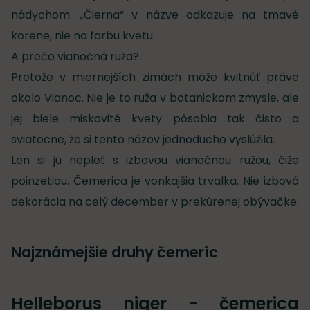
nádychom. „Čierna“ v názve odkazuje na tmavé
korene, nie na farbu kvetu.
A prečo vianočná ruža?
Pretože v miernejších zimách môže kvitnúť práve
okolo Vianoc. Nie je to ruža v botanickom zmysle, ale
jej biele miskovité kvety pôsobia tak čisto a
sviatočne, že si tento názov jednoducho vyslúžila.
Len si ju nepleť s izbovou vianočnou ružou, čiže
poinzetiou. Čemerica je vonkajšia trvalka. Nie izbová
dekorácia na celý december v prekúrenej obývačke.
Najznámejšie druhy čemeríc
Helleborus niger - čemerica