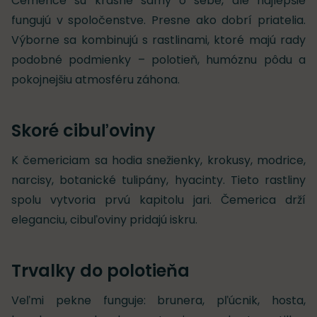
Čemerice sú krásne samy o sebe, ale najlepšie
fungujú v spoločenstve. Presne ako dobrí priatelia.
Výborne sa kombinujú s rastlinami, ktoré majú rady
podobné podmienky – polotieň, humóznu pôdu a
pokojnejšiu atmosféru záhona.
Skoré cibuľoviny
K čemericiam sa hodia snežienky, krokusy, modrice,
narcisy, botanické tulipány, hyacinty. Tieto rastliny
spolu vytvoria prvú kapitolu jari. Čemerica drží
eleganciu, cibuľoviny pridajú iskru.
Trvalky do polotieňa
Veľmi pekne funguje: brunera, pľúcnik, hosta,