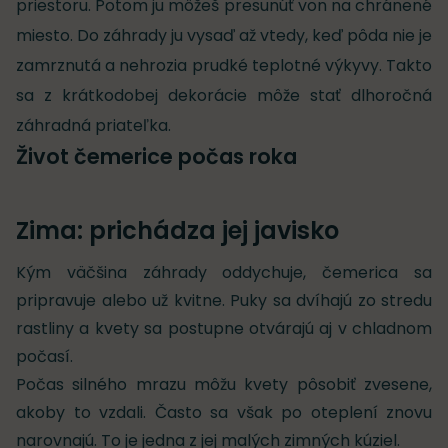
priestoru. Potom ju môžeš presunúť von na chránené
miesto. Do záhrady ju vysaď až vtedy, keď pôda nie je
zamrznutá a nehrozia prudké teplotné výkyvy. Takto
sa z krátkodobej dekorácie môže stať dlhoročná
záhradná priateľka.
Život čemerice počas roka
Zima: prichádza jej javisko
Kým väčšina záhrady oddychuje, čemerica sa
pripravuje alebo už kvitne. Puky sa dvíhajú zo stredu
rastliny a kvety sa postupne otvárajú aj v chladnom
počasí.
Počas silného mrazu môžu kvety pôsobiť zvesene,
akoby to vzdali. Často sa však po oteplení znovu
narovnajú. To je jedna z jej malých zimných kúziel.