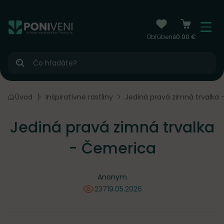
čiť na obsah
Menu
Obľúbené
0.00 €
Hľadať
 v záhone
Úvod
Inšpiratívne rastliny
Jediná pravá zimná trvalka
Jediná pravá zimná trvalka
- Čemerica
Anonym
237
19.05.2026
videní