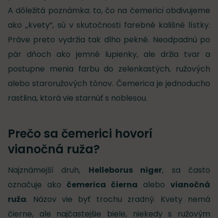
A dôležitá poznámka: to, čo na čemerici obdivujeme
ako „kvety“, sú v skutočnosti farebné kališné lístky.
Práve preto vydržia tak dlho pekné. Neodpadnú po
pár dňoch ako jemné lupienky, ale držia tvar a
postupne menia farbu do zelenkastých, ružových
alebo staroružových tónov. Čemerica je jednoducho
rastlina, ktorá vie starnúť s noblesou.
Prečo sa čemerici hovorí
vianočná ruža?
Najznámejší druh,
Helleborus niger
, sa často
označuje ako
čemerica čierna
alebo
vianočná
ruža
. Názov vie byť trochu zradný. Kvety nemá
čierne, ale najčastejšie biele, niekedy s ružovým