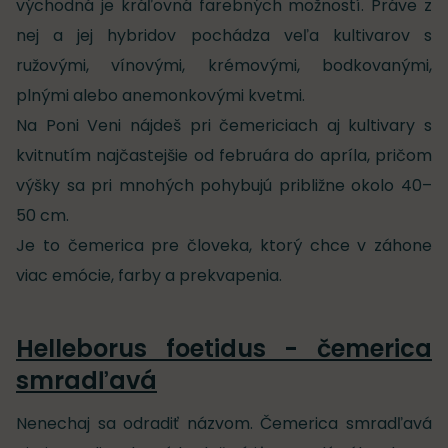
východná je kráľovná farebných možností. Práve z
nej a jej hybridov pochádza veľa kultivarov s
ružovými, vínovými, krémovými, bodkovanými,
plnými alebo anemonkovými kvetmi.
Na Poni Veni nájdeš pri čemericiach aj kultivary s
kvitnutím najčastejšie od februára do apríla, pričom
výšky sa pri mnohých pohybujú približne okolo 40–
50 cm.
Je to čemerica pre človeka, ktorý chce v záhone
viac emócie, farby a prekvapenia.
Helleborus foetidus - čemerica
smradľavá
Nenechaj sa odradiť názvom. Čemerica smradľavá