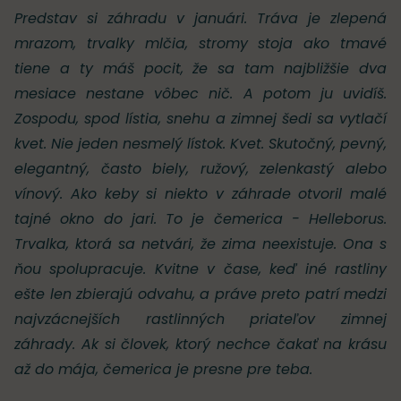
Predstav si záhradu v januári. Tráva je zlepená
mrazom, trvalky mlčia, stromy stoja ako tmavé
tiene a ty máš pocit, že sa tam najbližšie dva
mesiace nestane vôbec nič. A potom ju uvidíš.
Zospodu, spod lístia, snehu a zimnej šedi sa vytlačí
kvet. Nie jeden nesmelý lístok. Kvet. Skutočný, pevný,
elegantný, často biely, ružový, zelenkastý alebo
vínový. Ako keby si niekto v záhrade otvoril malé
tajné okno do jari. To je čemerica - Helleborus.
Trvalka, ktorá sa netvári, že zima neexistuje. Ona s
ňou spolupracuje. Kvitne v čase, keď iné rastliny
ešte len zbierajú odvahu, a práve preto patrí medzi
najvzácnejších rastlinných priateľov zimnej
záhrady. Ak si človek, ktorý nechce čakať na krásu
až do mája, čemerica je presne pre teba.