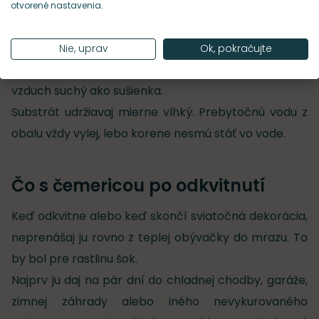
otvorené nastavenia.
Ako sa o ňu postarať vnútri
Daj ju na čo najchladnejšie svetlé miesto. Nie ku krbu,
Nie, uprav
Ok, pokračujte
nie nad radiátor, nie do miestnosti, kde je 24 °C a
vzduch suchý ako sušienka.
Substrát udržiavaj mierne vlhký. Prebytočnú vodu z
obalu vždy vylej, lebo korene nesmú stáť vo vode.
Čo s čemericou po odkvitnutí
Keď odkvitne alebo keď skončí sviatočná dekorácia,
neprenášaj ju rovno z teplej obývačky do mrazu. To
by bol pre rastlinu šok.
Najprv ju daj na pár dní do chladnej chodby, garáže,
zimnej záhrady alebo iného nevykurovaného