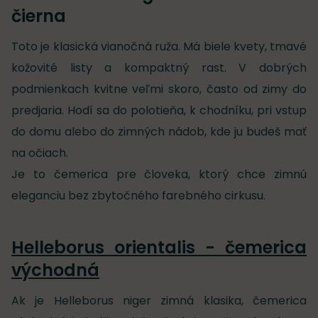
čierna
Toto je klasická vianočná ruža. Má biele kvety, tmavé
kožovité listy a kompaktný rast. V dobrých
podmienkach kvitne veľmi skoro, často od zimy do
predjaria. Hodí sa do polotieňa, k chodníku, pri vstup
do domu alebo do zimných nádob, kde ju budeš mať
na očiach.
Je to čemerica pre človeka, ktorý chce zimnú
eleganciu bez zbytočného farebného cirkusu.
Helleborus orientalis - čemerica
východná
Ak je Helleborus niger zimná klasika, čemerica