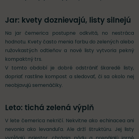
Jar: kvety doznievajú, listy silnejú
Na jar čemerica postupne odkvitá, no nestráca
hodnotu. Kvety často menia farbu do zelených alebo
ružovkastých odtieňov a nové listy vytvoria pekný
kompaktný trs.
V tomto období je dobré odstrániť škaredé listy,
dopriať rastline kompost a sledovať, či sa okolo nej
neobjavujú semenáčiky.
Leto: tichá zelená výplň
V lete čemerica nekričí. Nekvitne ako echinacea ani
nevonia ako levanduľa. Ale drží štruktúru. Jej listy
vypĺňajú priestor, chránia pôdu a prepájajú jarné