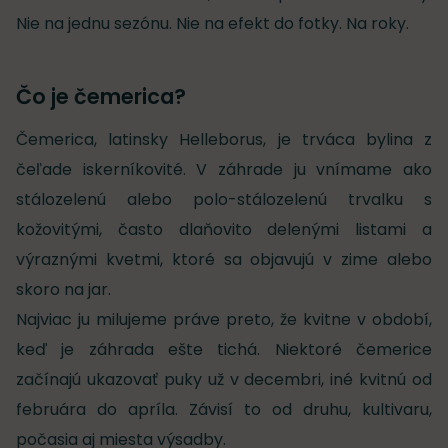
Nie na jednu sezónu. Nie na efekt do fotky. Na roky.
Čo je čemerica?
Čemerica, latinsky Helleborus, je trváca bylina z
čeľade iskerníkovité. V záhrade ju vnímame ako
stálozelenú alebo polo-stálozelenú trvalku s
kožovitými, často dlaňovito delenými listami a
výraznými kvetmi, ktoré sa objavujú v zime alebo
skoro na jar.
Najviac ju milujeme práve preto, že kvitne v období,
keď je záhrada ešte tichá. Niektoré čemerice
začínajú ukazovať puky už v decembri, iné kvitnú od
februára do apríla. Závisí to od druhu, kultivaru,
počasia aj miesta výsadby.