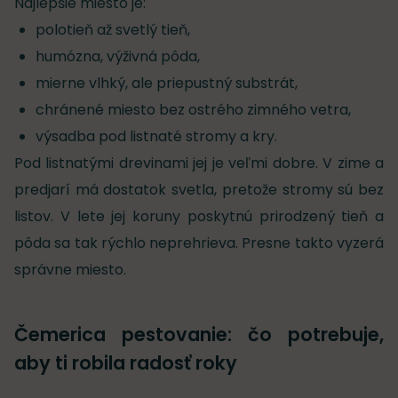
Najlepšie miesto je:
polotieň až svetlý tieň,
humózna, výživná pôda,
mierne vlhký, ale priepustný substrát,
chránené miesto bez ostrého zimného vetra,
výsadba pod listnaté stromy a kry.
Pod listnatými drevinami jej je veľmi dobre. V zime a
predjarí má dostatok svetla, pretože stromy sú bez
listov. V lete jej koruny poskytnú prirodzený tieň a
pôda sa tak rýchlo neprehrieva. Presne takto vyzerá
správne miesto.
Čemerica pestovanie: čo potrebuje,
aby ti robila radosť roky