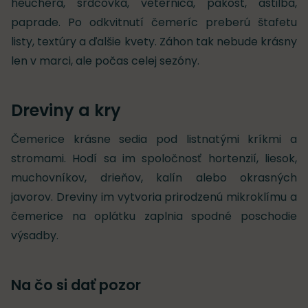
heuchera, srdcovka, veternica, pakost, astilba,
paprade. Po odkvitnutí čemeríc preberú štafetu
listy, textúry a ďalšie kvety. Záhon tak nebude krásny
len v marci, ale počas celej sezóny.
Dreviny a kry
Čemerice krásne sedia pod listnatými kríkmi a
stromami. Hodí sa im spoločnosť hortenzií, liesok,
muchovníkov, drieňov, kalín alebo okrasných
javorov. Dreviny im vytvoria prirodzenú mikroklímu a
čemerice na oplátku zaplnia spodné poschodie
výsadby.
Na čo si dať pozor