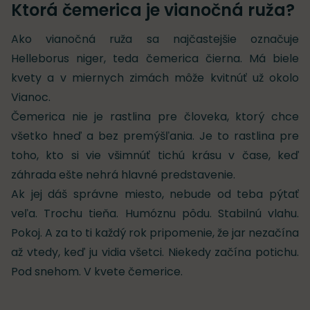
Ktorá čemerica je vianočná ruža?
Ako vianočná ruža sa najčastejšie označuje
Helleborus niger, teda čemerica čierna. Má biele
kvety a v miernych zimách môže kvitnúť už okolo
Vianoc.
Čemerica nie je rastlina pre človeka, ktorý chce
všetko hneď a bez premýšľania. Je to rastlina pre
toho, kto si vie všimnúť tichú krásu v čase, keď
záhrada ešte nehrá hlavné predstavenie.
Ak jej dáš správne miesto, nebude od teba pýtať
veľa. Trochu tieňa. Humóznu pôdu. Stabilnú vlahu.
Pokoj. A za to ti každý rok pripomenie, že jar nezačína
až vtedy, keď ju vidia všetci. Niekedy začína potichu.
Pod snehom. V kvete čemerice.