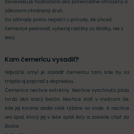
Slovensku je hodnotená ako potenciálne ohrozený a
zákonom chránený druh.
Do záhrady preto nepatrí z prírody. Ak chceš
čemerice pestovať, vyberaj rastliny zo škôlky, nie z
lesa.
Kam čemericu vysadiť?
Najväčší omyl je zasadiť čemericu tam, kde by sa
trápila aj papraď s depresiou.
Čemerica nechce extrémy. Nechce vyschnutú pôdu
tvrdú ako starý betón. Nechce stáť v mokrom íle,
kde jej korene sedia celé týždne vo vode. A nechce
ani úpal, ktorý jej v lete spáli listy a zoberie chuť do
života.