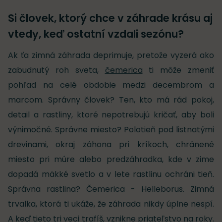
Si človek, ktorý chce v záhrade krásu aj
vtedy, keď ostatní vzdali sezónu?
Ak ťa zimná záhrada deprimuje, pretože vyzerá ako
zabudnutý roh sveta,
čemerica
ti môže zmeniť
pohľad na celé obdobie medzi decembrom a
marcom. Správny človek? Ten, kto má rád pokoj,
detail a rastliny, ktoré nepotrebujú kričať, aby boli
výnimočné. Správne miesto? Polotieň pod listnatými
drevinami, okraj záhona pri kríkoch, chránené
miesto pri múre alebo predzáhradka, kde v zime
dopadá mäkké svetlo a v lete rastlinu ochráni tieň.
Správna rastlina? Čemerica - Helleborus. Zimná
trvalka, ktorá ti ukáže, že záhrada nikdy úplne nespí.
A keď tieto tri veci trafíš, vznikne priateľstvo na roky.