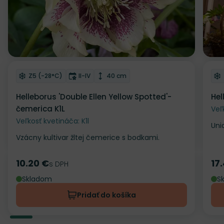
Odober do zoznamu želaní
Od
Mrazuvzdornosť
Doba kvitnutia
Výška rastliny
Z5 (-28°C)
II-IV
40 cm
Helleborus 'Double Ellen Yellow Spotted'-
Hel
čemerica K1L
Veľ
Veľkosť kvetináča: K1l
Uni
Vzácny kultivar žltej čemerice s bodkami.
10.20 €
17
Cena
s DPH
Ce
Skladom
S
Pridať do košíka