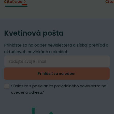
Čítať viac
Číta
Kvetinová pošta
Prihláste sa na odber newslettera a získaj prehľad o
aktuálnych novinkách a akciách.
Prihlásiť sa na odber
Súhlasím s posielaním pravidelného newslettra na
uvedenú adresu.
*