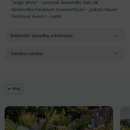
'Jingle White' - zvonček Alchemilla 'Irish Silk' -
alchemilka Geranium macrorrhizum - pakost Geum
'Petticoat Peach' - kuklík
Kalendár výsadby a kvitnutia
Údržba rastliny
Blog