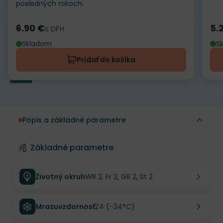
posledných rokoch.
6.90 €
5.
Cena
s DPH
Ce
Skladom
S
Pridať do košíka
Popis a základné parametre
Základné parametre
Životný okruh
WR 2, Fr 2, GR 2, St 2
Mrazuvzdornosť
Z4 (-34°C)