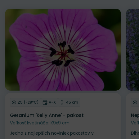
Odober do zoznamu želaní
Od
Mrazuvzdornosť
Doba kvitnutia
Výška rastliny
Z5 (-28°C)
V-X
45 cm
Geranium 'Kelly Anne' - pakost
Nep
Veľkosť kvetináča: K9x9 cm
Veľ
Jedna z najlepších noviniek pakostov v
Dlh