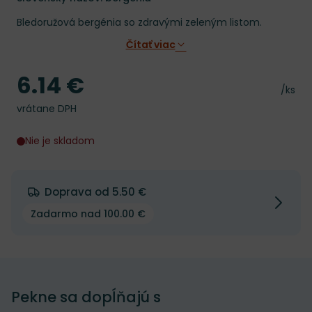
Bledoružová bergénia so zdravými zeleným listom.
Čítať viac
6.14 €
Cena
Cena 
/ks
vrátane DPH
Nie je skladom
Doprava od 5.50 €
Zadarmo nad 100.00 €
Pekne sa dopĺňajú s