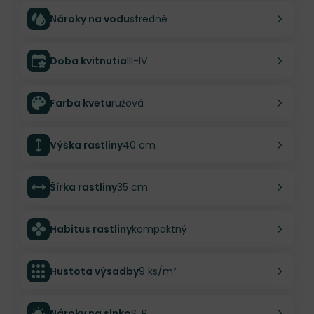
Nároky na vodu
stredné
Doba kvitnutia
III-IV
Farba kvetu
ružová
Výška rastliny
40 cm
Šírka rastliny
35 cm
Habitus rastliny
kompaktný
Hustota výsadby
9 ks/m²
Nároky na slnko
S, P