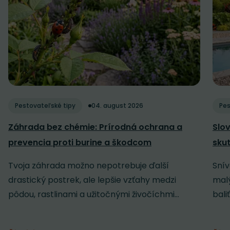
Pestovateľské tipy
04. august 2026
Pes
Záhrada bez chémie: Prírodná ochrana a
Slov
prevencia proti burine a škodcom
sku
Tvoja záhrada možno nepotrebuje ďalší
Snív
drastický postrek, ale lepšie vzťahy medzi
malý
pôdou, rastlinami a užitočnými živočíchmi...
baliť