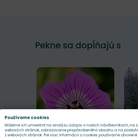
Pekne sa dopĺňajú s
Používame cookies
Môžeme ich umiestniť na analýzu údajov o našich návštevníkoch, na z
webových stránok, zobrazovanie prispôsobeného obsahu a na poskytov
z webových stránok. Pre viac informácií o cookies používame otvorené