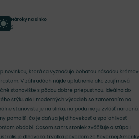
Nároky na slnko
S
 top novinkou, ktorá sa vyznačuje bohatou násadou krémo
rastom. V záhradách nájde uplatnenie ako zaujímavá
čné stanovište s pôdou dobre priepustnou. Ideálna do
kého štýlu, ale i moderných výsadieb so zameraním na
lne stanovište je na slnku, na pôdu nie je zvlášť náročná.
ny pomalší, čo je daň za jej dlhovekosť a spoľahlivosť
ršom období. Časom sa trs stoniek zväčšuje a stúpa i
ustralis je dlhoveká trvalka pôvodom zo Severnej Ameriky