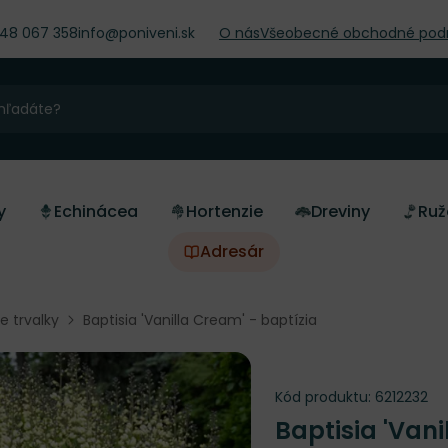
948 067 358
info@poniveni.sk
O nás
Všeobecné obchodné pod
y
Echinácea
Hortenzie
Dreviny
Ruž
Adresár
ne trvalky
Baptisia 'Vanilla Cream' - baptízia
Kód produktu:
6212232
Baptisia 'Van