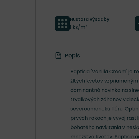
Hustota výsadby
1 ks/m²
Popis
Baptisia 'Vanilla Cream' je
žltých kvetov vzpriameným 
dominantná novinka na slne
trvalkových záhonov vidiec
severoamerickú flóru. Optimá
prvých rokoch je vývoj rastli
bohatého navkitania v nesko
množstvo kvetov. Baptisia a