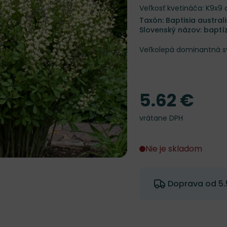
Veľkosť kvetináča: K9x9
Taxón: Baptisia australi
Slovenský názov: baptíz
Veľkolepá dominantná sve
5.62 €
Cena
vrátane DPH
Nie je skladom
Doprava od 5.