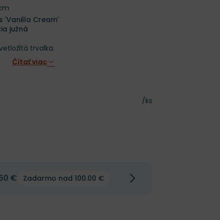
 cm
s 'Vanilla Cream'
ia južná
tložltá trvalka.
Čítať viac
Cena za kus
/ks
50 €
Zadarmo nad 100.00 €