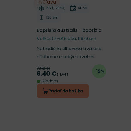
Zľava
Odober do zoznamu želaní
Mrazuvzdornosť
Doba kvitnutia
Z6 (-23°C)
VI-VII
Výška rastliny
120 cm
Baptisia australis - baptízia
Veľkosť kvetináča: K9x9 cm
Netradičná dlhoveká trvalka s
nádherne modrými kvetmi.
7.90 €
Pôvodná cena
-19%
6.40 €
Cena
s DPH
Skladom
Pridať do košíka