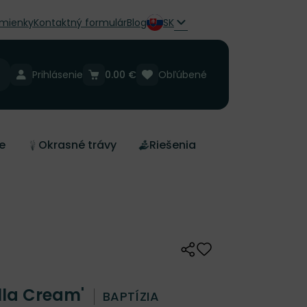
mienky
Kontaktný formulár
Blog
SK
Prihlásenie
0.00 €
Obľúbené
e
Okrasné trávy
Riešenia
Zdieľať
Odober do zoznamu 
illa Cream'
BAPTÍZIA