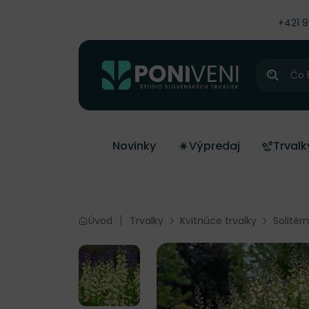
čiť na obsah
+421 
Hľadať
Novinky
Výpredaj
Trvalk
Úvod
Trvalky
Kvitnúce trvalky
Solitér