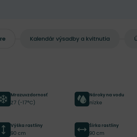
re
Kalendár výsadby a kvitnutia
Ú
Mrazuvzdornosť
Nároky na vodu
Z7 (-17°C)
nízke
Výška rastliny
Šírka rastliny
90 cm
90 cm