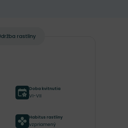
držba rastliny
Doba kvitnutia
VI-VII
Habitus rastliny
vzpriamený