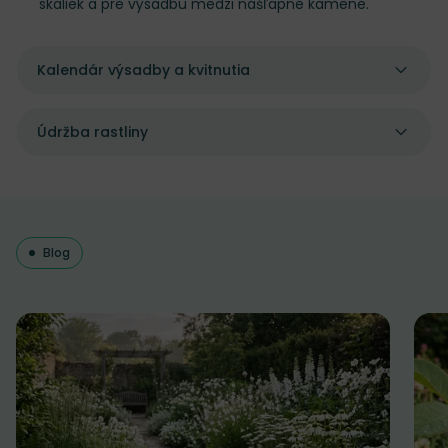
skaliek a pre výsadbu medzi nášľapné kamene.
Kalendár výsadby a kvitnutia
Údržba rastliny
Blog