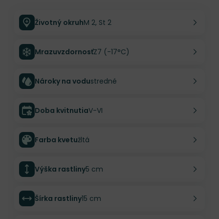
Životný okruh
M 2, St 2
Mrazuvzdornosť
Z7 (-17°C)
Nároky na vodu
stredné
Doba kvitnutia
V-VI
Farba kvetu
žltá
Výška rastliny
5 cm
Šírka rastliny
15 cm