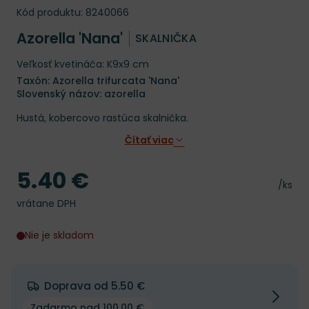
Kód produktu:
8240066
Azorella 'Nana'
SKALNIČKA
Veľkosť kvetináča: K9x9 cm
Taxón: Azorella trifurcata 'Nana'
Slovenský názov: azorella
Hustá, kobercovo rastúca skalnička.
Čítať viac
5.40 €
Cena
Cena 
/ks
vrátane DPH
Nie je skladom
Doprava od 5.50 €
Zadarmo nad 100.00 €