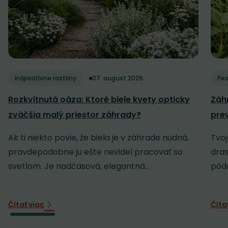
Inšpiratívne rastliny
07. august 2026
Pes
Rozkvitnutá oáza: Ktoré biele kvety opticky
Záh
zväčšia malý priestor záhrady?
pre
Ak ti niekto povie, že biela je v záhrade nudná,
Tvoj
pravdepodobne ju ešte nevidel pracovať so
dras
svetlom. Je nadčasová, elegantná...
pôdo
Čítať viac
Číta