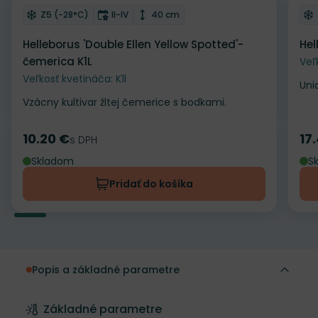
Odober do zoznamu želaní
Od
Mrazuvzdornosť
Doba kvitnutia
Výška rastliny
Z5 (-28°C)
II-IV
40 cm
Helleborus 'Double Ellen Yellow Spotted'-
Hel
čemerica K1L
Veľ
Veľkosť kvetináča: K1l
Uni
Vzácny kultivar žltej čemerice s bodkami.
10.20 €
17
Cena
s DPH
Ce
Skladom
S
Pridať do košíka
Popis a základné parametre
Základné parametre