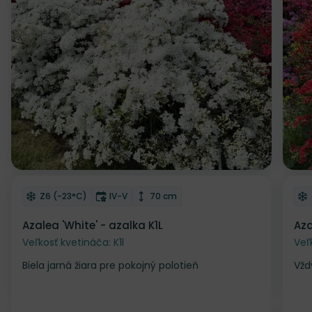
Odober do zoznamu želaní
Od
Mrazuvzdornosť
Doba kvitnutia
Výška rastliny
Z6 (-23°C)
IV-V
70 cm
Azalea 'White' - azalka K1L
Aza
Veľkosť kvetináča: K1l
Veľ
Biela jarná žiara pre pokojný polotieň
Vžd