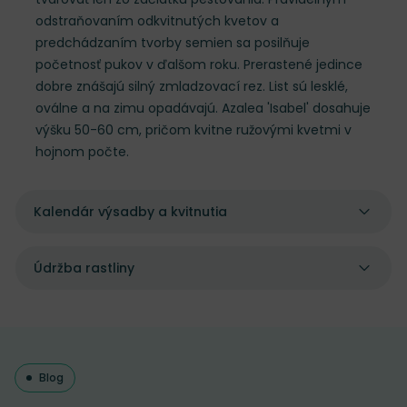
odstraňovaním odkvitnutých kvetov a
predchádzaním tvorby semien sa posilňuje
početnosť pukov v ďalšom roku. Prerastené jedince
dobre znášajú silný zmladzovací rez. List sú lesklé,
oválne a na zimu opadávajú. Azalea 'Isabel' dosahuje
výšku 50-60 cm, pričom kvitne ružovými kvetmi v
hojnom počte.
Kalendár výsadby a kvitnutia
Údržba rastliny
Blog