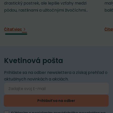
drastický postrek, ale lepšie vzťahy medzi
malý
pôdou, rastlinami a užitočnými živočíchmi...
baliť
Čítať viac
Číta
Kvetinová pošta
Prihláste sa na odber newslettera a získaj prehľad o
aktuálnych novinkách a akciách.
Prihlásiť sa na odber
Súhlasím s posielaním pravidelného newslettra na