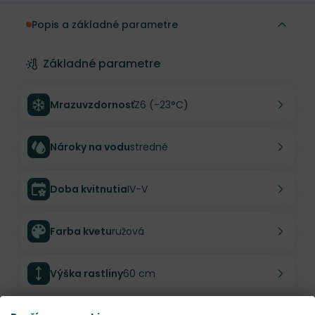
Popis a základné parametre
Základné parametre
Mrazuvzdornosť
Z6 (-23°C)
Nároky na vodu
stredné
Doba kvitnutia
IV-V
Farba kvetu
ružová
Výška rastliny
60 cm