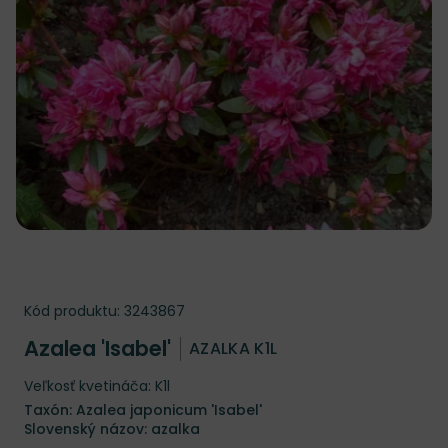
Kód produktu:
3243867
Azalea 'Isabel'
AZALKA K1L
Veľkosť kvetináča: K1l
Taxón: Azalea japonicum 'Isabel'
Slovenský názov: azalka