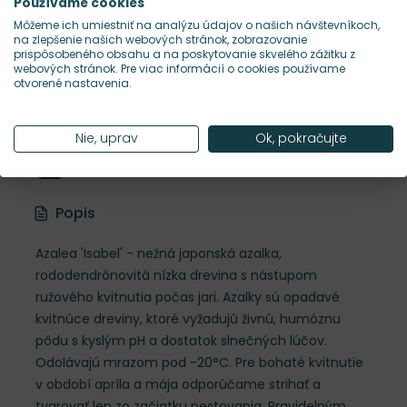
Šírka rastliny
45 cm
Používame cookies
Môžeme ich umiestniť na analýzu údajov o našich návštevníkoch,
na zlepšenie našich webových stránok, zobrazovanie
prispôsobeného obsahu a na poskytovanie skvelého zážitku z
Habitus rastliny
kompaktný
webových stránok. Pre viac informácií o cookies používame
otvorené nastavenia.
Hustota výsadby
5 ks/m²
Nie, uprav
Ok, pokračujte
Nároky na slnko
S, P
Popis
Azalea 'Isabel' - nežná japonská azalka,
rododendrónovitá nízka drevina s nástupom
ružového kvitnutia počas jari. Azalky sú opadavé
kvitnúce dreviny, ktoré vyžadujú živnú, humóznu
pôdu s kyslým pH a dostatok slnečných lúčov.
Odolávajú mrazom pod -20°C. Pre bohaté kvitnutie
v období apríla a mája odporúčame strihať a
tvarovať len zo začiatku pestovania. Pravidelným