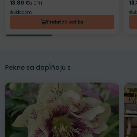
13.80 €
13
Cena
s DPH
Ce
Skladom
S
Pridať do košíka
Pekne sa dopĺňajú s