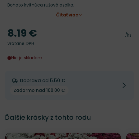
Bohato kvitnúca ružová azalka.
Čítať viac
8.19 €
Cena
Cena 
/ks
vrátane DPH
Nie je skladom
Doprava od 5.50 €
Zadarmo nad 100.00 €
Ďalšie krásky z tohto rodu