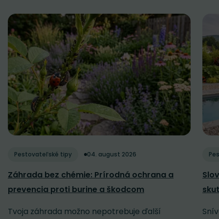
Pestovateľské tipy
04. august 2026
Pes
Záhrada bez chémie: Prírodná ochrana a
Slov
prevencia proti burine a škodcom
sku
Tvoja záhrada možno nepotrebuje ďalší
Snív