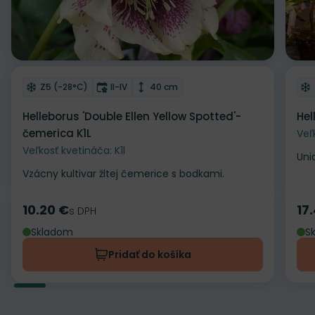
Odober do zoznamu želaní
Od
Mrazuvzdornosť
Doba kvitnutia
Výška rastliny
Z5 (-28°C)
II-IV
40 cm
Helleborus 'Double Ellen Yellow Spotted'-
Hel
čemerica K1L
Veľ
Veľkosť kvetináča: K1l
Uni
Vzácny kultivar žltej čemerice s bodkami.
10.20 €
17
Cena
s DPH
Ce
Skladom
S
Pridať do košíka